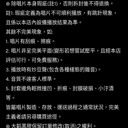
⊛ 除唱片本身瑕疵(註1)，否則拆封後不得退換。
註1: 瑕疵定義為唱片不可順利播放，有跳針現象，
且係以本店內設備播放結果為準。
其餘不完美現象，如:
1. 唱片有刮痕、擦痕。
2. 唱片非呈完美平面(變形若想嘗試壓平，且經本店
評估可行，可免費服務)。
3. 播放時有炒豆聲(包含各種樣態的雜音)。
4. 音質不達客人標準。
5. 封套邊角輕微撞凹、折痕、封膜破損、小汙漬
等。
皆屬唱片製造、存放、運送過程之通常狀況，完美
主義者請另尋購買途徑。
⊛ 大韜黑膠保留訂單修改(取消)之權利。