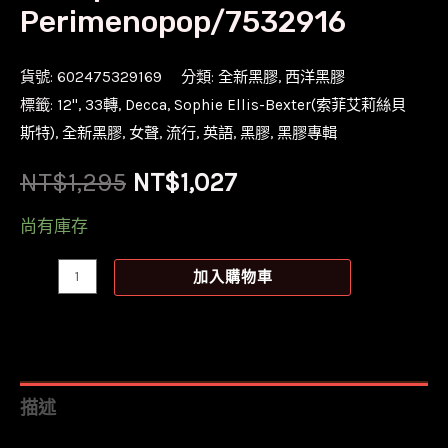
Perimenopop/7532916
貨號:
602475329169
分類:
全新黑膠
,
西洋黑膠
標籤:
12''
,
33轉
,
Decca
,
Sophie Ellis-Bexter(索菲艾莉絲貝
斯特)
,
全新黑膠
,
女聲
,
流行
,
英語
,
黑膠
,
黑膠專輯
原
目
NT$
1,295
NT$
1,027
始
前
尚有庫存
價
價
【全
加入購物車
新
格：
格：
黑
NT$1,295。
NT$1,027。
膠】
索
描述
菲