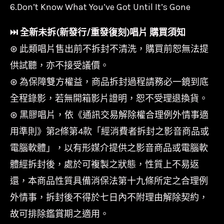
6.Don’t Know What You’ve Got Until It’s Gone
⏭︎ 全新未拆(新發行/重發復刻)唱片 購買須知
⊛ 此類唱片售出前不拆封不清洗，購買前恕無法提
供試聽，亦不接受議價。
⊛ 為保障雙方權益，商品拆封過程請務必一鏡到底
全程錄影，若無開箱影片證明，恕不受理退換貨。
⊛ 黑膠唱片，依《通訊交易解除權合理例外情事適
用準則》第2條第4款「經消費者拆封之影音商品或
電腦軟體」，以有形媒介提供之影音商品或電腦軟
體經拆封後，處於可複製之狀態，性質上不易返
還，本商品性質具備消保法第十九條所定之合理例
外情事，拆封後不得於七日內不附理由解除契約，
故可排除鑑賞期之適用。