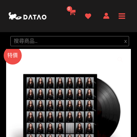
跳
至
Main
主
要
Men
搜
x
內
尋
容
特價