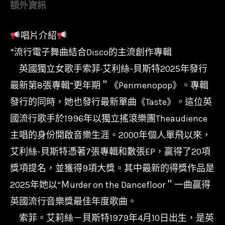
額外資訊
艾
莉
唱片介紹
絲
*流行電子舞曲結合Disco的主流創作專輯
貝
斯
英國獨立女歌手索菲·艾利絲-貝斯特2025年發行
特
最新第8張專輯“更年期＂《Perimenopop》。專輯
Sophie
發行的同時，她也發行最新單曲《Taste》。這位英
Ellis-
國流行歌手於1996年以獨立搖滾樂團Theaudience
Bexter
主唱的身份開啟音樂生涯。2000年個人單飛以來，
-
艾利絲-貝斯特憑著7張專輯和數張EP，贏得了20項
Perimenopop/7532916
獎項提名，並獲得9項大獎。其中最新的得獎作品是
數
2025年她以“Ｍurder on the Dancefloor＂一曲贏得
量
英國流行音樂獎最佳年度歌曲。
索菲。艾莉絲－貝斯特1979年4月10日出生，是英