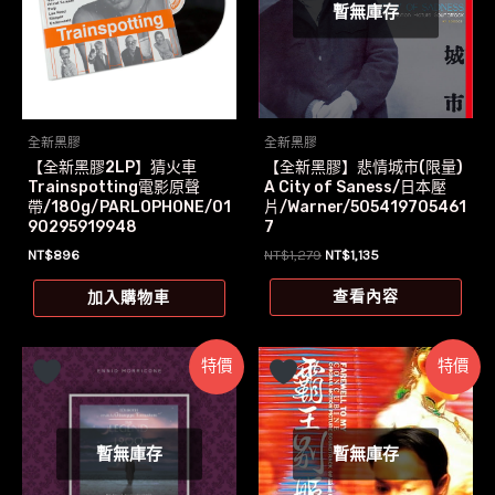
暫無庫存
全新黑膠
全新黑膠
【全新黑膠】悲情城市(限量)
【全新黑膠2LP】猜火車
A City of Saness/日本壓
Trainspotting電影原聲
片/Warner/505419705461
帶/180g/PARLOPHONE/01
7
90295919948
原
目
NT$
1,279
NT$
1,135
NT$
896
始
前
價
價
查看內容
加入購物車
格：
格：
NT$1,279。
NT$1,135。
特價
特價
暫無庫存
暫無庫存