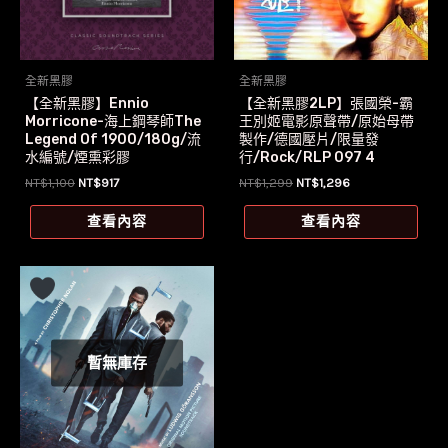
全新黑膠
全新黑膠
【全新黑膠】Ennio
【全新黑膠2LP】張國榮-霸
Morricone-海上鋼琴師The
王別姬電影原聲帶/原始母帶
Legend Of 1900/180g/流
製作/德國壓片/限量發
水編號/煙熏彩膠
行/Rock/RLP 097 4
原
目
原
目
NT$
1,100
NT$
917
NT$
1,299
NT$
1,296
始
前
始
前
價
價
價
價
查看內容
查看內容
格：
格：
格：
格：
NT$1,100。
NT$917。
NT$1,299。
NT$1,296。
暫無庫存