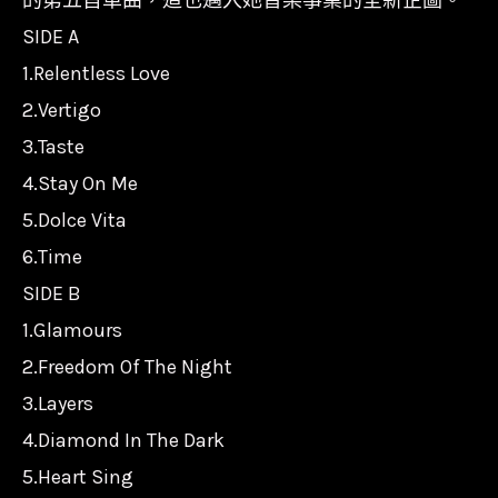
SIDE A
1.Relentless Love
2.Vertigo
3.Taste
4.Stay On Me
5.Dolce Vita
6.Time
SIDE B
1.Glamours
2.Freedom Of The Night
3.Layers
4.Diamond In The Dark
5.Heart Sing