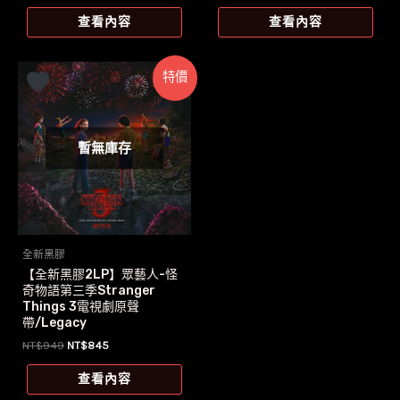
始
前
價
價
查看內容
查看內容
格：
格：
NT$1,299。
NT$1,269。
特價
暫無庫存
全新黑膠
【全新黑膠2LP】眾藝人-怪
奇物語第三季Stranger
Things 3電視劇原聲
帶/Legacy
原
目
NT$
949
NT$
845
始
前
價
價
查看內容
格：
格：