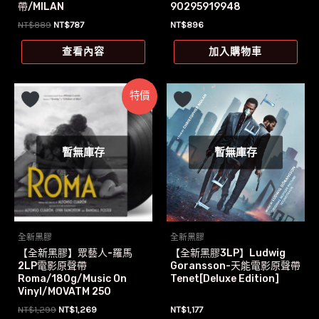
帶/MILAN
90295919948
原
目
NT$
889
NT$
787
NT$
896
始
前
價
價
查看內容
加入購物車
格：
格：
NT$889。
NT$787。
特價
暫無庫存
暫無庫存
全新黑膠
全新黑膠
【全新黑膠】眾藝人-羅馬
【全新黑膠3LP】Ludwig
2LP電影原聲帶
Goransson-天能電影原聲帶
Roma/180g/Music On
Tenet[Deluxe Edition]
Vinyl/MOVATM 250
原
目
NT$
1,299
NT$
1,269
NT$
1,177