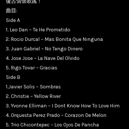
復古情懷歌謠！
曲目:
Side A
1. Leo Dan – Te He Prometido
2. Rocio Durcal – Mas Bonita Que Ninguna
3. Juan Gabriel – No Tengo Dinero
4. Jose Jose – La Nave Del Olvido
5. Rigo Tovar – Gracias
Side B
1.Javier Solis – Sombras
2. Christie – Yellow River
3. Yvonne Elliman – I Dont Know How To Love Him
4. Orquesta Perez Prado – Corazon De Melon
5. Trio Chicontepec – Los Ojos De Pancha