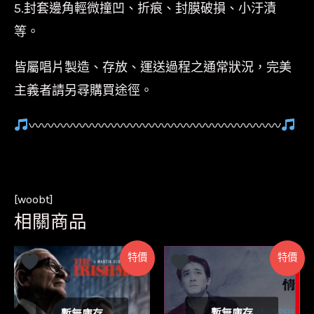
5.封套邊角輕微撞凹、折痕、封膜破損、小汙漬
等。
皆屬唱片製造、存放、運送過程之通常狀況，完美
主義者請另尋購買途徑。
〰〰〰〰〰〰〰〰〰〰〰〰〰〰〰〰〰〰〰〰
[woobt]
相關商品
特價
特價
暫無庫存
暫無庫存