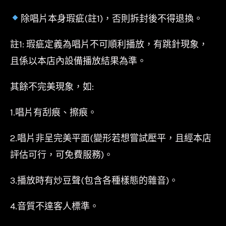
除唱片本身瑕疵(註1)，否則拆封後不得退換。
註1: 瑕疵定義為唱片不可順利播放，有跳針現象，
且係以本店內設備播放結果為準。
其餘不完美現象，如:
1.唱片有刮痕、擦痕。
2.唱片非呈完美平面(變形若想嘗試壓平，且經本店
評估可行，可免費服務)。
3.播放時有炒豆聲(包含各種樣態的雜音)。
4.音質不達客人標準。