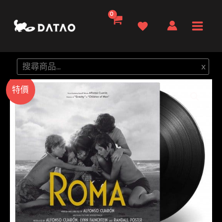
跳
至
Main
主
要
Men
搜
x
內
尋
容
特價