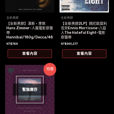
全新黑膠
全新黑膠
【全新黑膠】漢斯‧季默
【全新黑膠2LP】顏尼歐莫利
Hans Zimmer-人魔電影原聲
克奈Ennio Morricone-八惡
帶
人The Hateful Eight-電影
Hannibal/180g/Decca/48
原聲帶
3 2130
NT$
769
NT$
991,277
查看內容
查看內容
特價
暫無庫存