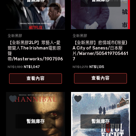
全新黑膠
全新黑膠
【全新黑膠】悲情城市(限量)
【全新黑膠2LP】眾藝人-愛
A City of Saness/日本壓
爾蘭人The Irishman電影原
片/Warner/505419705461
聲
7
帶/Masterworks/1907596
9471
原
目
原
目
NT$
1,279
NT$
1,135
NT$
1,189
NT$
1,047
始
前
始
前
價
價
價
價
查看內容
查看內容
格：
格：
格：
格：
NT$1,279。
NT$1,135。
NT$1,189。
NT$1,047。
暫無庫存
暫無庫存