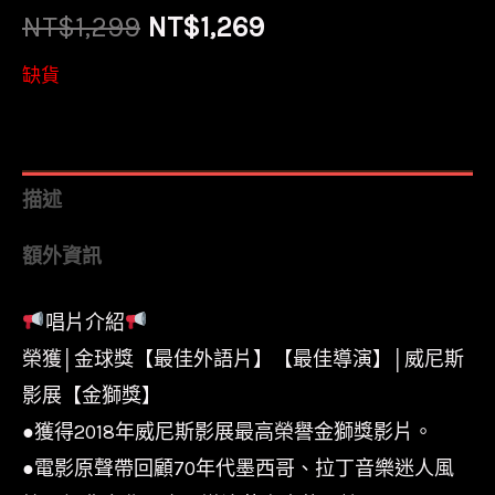
原
目
NT$
1,299
NT$
1,269
始
前
缺貨
價
價
格：
格：
描述
NT$1,299。
NT$1,269。
額外資訊
唱片介紹
榮獲│金球獎【最佳外語片】【最佳導演】│威尼斯
影展【金獅獎】
●獲得2018年威尼斯影展最高榮譽金獅獎影片。
●電影原聲帶回顧70年代墨西哥、拉丁音樂迷人風