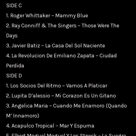
SIDE C
1. Roger Whittaker – Mammy Blue
2. Ray Conniff & The Singers – Those Were The
Days
3. Javier Batiz – La Casa Del Sol Naciente
4. La Revolucion De Emiliano Zapata – Ciudad
Perdida
SIDE D
1. Los Socios Del Ritmo – Vamos A Platicar
2. Lupita D’alessio – Mi Corazon Es Un Gitano
3. Angelica Maria – Cuando Me Enamoro (Quando
M’ Innamoro)
4. Acapulco Tropical – Mar Y Espuma
5. Elbert Moguel Moguel Y Los Strwck – La Suegra