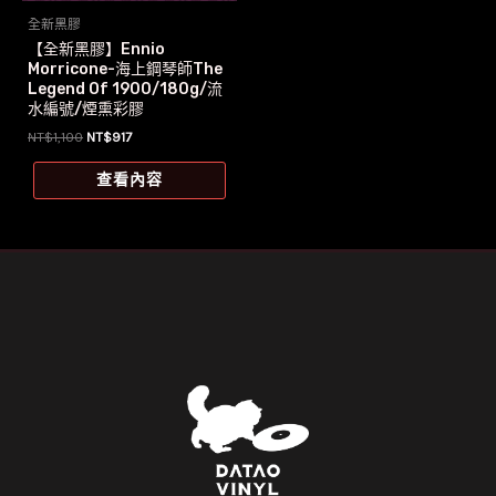
全新黑膠
【全新黑膠】Ennio
Morricone-海上鋼琴師The
Legend Of 1900/180g/流
水編號/煙熏彩膠
原
目
NT$
1,100
NT$
917
始
前
價
價
查看內容
格：
格：
NT$1,100。
NT$917。