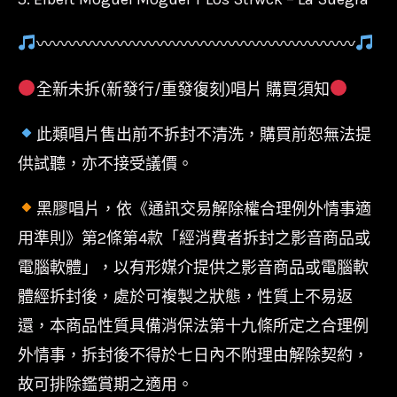
〰〰〰〰〰〰〰〰〰〰〰〰〰〰〰〰〰〰〰〰
全新未拆(新發行/重發復刻)唱片 購買須知
此類唱片售出前不拆封不清洗，購買前恕無法提
供試聽，亦不接受議價。
黑膠唱片，依《通訊交易解除權合理例外情事適
用準則》第2條第4款「經消費者拆封之影音商品或
電腦軟體」，以有形媒介提供之影音商品或電腦軟
體經拆封後，處於可複製之狀態，性質上不易返
還，本商品性質具備消保法第十九條所定之合理例
外情事，拆封後不得於七日內不附理由解除契約，
故可排除鑑賞期之適用。