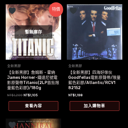
特價
暫無庫存
全新黑膠
全新黑膠
【全新黑膠】詹姆斯‧霍納
【全新黑膠】四海好傢伙
James Horner-鐵達尼號電
Goodfellas電影原聲帶/限量
影原聲帶Titanic(2LP首批限
藍色彩膠/Atlantic/RCV1
量藍色彩膠)/180g
82152
原
目
NT$
1,209
NT$
1,105
NT$
1,198
始
前
價
價
查看內容
加入購物車
格：
格：
NT$1,209。
NT$1,105。