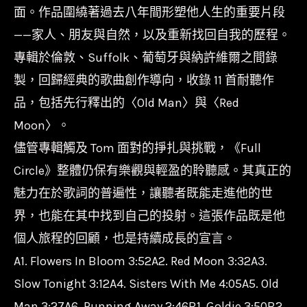
Full
面。作品圍繞著過去八年間形塑他人生的重要片段
Circle/BTG021LP
——家人、朋友與自然，以及重新找回自我的歷程。
數
專輯於倫敦、Suffolk、葡萄牙與納許維爾之間錄
量
製，回歸經典的歌曲創作導向，收錄 11 首耐聽作
品，包括先行釋出的〈Old Man〉與〈Red
Moon〉。
儘管專輯觸及 Tom 面對的掙扎與挑戰，《Full
Circle》整體仍保有樂觀與輕盈的聆聽感。其真正的
魅力在於歌詞的普遍性，讓聽者既能走進他的世
界，也能在其中找到自己的投射。這張作品既是他
個人旅程的回顧，也是持續成長的宣言。
A1. Flowers In Bloom 3:52A2. Red Moon 3:32A3.
Slow Tonight 3:12A4. Sisters With Me 4:05A5. Old
Man 3:27A6. Running Away 2:46B1. Goldie 3:50B2.