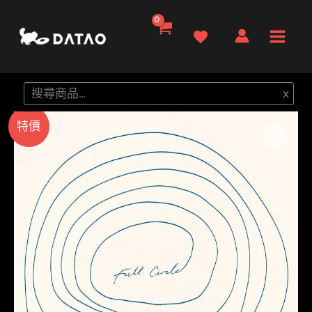
跳
至
Main
主
要
Men
搜
x
內
尋
容
特價