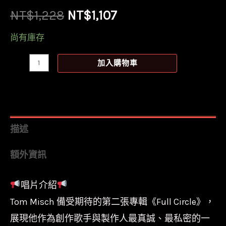
原
目
NT$
1,228
NT$
1,107
始
前
尚有庫存
價
價
【全
加入購物車
新
格：
格：
黑
NT$1,228。
NT$1,107。
膠】
湯
描述
姆
額外資訊
米
屈
唱片介紹
Tom
Tom Misch 備受期待的第二張專輯《Full Circle》，
Misch
-
展現他作為創作歌手與製作人最真誠、最私密的一