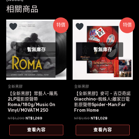
相關商品
特價
特價
暫無庫存
暫無庫存
全新黑膠
全新黑膠
【全新黑膠】眾藝人-羅馬
【全新黑膠】麥可‧吉亞奇諾
2LP電影原聲帶
Giacchino-蜘蛛人:離家日電
Roma/180g/Music On
影原聲帶Spider-Man:Far
Vinyl/MOVATM 250
From Home
原
目
原
目
NT$
1,299
NT$
1,269
NT$
1,159
NT$
1,028
始
前
始
前
價
價
價
價
查看內容
查看內容
格：
格：
格：
格：
NT$1,299。
NT$1,269。
NT$1,159。
NT$1,028。