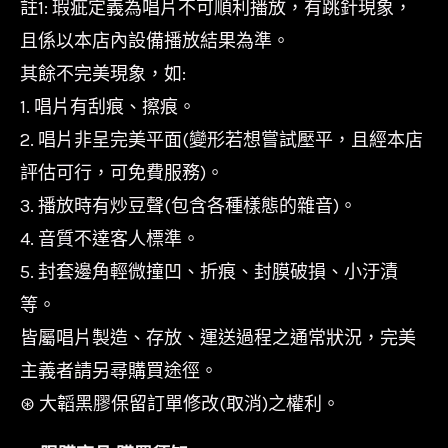
註1: 瑕疵定義為唱片不可順利播放，有跳針現象，
且係以本店內設備播放結果為準。
其餘不完美現象，如:
1. 唱片有刮痕、擦痕。
2. 唱片非呈完美平面(變形若想嘗試壓平，且經本店
評估可行，可免費服務)。
3. 播放時有炒豆聲(包含各種樣態的雜音)。
4. 音質不達客人標準。
5. 封套邊角輕微撞凹、折痕、封膜破損、小汙漬
等。
皆屬唱片製造、存放、運送過程之通常狀況，完美
主義者請另尋購買途徑。
⊛ 大韜黑膠保留訂單修改(取消)之權利。