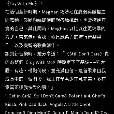
-
《Toy With Me》！
陪
在這個全新時期，Meghan 巧妙地在脆弱與賦權之
我
間舞動，鼓勵粉絲即使面對各種挑戰，也要擁抱真
玩
實的自己。與此同時，Meghan 以比以往更精準的
Toy
方式，帶來無可否認、極具感染力的流行音樂製
With
作，以及機智的歌曲創作。
Me/19958403331
談到新音樂時，她分享道：「〈Still Don’t Care〉真
數
的為整個《Toy With Me》時期定下了基調——它大
量
膽、有趣、帶點俏皮，並充滿自信。這首歌來自我
成長中的一個階段；我正在學著少在意完美，多在
意真正讓我快樂的事。」
1. Get in Girl2. Still Don’t Care3. Potential4. Chef’s
Kiss5. Pink Cadillac6. Angels7. Little One8.
Princess9. Rich Man10. Delulu11. Men’s Tears12. Cry