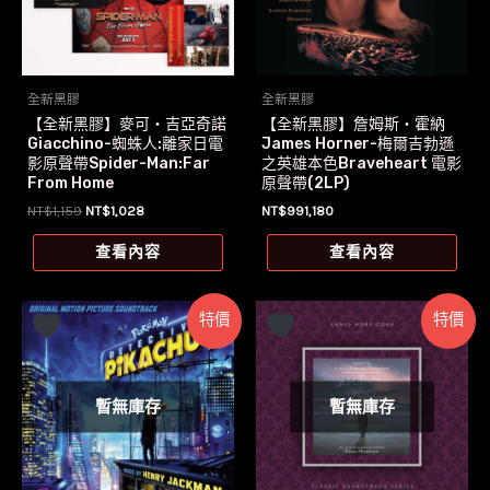
全新黑膠
全新黑膠
【全新黑膠】麥可‧吉亞奇諾
【全新黑膠】詹姆斯‧霍納
Giacchino-蜘蛛人:離家日電
James Horner-梅爾吉勃遜
影原聲帶Spider-Man:Far
之英雄本色Braveheart 電影
From Home
原聲帶(2LP)
原
目
NT$
1,159
NT$
1,028
NT$
991,180
始
前
價
價
查看內容
查看內容
格：
格：
NT$1,159。
NT$1,028。
特價
特價
暫無庫存
暫無庫存