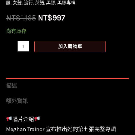
膠
,
女聲
,
流行
,
英語
,
黑膠
,
黑膠專輯
原
目
NT$
1,165
NT$
997
始
前
尚有庫存
價
價
【全
加入購物車
新
格：
格：
黑
NT$1,165。
NT$997。
膠】
梅
描述
根
額外資訊
崔
娜
唱片介紹
Meghan
Meghan Trainor 宣布推出她的第七張完整專輯
Trainor