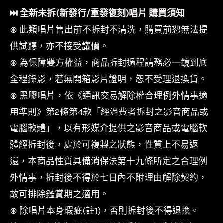
⏭︎ 全新未拆(新發行/重發復刻)唱片 購買須知
⊛ 此類唱片售出前不拆封不清洗，購買前恕無法提
供試聽，亦不接受議價。
⊛ 為保障雙方權益，商品拆封過程請務必一鏡到底
全程錄影，若無開箱影片證明，恕不受理退換貨。
⊛ 黑膠唱片，依《通訊交易解除權合理例外情事適
用準則》第2條第4款「經消費者拆封之影音商品或
電腦軟體」，以有形媒介提供之影音商品或電腦軟
體經拆封後，處於可複製之狀態，性質上不易返
還，本商品性質具備消保法第十九條所定之合理例
外情事，拆封後不得於七日內不附理由解除契約，
故可排除鑑賞期之適用。
⊛ 除唱片本身瑕疵(註1)，否則拆封後不得退換。