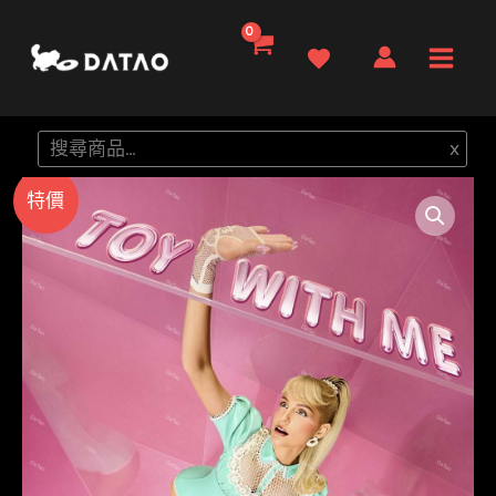
跳
至
Main
主
要
Men
搜
x
內
尋
容
特價