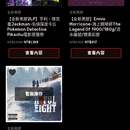
全新黑膠
全新黑膠
【全新黑膠2LP】亨利‧傑克
【全新黑膠】Ennio
曼Jackman-名偵探皮卡丘
Morricone-海上鋼琴師The
Pokemon Detective
Legend Of 1900/180g/流
Pikachu電影原聲帶
水編號/煙熏彩膠
原
目
原
目
NT$
1,299
NT$
1,199
NT$
1,100
NT$
917
始
前
始
前
價
價
價
價
查看內容
查看內容
格：
格：
格：
格：
NT$1,299。
NT$1,199。
NT$1,100。
NT$917。
暫無庫存
全新黑膠