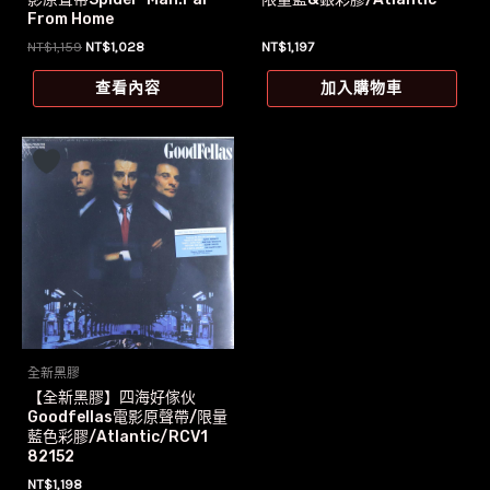
From Home
原
目
NT$
1,159
NT$
1,028
NT$
1,197
始
前
價
價
查看內容
加入購物車
格：
格：
NT$1,159。
NT$1,028。
全新黑膠
【全新黑膠】四海好傢伙
Goodfellas電影原聲帶/限量
藍色彩膠/Atlantic/RCV1
82152
NT$
1,198