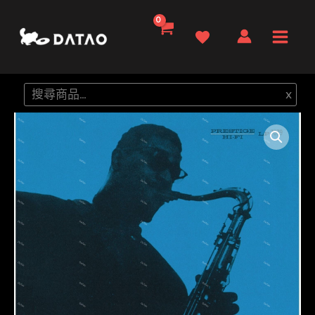
跳
至
Main
主
要
Men
搜
x
內
尋
容