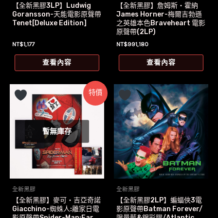
【全新黑膠3LP】Ludwig
【全新黑膠】詹姆斯‧霍納
Goransson-天能電影原聲帶
James Horner-梅爾吉勃遜
Tenet[Deluxe Edition]
之英雄本色Braveheart 電影
原聲帶(2LP)
NT$
1,177
NT$
991,180
查看內容
查看內容
特價
暫無庫存
全新黑膠
全新黑膠
【全新黑膠】麥可‧吉亞奇諾
【全新黑膠2LP】蝙蝠俠3電
Giacchino-蜘蛛人:離家日電
影原聲帶Batman Forever/
影原聲帶Spider-Man:Far
限量藍&銀彩膠/Atlantic