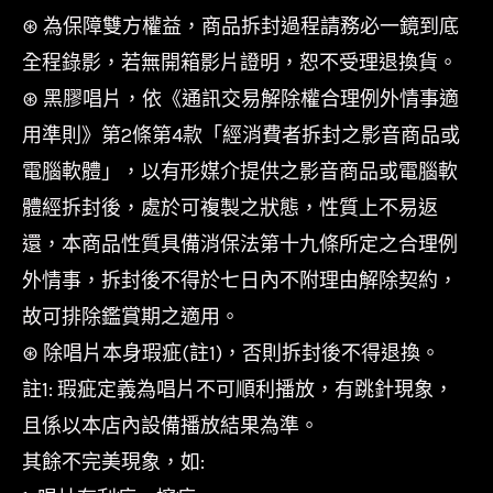
⊛ 為保障雙方權益，商品拆封過程請務必一鏡到底
全程錄影，若無開箱影片證明，恕不受理退換貨。
⊛ 黑膠唱片，依《通訊交易解除權合理例外情事適
用準則》第2條第4款「經消費者拆封之影音商品或
電腦軟體」，以有形媒介提供之影音商品或電腦軟
體經拆封後，處於可複製之狀態，性質上不易返
還，本商品性質具備消保法第十九條所定之合理例
外情事，拆封後不得於七日內不附理由解除契約，
故可排除鑑賞期之適用。
⊛ 除唱片本身瑕疵(註1)，否則拆封後不得退換。
註1: 瑕疵定義為唱片不可順利播放，有跳針現象，
且係以本店內設備播放結果為準。
其餘不完美現象，如: