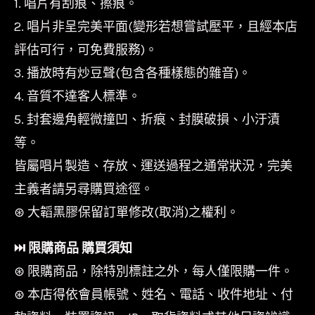
1. 唱片有刮痕、擦痕。
2. 唱片非呈完美平面(變形若想嘗試壓平，且經本店
評估可行，可免費服務)。
3. 播放時有炒豆聲(包含各種樣態的雜音)。
4. 音質不達客人標準。
5. 封套邊角輕微撞凹、折痕、封膜破損、小汙漬
等。
皆屬唱片製造、存放、運送過程之通常狀況，完美
主義者請另尋購買途徑。
⊛ 大韜黑膠保留訂單修改(取消)之權利。
⏭︎ 限購商品 購買須知
⊛ 限購商品，除特別標註之外，每人僅限購一件。
⊛ 本店得依會員帳號、姓名、電話、收件地址、付