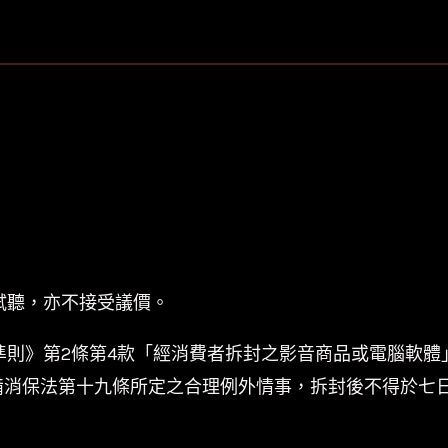
倫
Bob
Dylan-
日
昇
之
屋
House
of
the
試聽，亦不接受議價。
Risin'
準則》第2條第4款「經消費者拆封之影音商品或電腦軟體
Sun/180g/DMM
數
備消保法第十九條所定之合理例外情事，拆封後不得於七
量