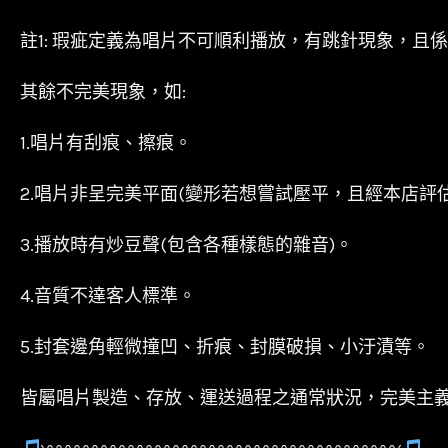
註1: 瑕疵定義為唱片不可順利播放，有跳針現象，且
其餘不完美現象，如:
1.唱片有刮痕、擦痕。
2.唱片非呈完美平面(變形若想嘗試壓平，且經本店評
3.播放時有炒豆聲(包含各種樣態的雜音)。
4.音質不達客人標準。
5.封套邊角輕微撞凹、折痕、封膜破損、小汙漬等。
皆屬唱片製造、存放、運送過程之通常狀況，完美主