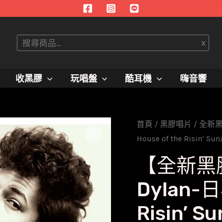
搜
x
尋
收黑膠
玩唱盤
酷耳機
嗨音響
首頁
/
黑膠唱片
/
全新
House of the Risin’ S
【全新黑
Dylan-日
Risin’ 