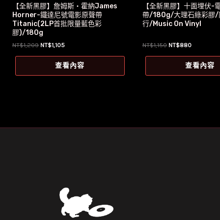
【全新黑膠】詹姆斯‧霍納James
【全新黑膠】十面埋伏-
Horner-鐵達尼號電影原聲帶
帶/180g/大理石綠彩膠
Titanic(2LP首批限量藍色彩
行/Music On Vinyl
膠)/180g
原
目
原
目
NT$
1,209
NT$
1,105
NT$
1,150
NT$
880
始
前
始
前
價
價
價
價
查看內容
查看內容
格：
格：
格：
格：
NT$1,209。
NT$1,105。
NT$1,150。
NT$880