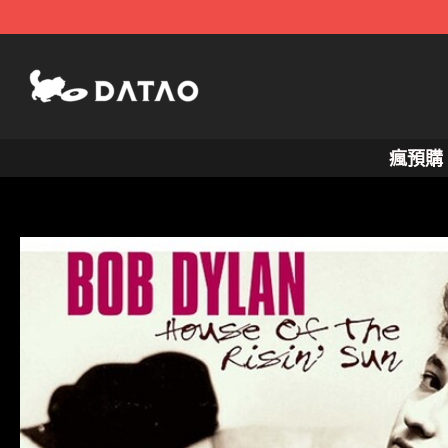
跳
至
主
要
內
瘋預購
容