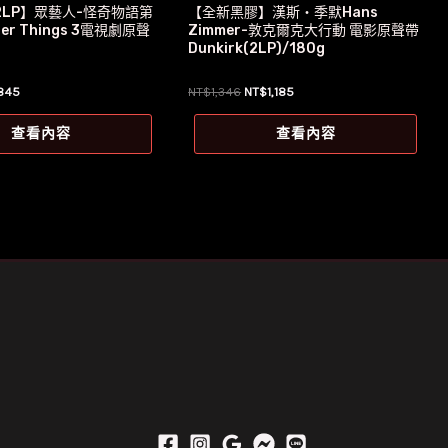
2LP】眾藝人-怪奇物語第
【全新黑膠】漢斯‧季默Hans
er Things 3電視劇原聲
Zimmer-敦克爾克大行動 電影原聲帶
Dunkirk(2LP)/180g
目
原
目
845
NT$
1,346
NT$
1,185
前
始
前
價
價
價
查看內容
查看內容
格：
格：
格：
949。
NT$845。
NT$1,346。
NT$1,185。