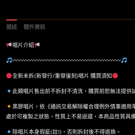
描述
額外資訊
唱片介紹
〰〰〰〰〰〰〰〰〰〰〰〰〰〰〰〰〰〰〰〰
全新未拆(新發行/重發復刻)唱片 購買須知
此類唱片售出前不拆封不清洗，購買前恕無法提供
黑膠唱片，依《通訊交易解除權合理例外情事適用
處於可複製之狀態，性質上不易返還，本商品性質具
除唱片本身瑕疵(註1)，否則拆封後不得退換。