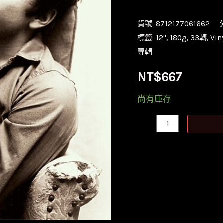
貨號:
8712177061662
標籤:
12''
,
180g
,
33轉
,
Vin
專輯
NT$
667
尚有庫存
【全
新
黑
膠】
巴
布
狄