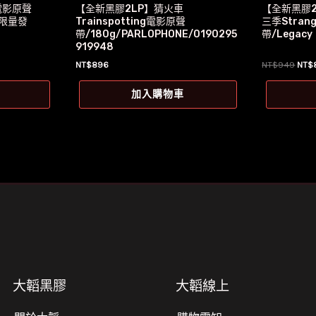
電影原聲
【全新黑膠2LP】猜火車
【全新黑膠
/限量發
Trainspotting電影原聲
三季Strang
帶/180g/PARLOPHONE/0190295
帶/Legacy
919948
原
NT$
896
NT$
949
NT$
始
價
加入購物車
格：
。
NT$
大韜黑膠
大韜線上