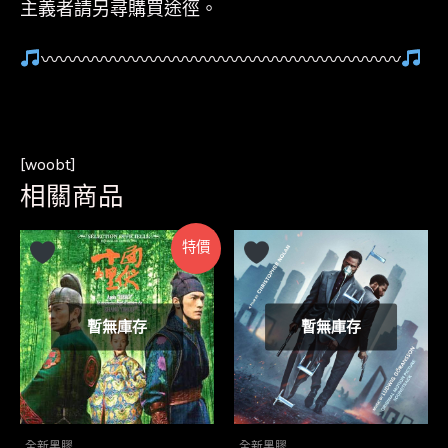
主義者請另尋購買途徑。
〰〰〰〰〰〰〰〰〰〰〰〰〰〰〰〰〰〰〰〰
[woobt]
相關商品
特價
暫無庫存
暫無庫存
全新黑膠
全新黑膠