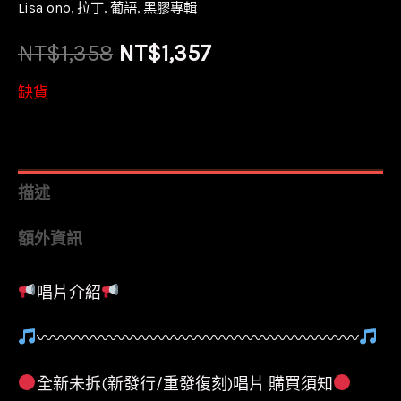
Lisa ono
,
拉丁
,
葡語
,
黑膠專輯
原
目
NT$
1,358
NT$
1,357
始
前
缺貨
價
價
格：
格：
描述
NT$1,358。
NT$1,357。
額外資訊
唱片介紹
〰〰〰〰〰〰〰〰〰〰〰〰〰〰〰〰〰〰〰〰
全新未拆(新發行/重發復刻)唱片 購買須知