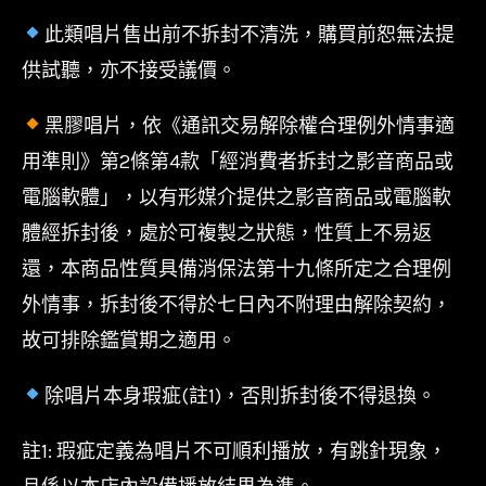
此類唱片售出前不拆封不清洗，購買前恕無法提
供試聽，亦不接受議價。
黑膠唱片，依《通訊交易解除權合理例外情事適
用準則》第2條第4款「經消費者拆封之影音商品或
電腦軟體」，以有形媒介提供之影音商品或電腦軟
體經拆封後，處於可複製之狀態，性質上不易返
還，本商品性質具備消保法第十九條所定之合理例
外情事，拆封後不得於七日內不附理由解除契約，
故可排除鑑賞期之適用。
除唱片本身瑕疵(註1)，否則拆封後不得退換。
註1: 瑕疵定義為唱片不可順利播放，有跳針現象，