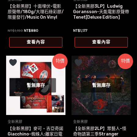
【全新黑膠】十面埋伏-電影
【全新黑膠3LP】Ludwig
原聲帶/180g/大理石綠彩膠/
Goransson-天能電影原聲帶
限量發行/Music On Vinyl
Tenet[Deluxe Edition]
原
目
NT$
1,150
NT$
880
NT$
1,177
始
前
價
價
查看內容
查看內容
格：
格：
NT$1,150。
NT$880。
特價
特價
暫無庫存
暫無庫存
全新黑膠
全新黑膠
【全新黑膠】麥可‧吉亞奇諾
【全新黑膠2LP】眾藝人-怪
Giacchino-蜘蛛人:離家日電
奇物語第三季Stranger