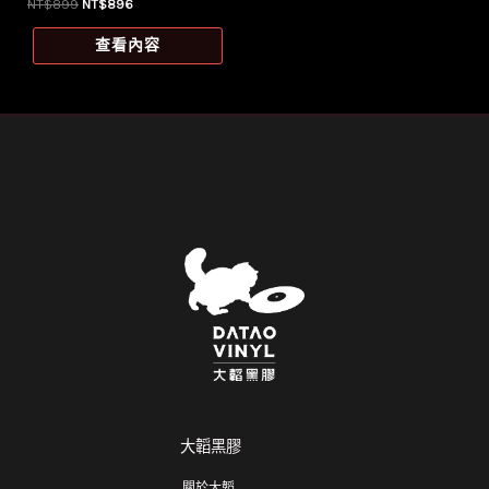
原
目
NT$
899
NT$
896
始
前
價
價
查看內容
格：
格：
NT$899。
NT$896。
大韜黑膠
關於大韜