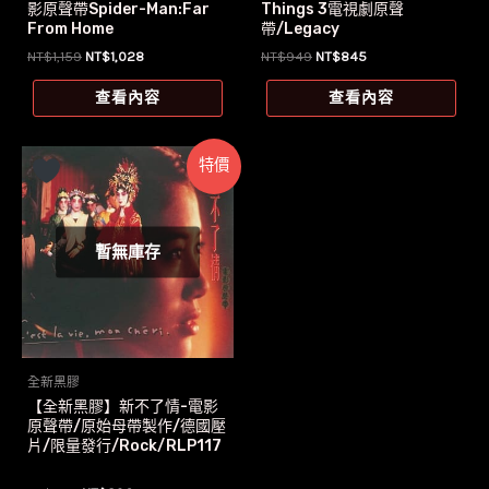
影原聲帶Spider-Man:Far
Things 3電視劇原聲
From Home
帶/Legacy
原
目
原
目
NT$
1,159
NT$
1,028
NT$
949
NT$
845
始
前
始
前
價
價
價
價
查看內容
查看內容
格：
格：
格：
格：
NT$1,159。
NT$1,028。
NT$949。
NT$845。
特價
暫無庫存
全新黑膠
【全新黑膠】新不了情-電影
原聲帶/原始母帶製作/德國壓
片/限量發行/Rock/RLP117