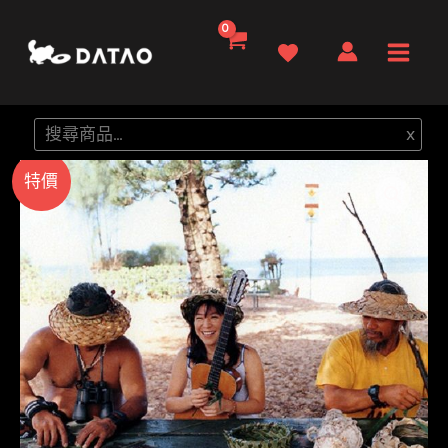
跳
至
Main
主
要
Men
搜
x
內
尋
容
特價