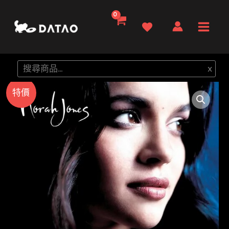
跳
至
Main
主
要
Men
搜
x
內
尋
容
特價