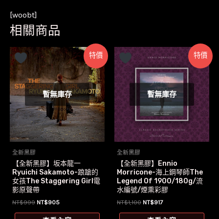
[woobt]
相關商品
特價
特價
暫無庫存
暫無庫存
全新黑膠
全新黑膠
【全新黑膠】坂本龍一
【全新黑膠】Ennio
Ryuichi Sakamoto-踉蹌的
Morricone-海上鋼琴師The
女孩The Staggering Girl電
Legend Of 1900/180g/流
影原聲帶
水編號/煙熏彩膠
原
目
原
目
NT$
999
NT$
905
NT$
1,100
NT$
917
始
前
始
前
價
價
價
價