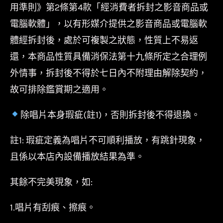
用準則》第2條第4款「經消費者拆封之影音商品或
電腦軟體」，以有形媒介提供之影音商品或電腦軟
體經拆封後，處於可複製之狀態，性質上不易返
還，本商品性質具備消保法第十九條所定之合理例
外情事，拆封後不得於七日內不附理由解除契約，
故可排除鑑賞期之適用。
除唱片本身瑕疵(註1)，否則拆封後不得退換。
註1: 瑕疵定義為唱片不可順利播放，有跳針現象，
且係以本店內設備播放結果為準。
其餘不完美現象，如:
1.唱片有刮痕、擦痕。