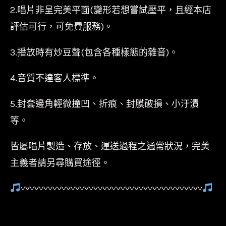
2.唱片非呈完美平面(變形若想嘗試壓平，且經本店
評估可行，可免費服務)。
3.播放時有炒豆聲(包含各種樣態的雜音)。
4.音質不達客人標準。
5.封套邊角輕微撞凹、折痕、封膜破損、小汙漬
等。
皆屬唱片製造、存放、運送過程之通常狀況，完美
主義者請另尋購買途徑。
〰〰〰〰〰〰〰〰〰〰〰〰〰〰〰〰〰〰〰〰