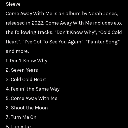
遠
Sleeve
走
Come Away With Me is an album by Norah Jones,
高
released in 2022. Come Away With Me includes a.o.
飛
the following tracks: “Don’t Know Why”, “Cold Cold
Come
Heart”, “I’ve Got To See You Again”, “Painter Song”
Away
and more.
With
1. Don’t Know Why
Me/Blue
2. Seven Years
Note
3. Cold Cold Heart
數
4. Feelin’ the Same Way
量
5. Come Away With Me
6. Shoot the Moon
7. Turn Me On
8. Lonestar