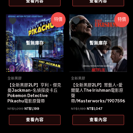
查看內容
查看內容
格：
格：
格：
格：
NT$999。
NT$905。
NT$1,100。
NT$917。
特價
特價
暫無庫存
暫無庫存
全新黑膠
全新黑膠
【全新黑膠2LP】亨利‧傑克
【全新黑膠2LP】眾藝人-愛
曼Jackman-名偵探皮卡丘
爾蘭人The Irishman電影原
Pokemon Detective
聲
Pikachu電影原聲帶
帶/Masterworks/1907596
9471
原
目
原
目
NT$
1,299
NT$
1,199
NT$
1,189
NT$
1,047
始
前
始
前
價
價
價
價
查看內容
查看內容
格：
格：
格：
格：
NT$1,299。
NT$1,199。
NT$1,189。
NT$1,047。