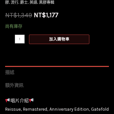
膠
,
流行
,
爵士
,
英語
,
黑膠專輯
原
目
NT$
1,349
NT$
1,177
始
前
尚有庫存
價
價
【全
加入購物車
新
格：
格：
黑
NT$1,349。
NT$1,177。
膠】
娜
描述
拉
額外資訊
瓊
斯
唱片介紹
Norah
Reissue, Remastered, Anniversary Edition, Gatefold
Jones-