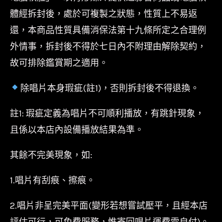
體經拆封後，處於可複製之狀態，性質上不易返
還，本商品性質具備消保法第十九條所定之合理例
外情事，拆封後不得於七日內不附理由解除契約，
故可排除鑑賞期之適用。
除唱片本身瑕疵(註1)，否則拆封後不得退換。
註1: 瑕疵定義為唱片不可順利播放，有跳針現象，
且係以本店內設備播放結果為準。
其餘不完美現象，如:
1.唱片有刮痕、擦痕。
2.唱片非呈完美平面(變形若想嘗試壓平，且經本店
評估可行，可免費服務，惟寄回唱片運費需自付)。