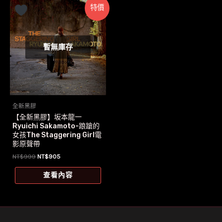
特價
暫無庫存
全新黑膠
【全新黑膠】坂本龍一
Ryuichi Sakamoto-踉蹌的
女孩The Staggering Girl電
影原聲帶
原
目
NT$
999
NT$
905
始
前
價
價
查看內容
格：
格：
NT$999。
NT$905。