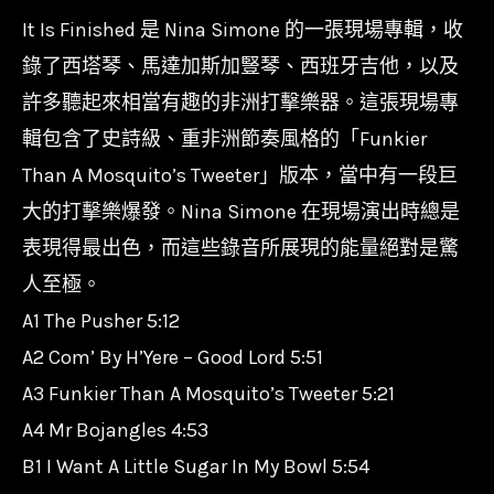
Simone-
It Is Finished 是 Nina Simone 的一張現場專輯，收
到
錄了西塔琴、馬達加斯加豎琴、西班牙吉他，以及
此
許多聽起來相當有趣的非洲打擊樂器。這張現場專
為
輯包含了史詩級、重非洲節奏風格的「Funkier
止
Than A Mosquito’s Tweeter」版本，當中有一段巨
It
大的打擊樂爆發。Nina Simone 在現場演出時總是
Is
表現得最出色，而這些錄音所展現的能量絕對是驚
Finished/180g/MOVLP1632
數
人至極。
量
A1 The Pusher 5:12
A2 Com’ By H’Yere – Good Lord 5:51
A3 Funkier Than A Mosquito’s Tweeter 5:21
A4 Mr Bojangles 4:53
B1 I Want A Little Sugar In My Bowl 5:54