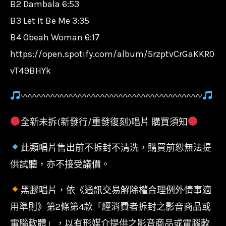
B2 Dambala 6:53
B3 Let It Be Me 3:35
B4 Obeah Woman 6:17
https://open.spotify.com/album/5rzptvCrGaKKR0
vT49BHYk
〰〰〰〰〰〰〰〰〰〰〰〰〰〰〰〰〰〰〰〰
全新未拆(新發行/重發復刻)唱片 購買須知
此類唱片售出前不拆封不清洗，購買前恕無法提
供試聽，亦不接受議價。
黑膠唱片，依《通訊交易解除權合理例外情事適
用準則》第2條第4款「經消費者拆封之影音商品或
電腦軟體」，以有形媒介提供之影音商品或電腦軟