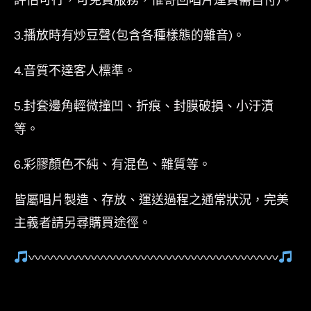
3.播放時有炒豆聲(包含各種樣態的雜音)。
4.音質不達客人標準。
5.封套邊角輕微撞凹、折痕、封膜破損、小汙漬
等。
6.彩膠顏色不純、有混色、雜質等。
皆屬唱片製造、存放、運送過程之通常狀況，完美
主義者請另尋購買途徑。
〰〰〰〰〰〰〰〰〰〰〰〰〰〰〰〰〰〰〰〰