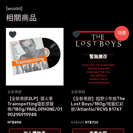
[woobt]
相關商品
特價
暫無庫存
全新黑膠
全新黑膠
【全新黑膠2LP】猜火車
【全新黑膠】粗野少年族The
Trainspotting電影原聲
Lost Boys/180g/限量紅彩
帶/180g/PARLOPHONE/01
膠/Atlantic/RCV5 81767
90295919948
原
目
NT$
896
NT$
739
NT$
700
始
前
價
價