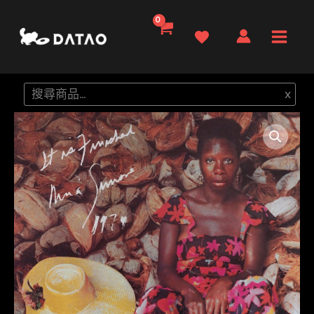
跳
至
Main
主
要
Men
搜
x
內
尋
容