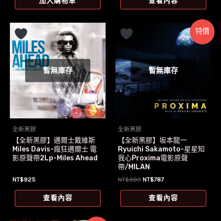
加入購物車
查看內容
格：
格：
NT$739。
NT$700。
特價
暫無庫存
暫無庫存
全新黑膠
全新黑膠
【全新黑膠】邁爾士戴維斯
【全新黑膠】坂本龍一
Miles Davis-瘋狂邁爾士 電
Ryuichi Sakamoto-星星知
影原聲帶2Lp-Miles Ahead
我心Proxima電影原聲
帶/MILAN
原
目
NT$
925
NT$
889
NT$
787
始
前
價
價
查看內容
查看內容
格：
格：
NT$889。
NT$787。