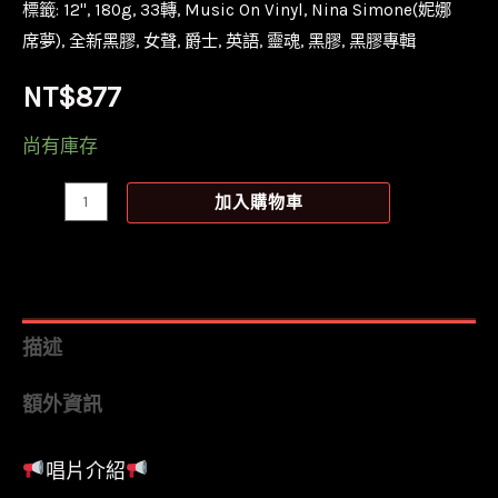
標籤:
12''
,
180g
,
33轉
,
Music On Vinyl
,
Nina Simone(妮娜
席夢)
,
全新黑膠
,
女聲
,
爵士
,
英語
,
靈魂
,
黑膠
,
黑膠專輯
NT$
877
尚有庫存
【全
加入購物車
新
黑
膠】
妮
描述
娜
額外資訊
席
夢
唱片介紹
Nina