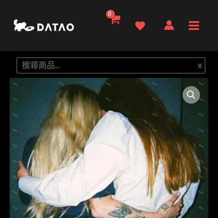
跳
至
Main
主
要
Men
搜
x
內
尋
容