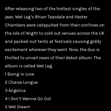
Leg-
After releasing two of the hottest singles of the
同
year, Wet Leg’s Rhian Teasdale and Hester
名
Chambers were catapulted from their confines on
專
the Isle of Wight to sold out venues across the UK
輯/WIGLP496/Domino/887828049615
and packed-out tents at festivals causing giddy
數
excitement wherever they went. Now, the duo is
量
thrilled to unveil news of their debut album. The
album is called Wet Leg.
1 Being in Love
2 Chaise Longue
3 Angelica
4 I Don’t Wanna Go Out
5 Wet Dream