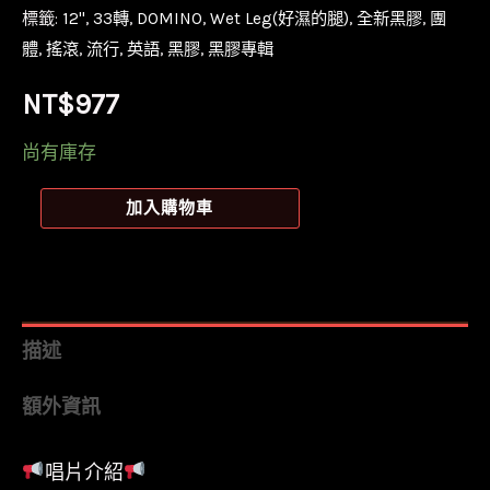
標籤:
12''
,
33轉
,
DOMINO
,
Wet Leg(好濕的腿)
,
全新黑膠
,
團
體
,
搖滾
,
流行
,
英語
,
黑膠
,
黑膠專輯
NT$
977
尚有庫存
【全
加入購物車
新
黑
膠】
好
描述
濕
額外資訊
的
腿
唱片介紹
Wet