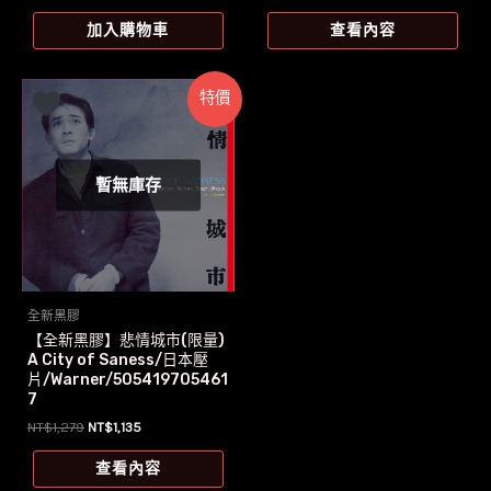
始
前
價
價
加入購物車
查看內容
格：
格：
NT$1,209。
NT$1,105。
特價
暫無庫存
全新黑膠
【全新黑膠】悲情城市(限量)
A City of Saness/日本壓
片/Warner/505419705461
7
原
目
NT$
1,279
NT$
1,135
始
前
價
價
查看內容
格：
格：