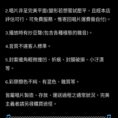
2.唱片非呈完美平面(變形若想嘗試壓平，且經本店
評估可行，可免費服務，惟寄回唱片運費需自付)。
3.播放時有炒豆聲(包含各種樣態的雜音)。
4.音質不達客人標準。
5.封套邊角輕微撞凹、折痕、封膜破損、小汙漬
等。
6.彩膠顏色不純、有混色、雜質等。
皆屬唱片製造、存放、運送過程之通常狀況，完美
主義者請另尋購買途徑。
〰〰〰〰〰〰〰〰〰〰〰〰〰〰〰〰〰〰〰〰