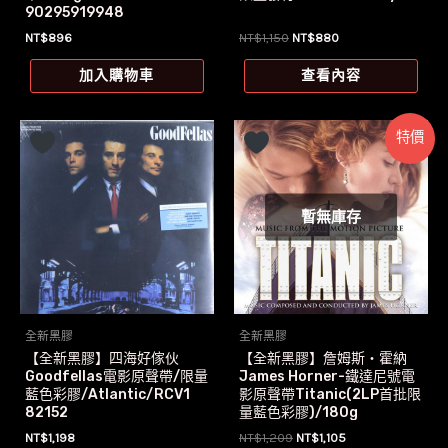
90295919948
原
目
NT$
896
NT$
1,150
NT$
880
始
前
價
價
加入購物車
查看內容
格：
格：
NT$1,150。
NT$880。
特價
暫無庫存
全新黑膠
全新黑膠
【全新黑膠】四海好傢伙
【全新黑膠】詹姆斯‧霍納
Goodfellas電影原聲帶/限量
James Horner-鐵達尼號電
藍色彩膠/Atlantic/RCV1
影原聲帶Titanic(2LP首批限
82152
量藍色彩膠)/180g
原
目
NT$
1,198
NT$
1,209
NT$
1,105