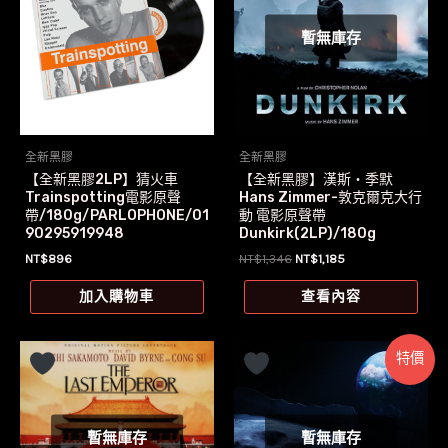
暫無庫存
全新黑膠
全新黑膠
【全新黑膠2LP】猜火車
【全新黑膠】漢斯‧季默
Trainspotting電影原聲
Hans Zimmer-敦克爾克大行
帶/180g/PARLOPHONE/01
動 電影原聲帶
90295919948
Dunkirk(2LP)/180g
原
目
NT$
896
NT$
1,346
NT$
1,185
始
前
價
價
加入購物車
查看內容
格：
格：
NT$1,346。
NT$1,185。
特價
暫無庫存
暫無庫存