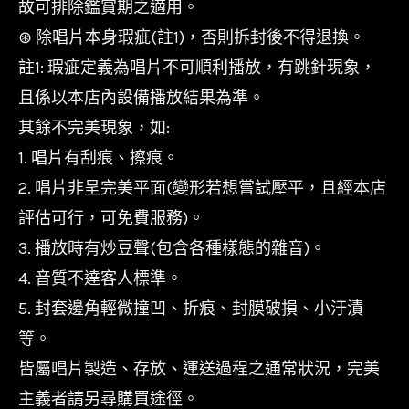
故可排除鑑賞期之適用。
⊛ 除唱片本身瑕疵(註1)，否則拆封後不得退換。
註1: 瑕疵定義為唱片不可順利播放，有跳針現象，
且係以本店內設備播放結果為準。
其餘不完美現象，如:
1. 唱片有刮痕、擦痕。
2. 唱片非呈完美平面(變形若想嘗試壓平，且經本店
評估可行，可免費服務)。
3. 播放時有炒豆聲(包含各種樣態的雜音)。
4. 音質不達客人標準。
5. 封套邊角輕微撞凹、折痕、封膜破損、小汙漬
等。
皆屬唱片製造、存放、運送過程之通常狀況，完美
主義者請另尋購買途徑。