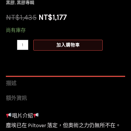
黑膠
,
黑膠專輯
原
目
NT$
1,435
NT$
1,177
始
前
尚有庫存
價
價
【全
加入購物車
新
格：
格：
黑
NT$1,435。
NT$1,177。
膠】
奧
描述
術
額外資訊
2
Arcane
唱片介紹
League
塵埃已在 Piltover 落定，但奧術之力仍無所不在。
Of