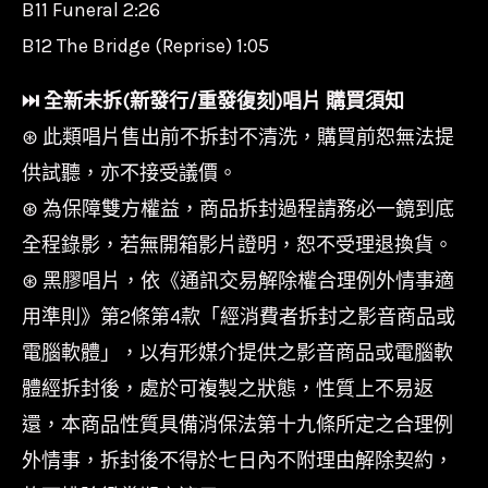
B11 Funeral 2:26
B12 The Bridge (Reprise) 1:05
⏭︎ 全新未拆(新發行/重發復刻)唱片 購買須知
⊛ 此類唱片售出前不拆封不清洗，購買前恕無法提
供試聽，亦不接受議價。
⊛ 為保障雙方權益，商品拆封過程請務必一鏡到底
全程錄影，若無開箱影片證明，恕不受理退換貨。
⊛ 黑膠唱片，依《通訊交易解除權合理例外情事適
用準則》第2條第4款「經消費者拆封之影音商品或
電腦軟體」，以有形媒介提供之影音商品或電腦軟
體經拆封後，處於可複製之狀態，性質上不易返
還，本商品性質具備消保法第十九條所定之合理例
外情事，拆封後不得於七日內不附理由解除契約，