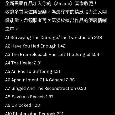
Legends:
全新黑膠作品加入你的《Arcane》音樂收藏！
Season
收錄多首管弦樂配樂，為最終季的情感張力注入關
2
鍵能量，帶領聽者再次沉浸於這部作品的深層情緒
Score/
之中。
動
A1 Surveying The Damage/The Transfusion 2:18
畫
A2 Have You Had Enough 1:42
影
A3 The Brambleback Has Left The Jungle! 1:04
集
A4 The Healer 2:01
原
A5 An End To Suffering 1:31
聲
A6 Appointment Of A General 2:35
帶
A7 Singed And The Reconstruction 0:53
數
A8 Sevika’s Speech 1:37
量
A9 Unlocked 1:03
A10 Blisters And Bedrock 2:11