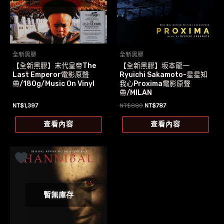
全新黑膠
全新黑膠
【全新黑膠】末代皇帝The
【全新黑膠】坂本龍一
Last Emperor電影原聲
Ryuichi Sakamoto-星星知
帶/180g/Music On Vinyl
我心Proxima電影原聲
帶/MILAN
原
目
NT$
1,397
NT$
889
NT$
787
始
前
價
價
查看內容
查看內容
格：
格：
NT$889。
NT$787。
暫無庫存