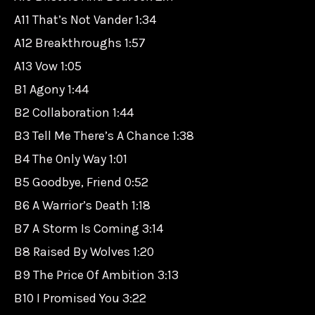
A11 That’s Not Vander 1:34
A12 Breakthroughs 1:57
A13 Vow 1:05
B1 Agony 1:44
B2 Collaboration 1:44
B3 Tell Me There’s A Chance 1:38
B4 The Only Way 1:01
B5 Goodbye, Friend 0:52
B6 A Warrior’s Death 1:18
B7 A Storm Is Coming 3:14
B8 Raised By Wolves 1:20
B9 The Price Of Ambition 3:13
B10 I Promised You 3:22