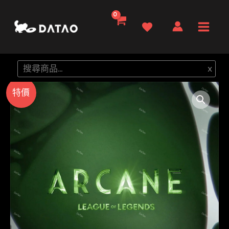
跳
至
Main
主
要
Men
搜
x
內
尋
容
特價