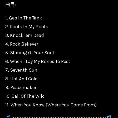
曲目:
Scorpions-
搖
1. Gas In The Tank
滾
2. Roots In My Boots
信
3. Knock ’em Dead
徒
4. Rock Believer
Rock
5. Shining Of Your Soul
Believer/180g/0602438813780
6. When I Lay My Bones To Rest
數
量
7. Seventh Sun
8. Hot And Cold
9. Peacemaker
10. Call Of The Wild
11. When You Know (Where You Come From)