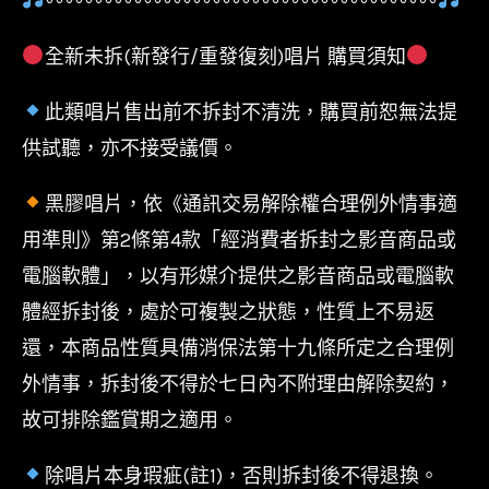
〰〰〰〰〰〰〰〰〰〰〰〰〰〰〰〰〰〰〰〰
全新未拆(新發行/重發復刻)唱片 購買須知
此類唱片售出前不拆封不清洗，購買前恕無法提
供試聽，亦不接受議價。
黑膠唱片，依《通訊交易解除權合理例外情事適
用準則》第2條第4款「經消費者拆封之影音商品或
電腦軟體」，以有形媒介提供之影音商品或電腦軟
體經拆封後，處於可複製之狀態，性質上不易返
還，本商品性質具備消保法第十九條所定之合理例
外情事，拆封後不得於七日內不附理由解除契約，
故可排除鑑賞期之適用。
除唱片本身瑕疵(註1)，否則拆封後不得退換。