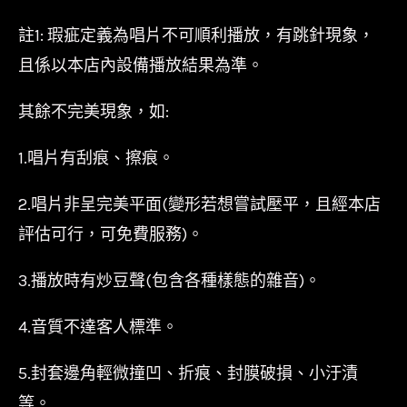
註1: 瑕疵定義為唱片不可順利播放，有跳針現象，
且係以本店內設備播放結果為準。
其餘不完美現象，如:
1.唱片有刮痕、擦痕。
2.唱片非呈完美平面(變形若想嘗試壓平，且經本店
評估可行，可免費服務)。
3.播放時有炒豆聲(包含各種樣態的雜音)。
4.音質不達客人標準。
5.封套邊角輕微撞凹、折痕、封膜破損、小汙漬
等。