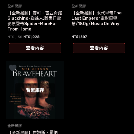
全新黑膠
全新黑膠
【全新黑膠】麥可‧吉亞奇諾
【全新黑膠】末代皇帝The
Giacchino-蜘蛛人:離家日電
Last Emperor電影原聲
影原聲帶Spider-Man:Far
帶/180g/Music On Vinyl
From Home
原
目
NT$
1,159
NT$
1,028
NT$
1,397
始
前
價
價
查看內容
查看內容
格：
格：
NT$1,159。
NT$1,028。
暫無庫存
全新黑膠
【全新黑膠】詹姆斯‧霍納