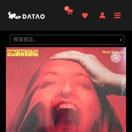
跳
至
Main
主
要
Men
搜
x
內
尋
容