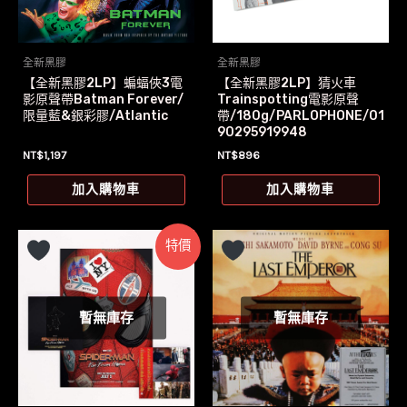
全新黑膠
全新黑膠
【全新黑膠2LP】蝙蝠俠3電
【全新黑膠2LP】猜火車
影原聲帶Batman Forever/
Trainspotting電影原聲
限量藍&銀彩膠/Atlantic
帶/180g/PARLOPHONE/01
90295919948
NT$
1,197
NT$
896
加入購物車
加入購物車
特價
暫無庫存
暫無庫存