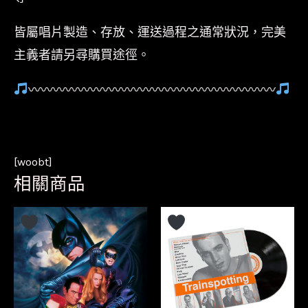
皆屬唱片製造、存放、運送過程之通常狀況，完美
主義者請另尋購買途徑。
〰〰〰〰〰〰〰〰〰〰〰〰〰〰〰〰〰〰〰〰
[woobt]
相關商品