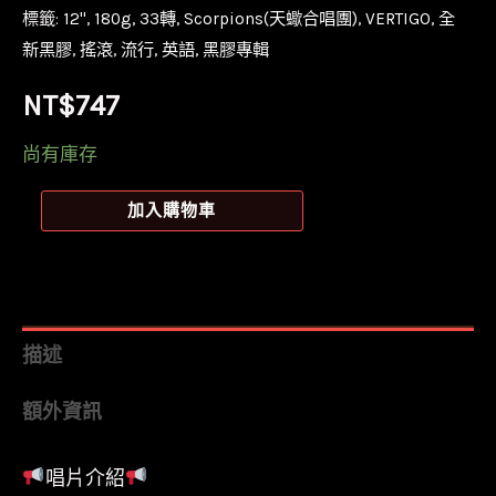
標籤:
12''
,
180g
,
33轉
,
Scorpions(天蠍合唱團)
,
VERTIGO
,
全
新黑膠
,
搖滾
,
流行
,
英語
,
黑膠專輯
NT$
747
尚有庫存
【全
加入購物車
新
黑
膠】
天
描述
蠍
額外資訊
合
唱
唱片介紹
團