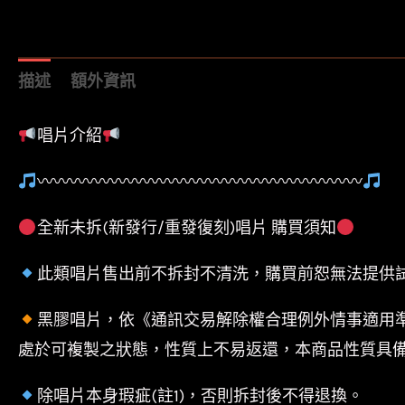
描述
額外資訊
唱片介紹
〰〰〰〰〰〰〰〰〰〰〰〰〰〰〰〰〰〰〰〰
全新未拆(新發行/重發復刻)唱片 購買須知
此類唱片售出前不拆封不清洗，購買前恕無法提供
黑膠唱片，依《通訊交易解除權合理例外情事適用
處於可複製之狀態，性質上不易返還，本商品性質具
除唱片本身瑕疵(註1)，否則拆封後不得退換。