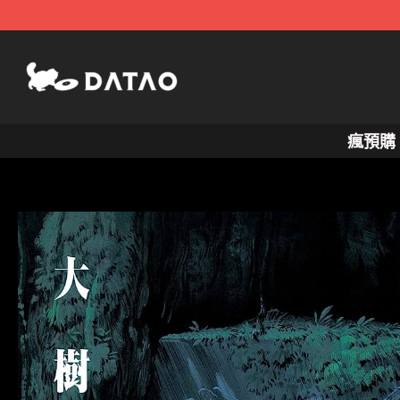
跳
至
主
要
內
瘋預購
容