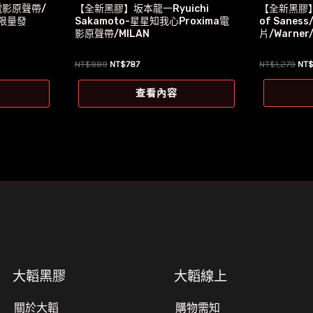
【全新黑膠】悲
影原聲帶/
【全新黑膠】坂本龍一Ryuichi
of Sanes
限量發
Sakamoto-星星知我心Proxima電
片/Warner
影原聲帶/MILAN
原
原
目
NT$
1,279
NT
NT$
889
NT$
787
始
始
前
價
價
價
查看內容
格
格：
格：
NT$
NT$889。
NT$787。
大韜黑膠
大韜線上
關於大韜
購物需知