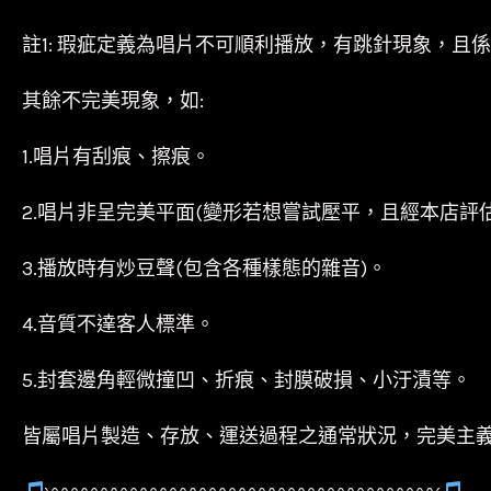
註1: 瑕疵定義為唱片不可順利播放，有跳針現象，且
其餘不完美現象，如:
1.唱片有刮痕、擦痕。
2.唱片非呈完美平面(變形若想嘗試壓平，且經本店評
3.播放時有炒豆聲(包含各種樣態的雜音)。
4.音質不達客人標準。
5.封套邊角輕微撞凹、折痕、封膜破損、小汙漬等。
皆屬唱片製造、存放、運送過程之通常狀況，完美主