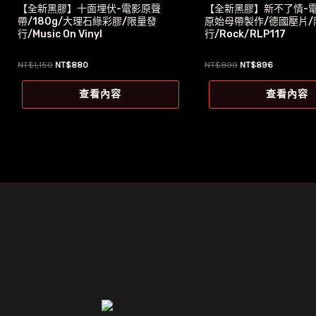
【全新黑膠】十面埋伏-電影原聲
【全新黑膠】新不了情-電
帶/180g/大理石綠彩膠/限量發
原始母帶製作/德國壓片/
行/Music On Vinyl
行/Rock/RLP117
原
目
原
目
NT$
1,150
NT$
880
NT$
899
NT$
896
始
前
始
前
價
價
價
價
查看內容
查看內容
格：
格：
格：
格：
NT$1,150。
NT$880。
NT$899。
NT$896。