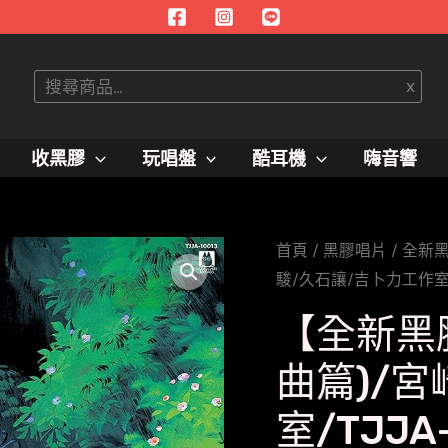
搜
x
尋
收黑膠
玩唱盤
酷耳機
嗨音響
首頁
/
黑膠唱片
/
全新
駿/久石讓/吉卜力工作室/TJ
【全新黑
曲篇)/
室/TJJA-