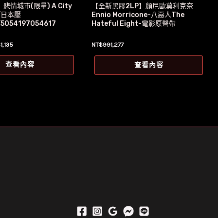
情城市(限量) A City
【全新黑膠2LP】顏尼歐莫利克奈
s/日本壓
Ennio Morricone-八惡人The
/5054197054617
Hateful Eight-電影原聲帶
目
$
1,135
NT$
991,277
前
價
查看內容
查看內容
：
格：
1,279。
NT$1,135。