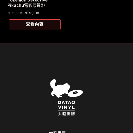
Pokemon Detective
Pikachu電影原聲帶
原
目
NT$
1,299
NT$
1,199
始
前
價
價
查看內容
格：
格：
NT$1,299。
NT$1,199。