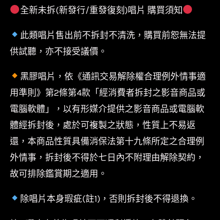
作/
全新未拆(新發行/重發復刻)唱片 購買須知
顏
此類唱片售出前不拆封不清洗，購買前恕無法提
社/08-
供試聽，亦不接受議價。
05-
0051
黑膠唱片，依《通訊交易解除權合理例外情事適
數
用準則》第2條第4款「經消費者拆封之影音商品或
量
電腦軟體」，以有形媒介提供之影音商品或電腦軟
體經拆封後，處於可複製之狀態，性質上不易返
還，本商品性質具備消保法第十九條所定之合理例
外情事，拆封後不得於七日內不附理由解除契約，
故可排除鑑賞期之適用。
除唱片本身瑕疵(註1)，否則拆封後不得退換。