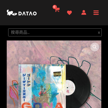
跳
至
Main
主
要
Men
搜
x
內
尋
容