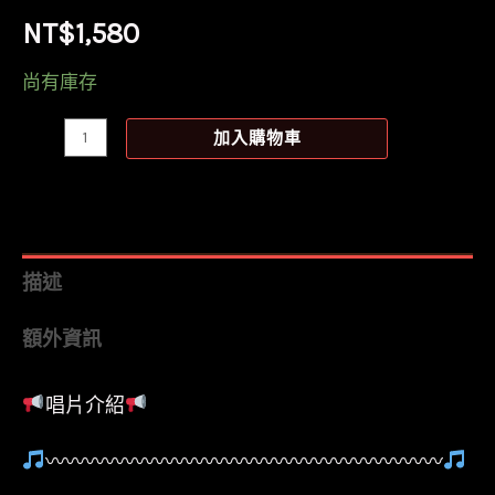
NT$
1,580
尚有庫存
【全
加入購物車
新
黑
膠】
國
描述
蛋
額外資訊
GorDoN-
GDNA/
唱片介紹
日
本
〰〰〰〰〰〰〰〰〰〰〰〰〰〰〰〰〰〰〰〰
製