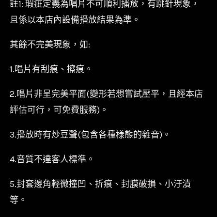
註1: 瑕疵定義為唱片不可順利播放，有跳針現象，
且係以本店內設備播放結果為準。
其餘不完美現象，如:
1.唱片有刮痕、擦痕。
2.唱片非呈完美平面(變形若想嘗試壓平，且經本店
評估可行，可免費服務)。
3.播放時有炒豆聲(包含各種樣態的雜音)。
4.音質不達客人標準。
5.封套邊角輕微撞凹、折痕、封膜破損、小汙漬
等。