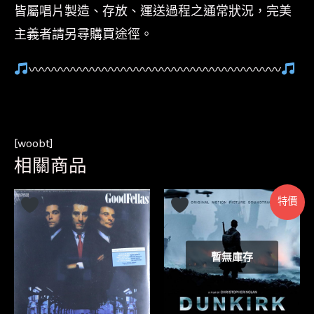
皆屬唱片製造、存放、運送過程之通常狀況，完美
主義者請另尋購買途徑。
〰〰〰〰〰〰〰〰〰〰〰〰〰〰〰〰〰〰〰〰
[woobt]
相關商品
特價
暫無庫存