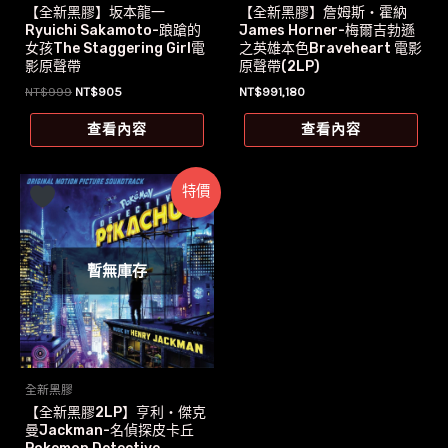
【全新黑膠】坂本龍一
【全新黑膠】詹姆斯‧霍納
Ryuichi Sakamoto-踉蹌的
James Horner-梅爾吉勃遜
女孩The Staggering Girl電
之英雄本色Braveheart 電影
影原聲帶
原聲帶(2LP)
原
目
NT$
999
NT$
905
NT$
991,180
始
前
價
價
查看內容
查看內容
格：
格：
NT$999。
NT$905。
特價
暫無庫存
全新黑膠
【全新黑膠2LP】亨利‧傑克
曼Jackman-名偵探皮卡丘