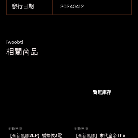
發行日期
20240412
[woobt]
相關商品
暫無庫存
全新黑膠
全新黑膠
【全新黑膠2LP】蝙蝠俠3電
【全新黑膠】末代皇帝The