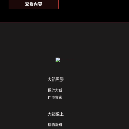
價
價
查看內容
格：
格：
NT$1,299。
NT$1,199。
大韜黑膠
關於大韜
門市資訊
大韜線上
購物需知