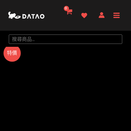
跳
至
Main
主
要
Men
搜
內
尋
容
特價