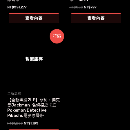
原
目
NT$
991,277
NT$
889
NT$
787
始
前
價
價
查看內容
查看內容
格：
格：
NT$889。
NT$787。
特價
暫無庫存
全新黑膠
【全新黑膠2LP】亨利‧傑克
曼Jackman-名偵探皮卡丘
Pokemon Detective
Pikachu電影原聲帶
原
目
NT$
1,299
NT$
1,199
始
前