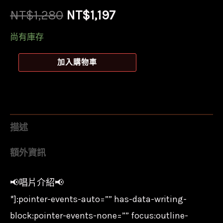
原
目
NT$
1,280
NT$
1,197
始
前
尚有庫存
價
價
【全
加入購物車
新
格：
格：
黑
NT$1,280。
NT$1,197。
膠】
哈
描述
羅
額外資訊
德
蘭
📢唱片介紹📢
德
*]:pointer-events-auto=”” has-data-writing-
Harold
Land
block:pointer-events-none=”” focus:outline-