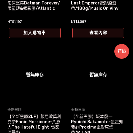
影原聲帶Batman Forever/
Last Emperor電影原聲
限量藍&銀彩膠/Atlantic
帶/180g/Music On Vinyl
NT$
1,197
NT$
1,397
加入購物車
查看內容
特價
暫無庫存
暫無庫存
全新黑膠
全新黑膠
【全新黑膠2LP】顏尼歐莫利
【全新黑膠】坂本龍一
克奈Ennio Morricone-八惡
Ryuichi Sakamoto-星星知
人The Hateful Eight-電影
我心Proxima電影原聲
原聲帶
帶/MILAN