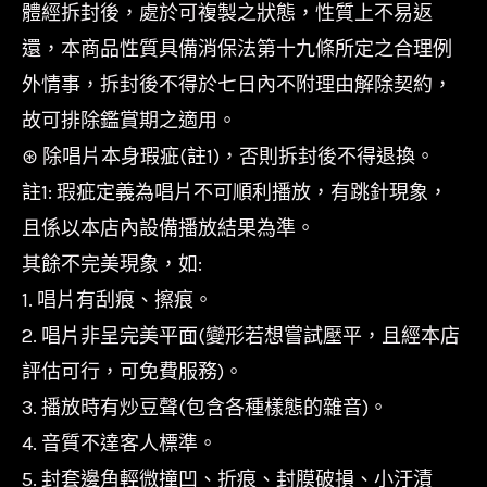
體經拆封後，處於可複製之狀態，性質上不易返
還，本商品性質具備消保法第十九條所定之合理例
外情事，拆封後不得於七日內不附理由解除契約，
故可排除鑑賞期之適用。
⊛ 除唱片本身瑕疵(註1)，否則拆封後不得退換。
註1: 瑕疵定義為唱片不可順利播放，有跳針現象，
且係以本店內設備播放結果為準。
其餘不完美現象，如:
1. 唱片有刮痕、擦痕。
2. 唱片非呈完美平面(變形若想嘗試壓平，且經本店
評估可行，可免費服務)。
3. 播放時有炒豆聲(包含各種樣態的雜音)。
4. 音質不達客人標準。
5. 封套邊角輕微撞凹、折痕、封膜破損、小汙漬