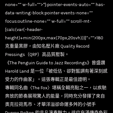
-
none=”” w-full=””>*]:pointer-events-auto=”” has-
The
data-writing-block:pointer-events-none=””
Fox/180g/CR00708
focus:outline-none=”” w-full=”” scroll-mt-
數
[calc(var(–header-
量
height)+min(200px,max(70px,20svh)))]”=””>180
克重量黑膠，由知名壓片廠 Quality Record
Pressings（QRP）高品質壓製。
《The Penguin Guide to Jazz Recordings》曾盛讚
Harold Land 是一位「被低估、卻對藍調有著深刻感
受力的作曲家」。這張專輯正是最佳證明。
專輯同名曲〈The Fox〉堪稱全輯亮點之一，以疾馳
奔放的節奏展現驚人的能量，同時充分發揮了來自
奧克拉荷馬市、才華洋溢卻命運多舛的小號手
Dupree Bolton 的非凡演奏魅力。這位充滿傳奇色彩