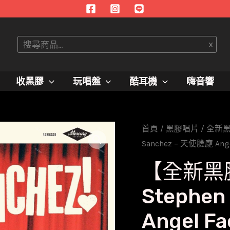
搜
x
尋
收黑膠
玩唱盤
酷耳機
嗨音響
首頁
/
黑膠唱片
/
全新
Sanchez – 天使臉龐 Ange
【全新黑
Stephen
Angel Fa