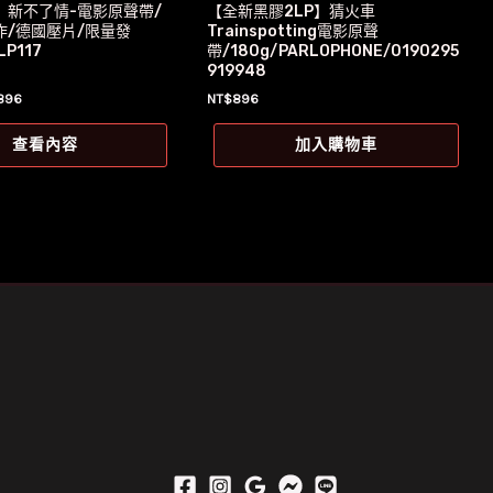
】新不了情-電影原聲帶/
【全新黑膠2LP】猜火車
作/德國壓片/限量發
Trainspotting電影原聲
LP117
帶/180g/PARLOPHONE/0190295
919948
目
896
NT$
896
前
價
查看內容
加入購物車
格：
899。
NT$896。