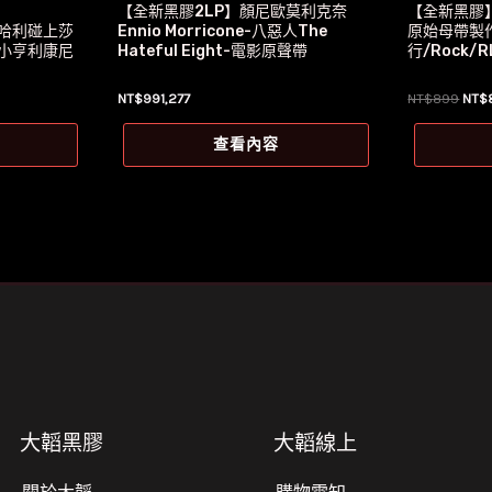
【全新黑膠2LP】顏尼歐莫利克奈
【全新黑膠
/當哈利碰上莎
Ennio Morricone-八惡人The
原始母帶製
/小亨利康尼
Hateful Eight-電影原聲帶
行/Rock/R
原
NT$
991,277
NT$
899
NT$
始
價
查看內容
格：
NT$
大韜黑膠
大韜線上