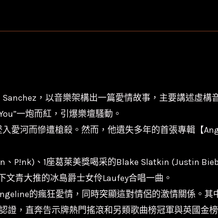
桑
契
斯
Stephen
Sanchez
-
天
hen Sanchez，以音樂架構出一篇愛情故事，主要講述虛構音樂
使
Found You”一炮而紅，引爆樂壇騷動。
臉
ne墜入愛河而慘遭槍殺。然而，他遺失多年的首張專輯【Ang
龐
Angel
、P!nk)、1座葛萊美獎喝采的Blake Slatkin (Justin B
Face/Republic
時下文青大推的冰島爵士女伶Laufey合唱一曲。
數
Evangeline的瘋狂愛情，同時突顯這對情侶的激情關係。其中Ste
量
認證，直奔告示牌熱門搖滾和另類歌曲榜冠軍與英國金榜No. 14席