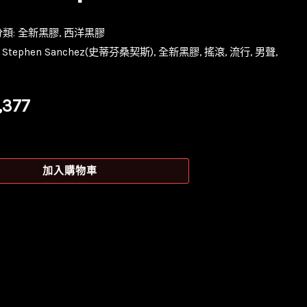
分類:
全新黑膠
,
西洋黑膠
,
Stephen Sanchez(史蒂芬桑契斯)
,
全新黑膠
,
搖滾
,
流行
,
男聲
,
目
1,377
前
價
加入購物車
格：
,380。
NT$1,377。