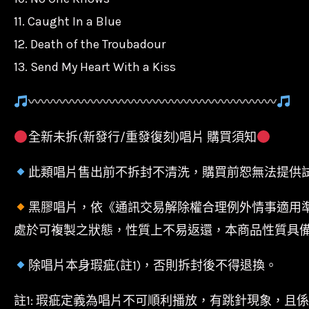
11. Caught In a Blue
12. Death of the Troubadour
13. Send My Heart With a Kiss
〰〰〰〰〰〰〰〰〰〰〰〰〰〰〰〰〰〰〰〰
全新未拆(新發行/重發復刻)唱片 購買須知
此類唱片售出前不拆封不清洗，購買前恕無法提供
黑膠唱片，依《通訊交易解除權合理例外情事適用
處於可複製之狀態，性質上不易返還，本商品性質具
除唱片本身瑕疵(註1)，否則拆封後不得退換。
註1: 瑕疵定義為唱片不可順利播放，有跳針現象，且