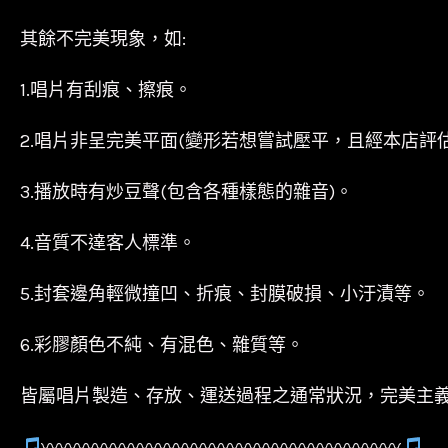
其餘不完美現象，如:
1.唱片有刮痕、擦痕。
2.唱片非呈完美平面(變形若想嘗試壓平，且經本店評
3.播放時有炒豆聲(包含各種樣態的雜音)。
4.音質不達客人標準。
5.封套邊角輕微撞凹、折痕、封膜破損、小汙漬等。
6.彩膠顏色不純、有混色、雜質等。
皆屬唱片製造、存放、運送過程之通常狀況，完美主
〰〰〰〰〰〰〰〰〰〰〰〰〰〰〰〰〰〰〰〰