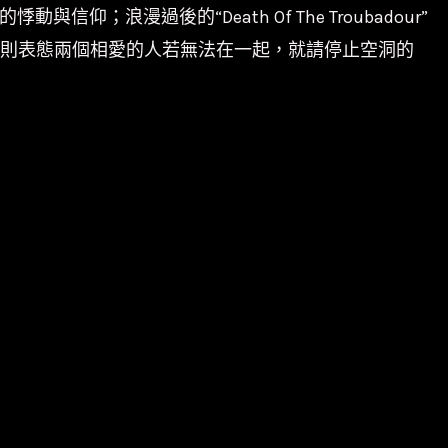
動與信仰；浪漫過後的“Death Of The Troubadour”
 Any Good”則表態兩個相愛的人若無法在一起，就請停止空洞的