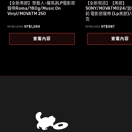
【全新黑膠】眾藝人-羅馬2LP電影原
【全新現貨】【黑膠】
聲帶Roma/180g/Music On
SONY/MOVATM024
Vinyl/MOVATM 250
莉 電影原聲帶 (Lp黑膠)
克
原
目
原
目
NT$
1,299
NT$
1,269
NT$
1,192
NT$
987
始
前
始
前
價
價
價
價
查看內容
查看內容
格：
格：
格：
格：
NT$1,299。
NT$1,269。
NT$1,192。
NT$987。