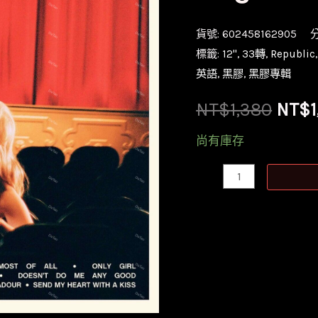
貨號:
602458162905
標籤:
12''
,
33轉
,
Republic
英語
,
黑膠
,
黑膠專輯
原
NT$
1,380
NT$
始
尚有庫存
價
【全
新
格：
黑
NT$1
膠】
史
蒂
芬