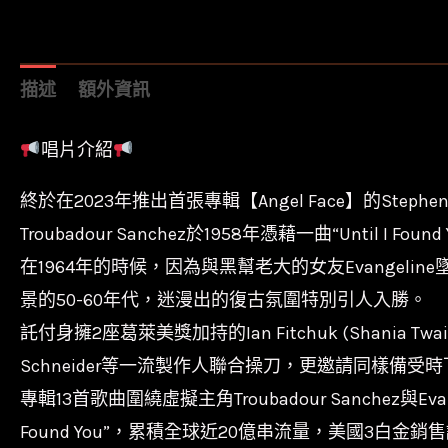
描述
額外資訊
唱片介紹
終於在2023年推出首張專輯【Angel Face】的Step
Troubadour Sanchez於1958年憑藉一曲“Until I 
在1964年的時候，因為與黑幫老大的女友Evangeli
景的50-60年代，迷漫出的復古氛圍特別引人入勝。
託付身擁2座葛萊美獎加持的Ian Fitchuk (Shania Twain
Schneider等一流製作人聯合操刀，更邀請同樣備受
專輯13首歌曲圍繞虛擬主角Troubadour Sanchez與
Found You”，累積全球近20億串流量，美國3白金銷售