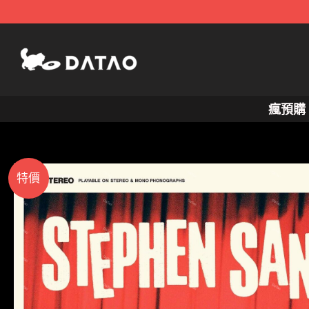
跳
至
主
要
內
瘋預購
容
特價