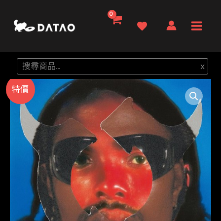
跳
至
Main
主
要
Men
搜
x
內
尋
容
特價