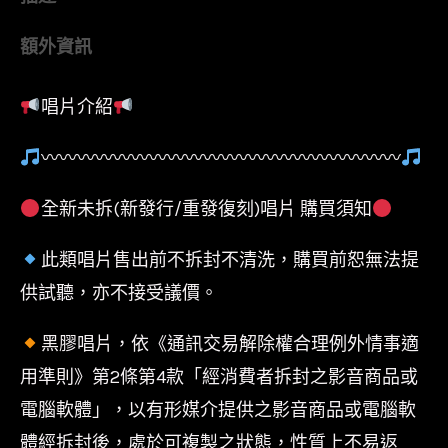
蒂
額外資訊
夫
雷
唱片介紹
希
Steve
〰〰〰〰〰〰〰〰〰〰〰〰〰〰〰〰〰〰〰〰
Lacy-
雙
全新未拆(新發行/重發復刻)唱片 購買須知
子
此類唱片售出前不拆封不清洗，購買前恕無法提
男
供試聽，亦不接受議價。
的
權
黑膠唱片，依《通訊交易解除權合理例外情事適
利
用準則》第2條第4款「經消費者拆封之影音商品或
Gemini
電腦軟體」，以有形媒介提供之影音商品或電腦軟
Rights/
體經拆封後，處於可複製之狀態，性質上不易返