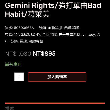
Gemini Rights/強打單曲Bad
Habit/葛萊美
貨號:
50500666A
分類:
全新黑膠
,
西洋黑膠
標籤:
12''
,
33轉
,
SONY
,
全新黑膠
,
史蒂夫雷希Steve Lacy
,
流
行
,
英語
,
靈魂
,
黑膠專輯
原
目
NT$
1,030
NT$
895
始
前
尚有庫存
價
價
【全
加入購物車
新
格：
格：
黑
NT$1,030。
NT$895。
膠】
史
描述