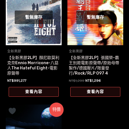
暫無庫存
暫無庫存
全新黑膠
全新黑膠
【全新黑膠2LP】顏尼歐莫利
【全新黑膠2LP】張國榮-霸
克奈Ennio Morricone-八惡
王別姬電影原聲帶/原始母帶
人The Hateful Eight-電影
製作/德國壓片/限量發
原聲帶
行/Rock/RLP 097 4
原
目
NT$
991,277
NT$
1,299
NT$
1,296
始
前
價
價
查看內容
查看內容
格：
格：
NT$1,299。
NT$1,296。
特價