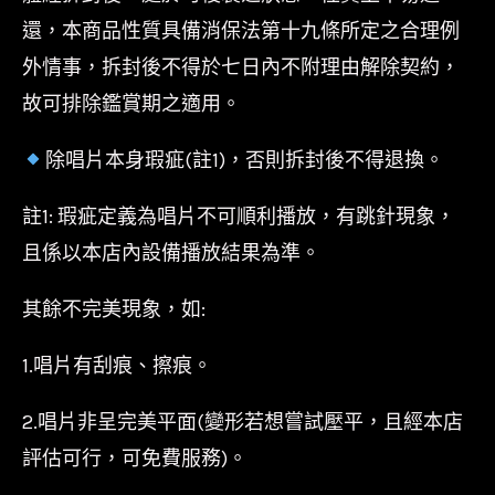
強
還，本商品性質具備消保法第十九條所定之合理例
打
外情事，拆封後不得於七日內不附理由解除契約，
單
故可排除鑑賞期之適用。
曲
Bad
除唱片本身瑕疵(註1)，否則拆封後不得退換。
Habit/
葛
註1: 瑕疵定義為唱片不可順利播放，有跳針現象，
萊
且係以本店內設備播放結果為準。
美
其餘不完美現象，如:
數
量
1.唱片有刮痕、擦痕。
2.唱片非呈完美平面(變形若想嘗試壓平，且經本店
評估可行，可免費服務)。