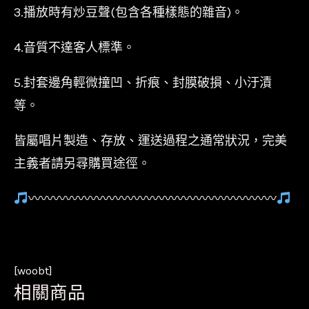
3.播放時有炒豆聲(包含各種樣態的雜音)。
4.音質不達客人標準。
5.封套邊角輕微撞凹、折痕、封膜破損、小汙漬
等。
皆屬唱片製造、存放、運送過程之通常狀況，完美
主義者請另尋購買途徑。
〰〰〰〰〰〰〰〰〰〰〰〰〰〰〰〰〰〰〰〰
[woobt]
相關商品