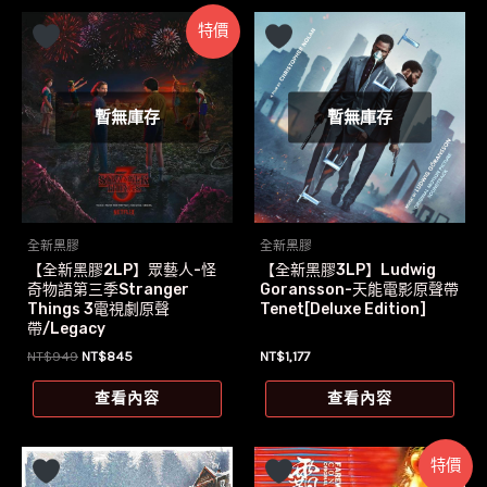
特價
暫無庫存
暫無庫存
全新黑膠
全新黑膠
【全新黑膠2LP】眾藝人-怪
【全新黑膠3LP】Ludwig
奇物語第三季Stranger
Goransson-天能電影原聲帶
Things 3電視劇原聲
Tenet[Deluxe Edition]
帶/Legacy
原
目
NT$
949
NT$
845
NT$
1,177
始
前
價
價
查看內容
查看內容
格：
格：
NT$949。
NT$845。
特價