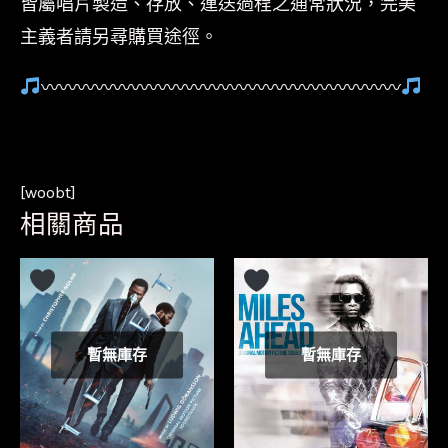
皆屬唱片製造、存放、運送過程之通常狀況，完美
主義者請另尋購買途徑。
〰〰〰〰〰〰〰〰〰〰〰〰〰〰〰〰〰〰〰〰
[woobt]
相關商品
暫無庫存
暫無庫存