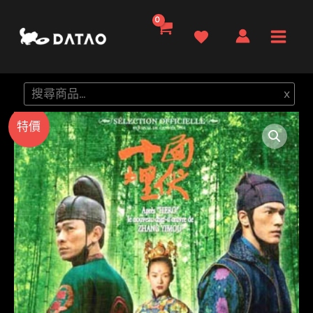
跳
至
Main
主
要
Men
搜
x
內
尋
容
特價