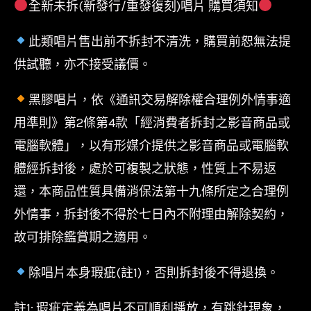
全新未拆(新發行/重發復刻)唱片 購買須知
此類唱片售出前不拆封不清洗，購買前恕無法提
供試聽，亦不接受議價。
黑膠唱片，依《通訊交易解除權合理例外情事適
用準則》第2條第4款「經消費者拆封之影音商品或
電腦軟體」，以有形媒介提供之影音商品或電腦軟
體經拆封後，處於可複製之狀態，性質上不易返
還，本商品性質具備消保法第十九條所定之合理例
外情事，拆封後不得於七日內不附理由解除契約，
故可排除鑑賞期之適用。
除唱片本身瑕疵(註1)，否則拆封後不得退換。
註1: 瑕疵定義為唱片不可順利播放，有跳針現象，