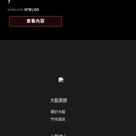
7
原
目
NT$
1,279
NT$
1,135
始
前
價
價
查看內容
格：
格：
NT$1,279。
NT$1,135。
大韜黑膠
關於大韜
門市資訊