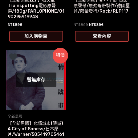
【全新黑膠2LP】猜火車
【全新黑膠】新不了情-電影
Trainspotting電影原聲
原聲帶/原始母帶製作/德國壓
帶/180g/PARLOPHONE/01
片/限量發行/Rock/RLP117
90295919948
原
目
NT$
896
NT$
899
NT$
896
始
前
價
價
加入購物車
查看內容
格：
格：
NT$899。
NT$896。
特價
暫無庫存
全新黑膠
【全新黑膠】悲情城市(限量)
A City of Saness/日本壓
片/Warner/505419705461