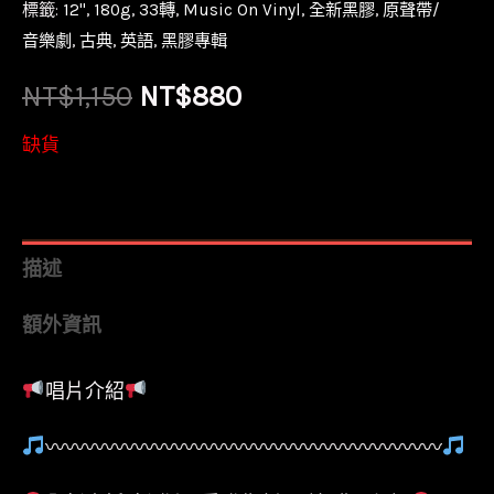
標籤:
12''
,
180g
,
33轉
,
Music On Vinyl
,
全新黑膠
,
原聲帶/
音樂劇
,
古典
,
英語
,
黑膠專輯
原
目
NT$
1,150
NT$
880
始
前
缺貨
價
價
格：
格：
描述
NT$1,150。
NT$880。
額外資訊
唱片介紹
〰〰〰〰〰〰〰〰〰〰〰〰〰〰〰〰〰〰〰〰