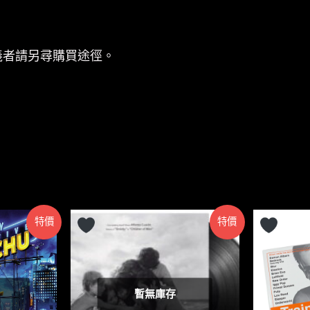
義者請另尋購買途徑。
特價
特價
暫無庫存