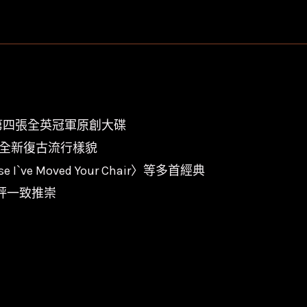
猴
Arctic
Monkeys
-
好
戲
11年第四張全英冠軍原創大碟
在
作，展現全新復古流行樣貌
後
se I`ve Moved Your Chair〉等多首經典
頭
業樂評一致推崇
Suck
It
and
See/WIGLP258
數
量