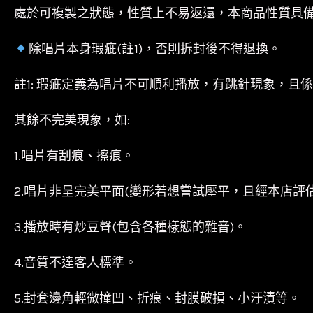
處於可複製之狀態，性質上不易返還，本商品性質具
除唱片本身瑕疵(註1)，否則拆封後不得退換。
註1: 瑕疵定義為唱片不可順利播放，有跳針現象，且
其餘不完美現象，如:
1.唱片有刮痕、擦痕。
2.唱片非呈完美平面(變形若想嘗試壓平，且經本店評
3.播放時有炒豆聲(包含各種樣態的雜音)。
4.音質不達客人標準。
5.封套邊角輕微撞凹、折痕、封膜破損、小汙漬等。