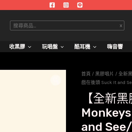
搜
x
尋
收黑膠
玩唱盤
酷耳機
嗨音響
首頁
/
黑膠唱片
/
全新
戲在後頭 Suck It and Se
【全新黑膠
Monkeys
and See