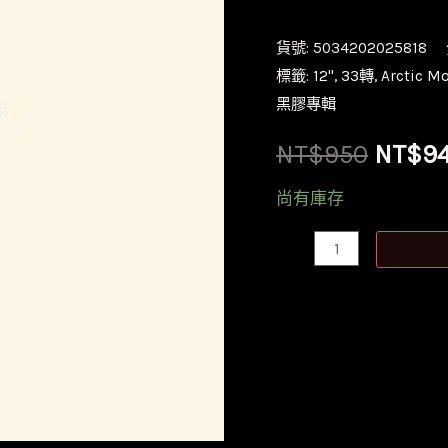
貨號:
5034202025818
標籤:
12''
,
33轉
,
Arctic 
黑膠專輯
原
NT$
950
NT$
9
始
尚有庫存
價
【全
新
格：
黑
NT$9
膠】
北
極
潑