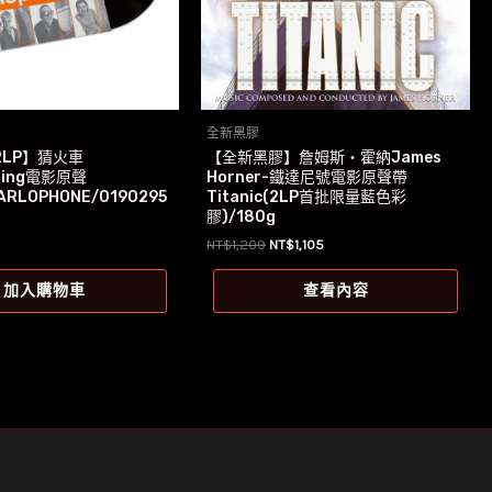
全新黑膠
LP】猜火車
【全新黑膠】詹姆斯‧霍納James
tting電影原聲
Horner-鐵達尼號電影原聲帶
ARLOPHONE/0190295
Titanic(2LP首批限量藍色彩
膠)/180g
原
目
NT$
1,209
NT$
1,105
始
前
價
價
加入購物車
查看內容
格：
格：
NT$1,209。
NT$1,105。