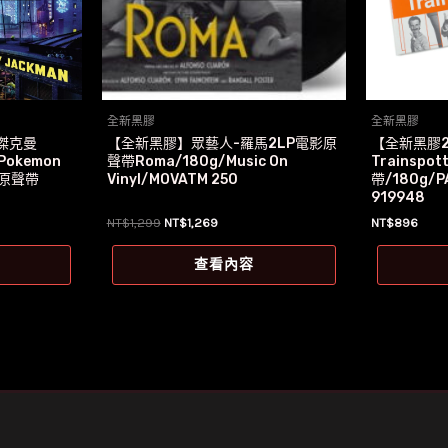
全新黑膠
全新黑膠
傑克曼
【全新黑膠】眾藝人-羅馬2LP電影原
【全新黑膠2
okemon
聲帶Roma/180g/Music On
Trainspo
電影原聲帶
Vinyl/MOVATM 250
帶/180g/P
919948
原
目
NT$
1,299
NT$
1,269
NT$
896
始
前
價
價
查看內容
格：
格：
9。
NT$1,299。
NT$1,269。