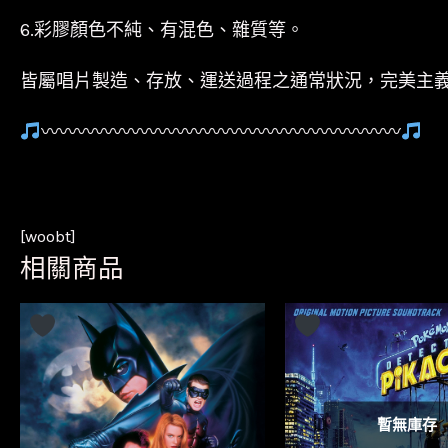
6.彩膠顏色不純、有混色、雜質等。
皆屬唱片製造、存放、運送過程之通常狀況，完美主
〰〰〰〰〰〰〰〰〰〰〰〰〰〰〰〰〰〰〰〰
[woobt]
相關商品
暫無庫存