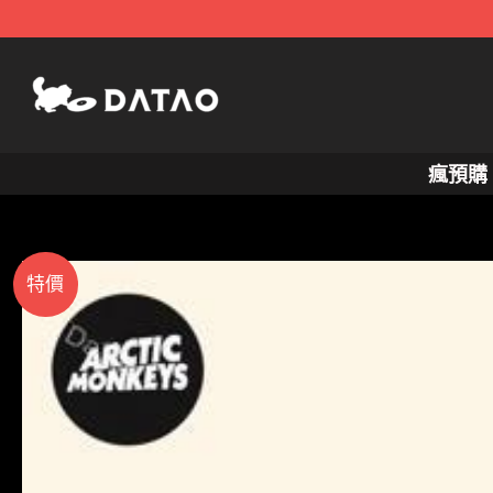
跳
至
主
要
內
瘋預購
容
特價