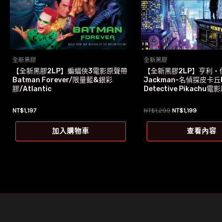
全新黑膠
全新黑膠
【全新黑膠2LP】蝙蝠俠3電影原聲帶
【全新黑膠2LP】亨利‧
Batman Forever/限量藍&銀彩
Jackman-名偵探皮卡丘P
膠/Atlantic
Detective Pikachu
原
目
NT$
1,197
NT$
1,299
NT$
1,199
始
前
價
價
加入購物車
查看內容
格：
格：
NT$1,299。
NT$1,19