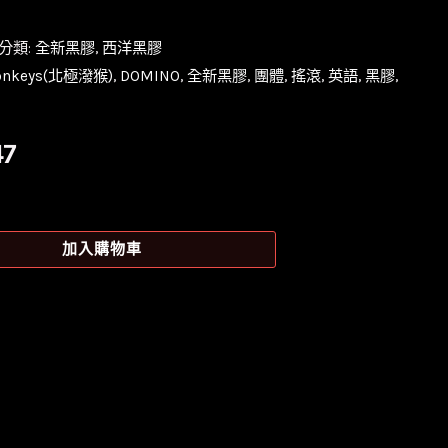
分類:
全新黑膠
,
西洋黑膠
Monkeys(北極潑猴)
,
DOMINO
,
全新黑膠
,
團體
,
搖滾
,
英語
,
黑膠
,
目
47
前
價
加入購物車
格：
50。
NT$947。