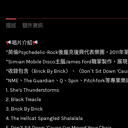
描述
額外資訊
唱片介紹
*英倫Psychedelic-Rock後龐克復興代表樂團，20
*Simian Mobile Disco主腦James Ford職掌製
*收錄包含〈Brick By Brick〉、〈Don`t Sit Down ‘Cau
*NME、The Guardian、Q、Spin、Pitchfork等專
1. She’s Thunderstorms
2. Black Treacle
3. Brick By Brick
4. The Hellcat Spangled Shalalala
5. Don’t Sit Down ‘Cause I’ve Moved Your Chair