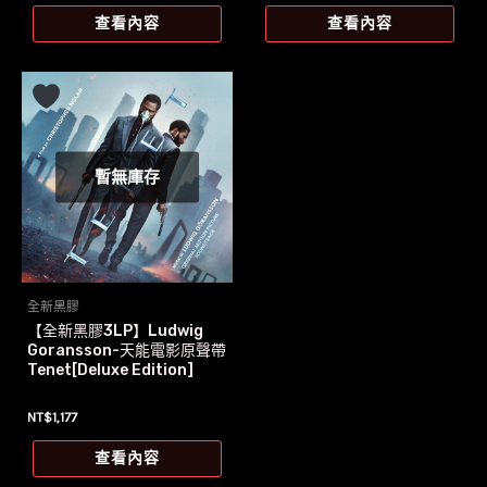
價
價
價
價
查看內容
查看內容
格：
格：
格：
格：
NT$1,209。
NT$1,105。
NT$1,159。
NT$1,028。
暫無庫存
全新黑膠
【全新黑膠3LP】Ludwig
Goransson-天能電影原聲帶
Tenet[Deluxe Edition]
NT$
1,177
查看內容