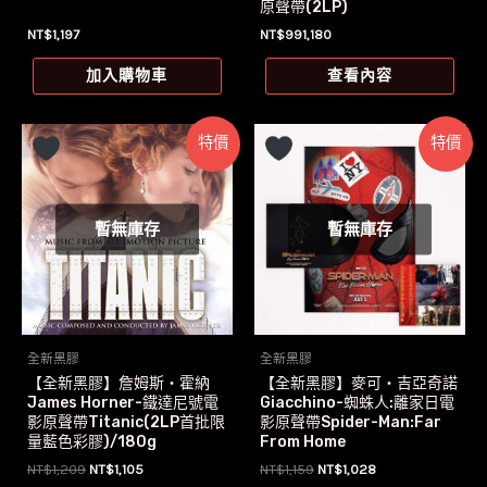
原聲帶(2LP)
NT$
1,197
NT$
991,180
加入購物車
查看內容
特價
特價
暫無庫存
暫無庫存
全新黑膠
全新黑膠
【全新黑膠】詹姆斯‧霍納
【全新黑膠】麥可‧吉亞奇諾
James Horner-鐵達尼號電
Giacchino-蜘蛛人:離家日電
影原聲帶Titanic(2LP首批限
影原聲帶Spider-Man:Far
量藍色彩膠)/180g
From Home
原
目
原
目
NT$
1,209
NT$
1,105
NT$
1,159
NT$
1,028
始
前
始
前