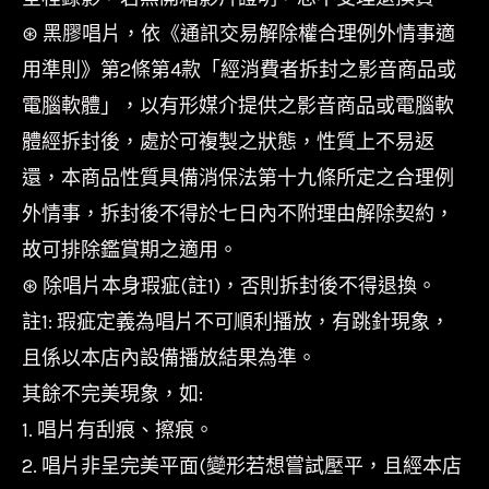
⊛ 黑膠唱片，依《通訊交易解除權合理例外情事適
用準則》第2條第4款「經消費者拆封之影音商品或
電腦軟體」，以有形媒介提供之影音商品或電腦軟
體經拆封後，處於可複製之狀態，性質上不易返
還，本商品性質具備消保法第十九條所定之合理例
外情事，拆封後不得於七日內不附理由解除契約，
故可排除鑑賞期之適用。
⊛ 除唱片本身瑕疵(註1)，否則拆封後不得退換。
註1: 瑕疵定義為唱片不可順利播放，有跳針現象，
且係以本店內設備播放結果為準。
其餘不完美現象，如:
1. 唱片有刮痕、擦痕。
2. 唱片非呈完美平面(變形若想嘗試壓平，且經本店