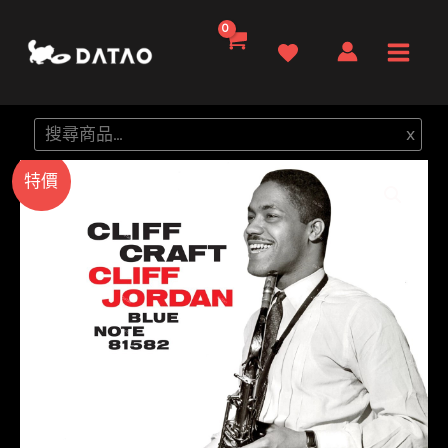
跳
至
Main
主
要
Men
搜
x
內
尋
容
特價