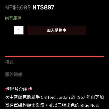
原
目
NT$
1,095
NT$
897
始
前
尚有庫存
價
價
【全
加入購物車
新
格：
格：
黑
NT$1,095。
NT$897。
膠】
克
描述
里
額外資訊
佛
喬
唱片介紹
丹
次中音薩克斯風手 Clifford Jordan 於 1957 年自芝加
Cliff
Jordan
哥進軍紐約爵士樂壇，並以三張出色的 Blue Note