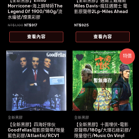
【全新黑膠】Ennio
【全新黑膠】邁爾士戴維斯
Morricone-海上鋼琴師The
Miles Davis-瘋狂邁爾士 電
Legend Of 1900/180g/流
影原聲帶2Lp-Miles Ahead
水編號/煙熏彩膠
原
目
NT$
1,100
NT$
917
NT$
925
始
前
價
價
查看內容
查看內容
格：
格：
NT$1,100。
NT$917。
特價
暫無庫存
全新黑膠
全新黑膠
【全新黑膠】四海好傢伙
【全新黑膠】十面埋伏-電影
Goodfellas電影原聲帶/限量
原聲帶/180g/大理石綠彩膠/
藍色彩膠/Atlantic/RCV1
限量發行/Music On Vinyl