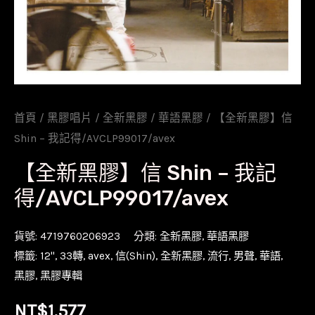
首頁
/
黑膠唱片
/
全新黑膠
/
華語黑膠
/ 【全新黑膠】信
Shin – 我記得/AVCLP99017/avex
【全新黑膠】信 Shin – 我記
得/AVCLP99017/avex
貨號:
4719760206923
分類:
全新黑膠
,
華語黑膠
標籤:
12''
,
33轉
,
avex
,
信(Shin)
,
全新黑膠
,
流行
,
男聲
,
華語
,
黑膠
,
黑膠專輯
NT$
1,577