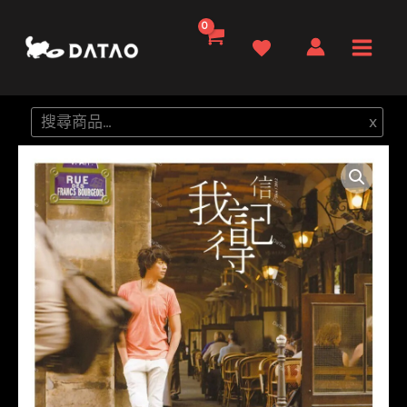
跳
至
Main
主
要
Men
搜
x
內
尋
容