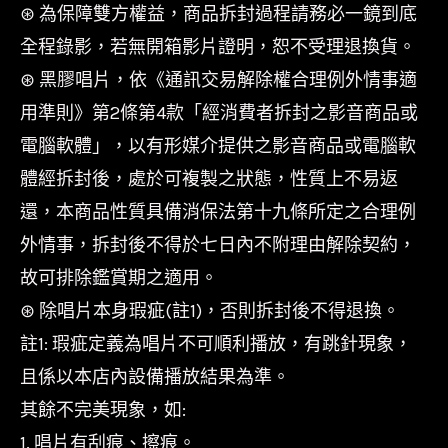
⊛ 為保障雙方權益，商品拆封過程請務必一鏡到底
全程錄影，若無開箱影片證明，恕不受理退換貨。
⊛ 黑膠唱片，依《通訊交易解除權合理例外情事適
用準則》第2條第4款「經消費者拆封之影音商品或
電腦軟體」，以有形媒介提供之影音商品或電腦軟
體經拆封後，處於可複製之狀態，性質上不易返
還，本商品性質具備消保法第十九條所定之合理例
外情事，拆封後不得於七日內不附理由解除契約，
故可排除鑑賞期之適用。
⊛ 除唱片本身瑕疵(註1)，否則拆封後不得退換。
註1: 瑕疵定義為唱片不可順利播放，有跳針現象，
且係以本店內設備播放結果為準。
其餘不完美現象，如:
1. 唱片有刮痕、擦痕。