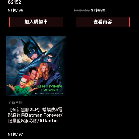
82152
原
目
NT$
1,198
NT$
1,150
NT$
880
始
前
價
價
加入購物車
查看內容
格：
格：
NT$1,150。
NT$880。
全新黑膠
【全新黑膠2LP】蝙蝠俠3電
影原聲帶Batman Forever/
限量藍&銀彩膠/Atlantic
NT$
1,197