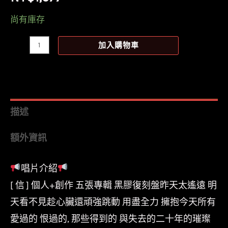
尚有庫存
【全
加入購物車
新
黑
膠】
信
描述
Shin
額外資訊
-
我
唱片介紹
記
[ 信 ] 個人+創作 五張專輯 黑膠復刻盤昨天太遙遠 明
得/AVCLP99017/avex
數
天看不見趁心臟還頑強跳動 用盡全力 擁抱今天所有
量
愛過的 恨過的, 那些得到的 與失去的二十年的璀璨