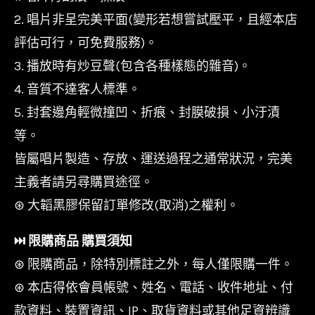
2. 唱片非呈完美平面(變形若想嘗試壓平，且經本店
評估可行，可免費服務)。
3. 播放時有炒豆聲(包含各種樣態的雜音)。
4. 音質不達客人標準。
5. 封套邊角輕微撞凹、折痕、封膜破損、小汙漬
等。
皆屬唱片製造、存放、運送過程之通常狀況，完美
主義者請另尋購買途徑。
⊛ 大韜黑膠保留訂單修改(取消)之權利。
⏭︎ 限購商品 購買須知
⊛ 限購商品，除特別標註之外，每人僅限購一件。
⊛ 本店得依會員帳號、姓名、電話、收件地址、付
款資料、裝置資訊、IP、取貨資料或其他足資辨識