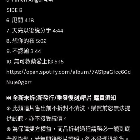
SIDE B
6. 甩開 4:18
7. 天亮以後説分手 4:44
8. 想你的夜 5:02
9. 不認輸 3:44
10. 無可救藥愛上你 5:15
https://open.spotify.com/album/7AS1paGfcc6Gd
Nuje0gbrr
⏭︎ 全新未拆(新發行/重發復刻)唱片 購買須知
⊛ 此類唱片售出前不拆封不清洗，購買前恕無法提
供試聽，亦不接受議價。
⊛ 為保障雙方權益，商品拆封過程請務必一鏡到底
全程錄影，若無開箱影片證明，恕不受理退換貨。