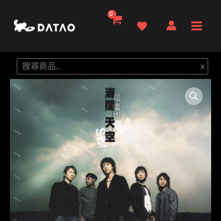
跳
至
Main
主
要
Men
搜
x
內
尋
容