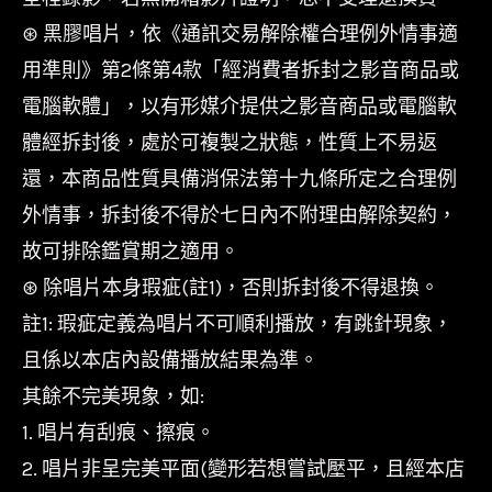
⊛ 黑膠唱片，依《通訊交易解除權合理例外情事適
用準則》第2條第4款「經消費者拆封之影音商品或
電腦軟體」，以有形媒介提供之影音商品或電腦軟
體經拆封後，處於可複製之狀態，性質上不易返
還，本商品性質具備消保法第十九條所定之合理例
外情事，拆封後不得於七日內不附理由解除契約，
故可排除鑑賞期之適用。
⊛ 除唱片本身瑕疵(註1)，否則拆封後不得退換。
註1: 瑕疵定義為唱片不可順利播放，有跳針現象，
且係以本店內設備播放結果為準。
其餘不完美現象，如:
1. 唱片有刮痕、擦痕。
2. 唱片非呈完美平面(變形若想嘗試壓平，且經本店