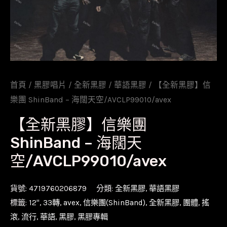
首頁
/
黑膠唱片
/
全新黑膠
/
華語黑膠
/ 【全新黑膠】信
樂團 ShinBand – 海闊天空/AVCLP99010/avex
【全新黑膠】信樂團
ShinBand – 海闊天
空/AVCLP99010/avex
貨號:
4719760206879
分類:
全新黑膠
,
華語黑膠
標籤:
12''
,
33轉
,
avex
,
信樂團(ShinBand)
,
全新黑膠
,
團體
,
搖
滾
,
流行
,
華語
,
黑膠
,
黑膠專輯