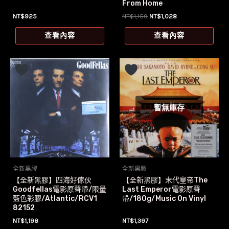
From Home
原
目
NT$
925
NT$
1,159
NT$
1,028
始
前
價
價
查看內容
查看內容
格：
格：
NT$1,159。
NT$1,028。
暫無庫存
全新黑膠
全新黑膠
【全新黑膠】四海好傢伙
【全新黑膠】末代皇帝The
Goodfellas電影原聲帶/限量
Last Emperor電影原聲
藍色彩膠/Atlantic/RCV1
帶/180g/Music On Vinyl
82152
NT$
1,198
NT$
1,397