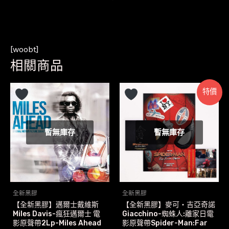
[woobt]
相關商品
特價
暫無庫存
暫無庫存
全新黑膠
全新黑膠
【全新黑膠】邁爾士戴維斯
【全新黑膠】麥可‧吉亞奇諾
Miles Davis-瘋狂邁爾士 電
Giacchino-蜘蛛人:離家日電
影原聲帶2Lp-Miles Ahead
影原聲帶Spider-Man:Far