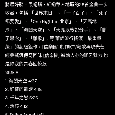
天
將最好聽、最暢銷、紅遍華人地區的29首金曲一次
空/AVCLP99010/avex
收藏，包括 「世界末日」、「一了百了」、「死了
數
都要愛」、「One Night in 北京」、「天高地
量
厚」、「海闊天空」、「天亮以後說分手」、「斷
了思念」、「離歌」…等 華語流行搖滾「最重量
級」的超級鉅作，[信樂團] 創作KTV飆歌再現光芒
經典搖滾傳奇回味 [信樂團] 撼動人心的嘶吼魅力 也
是你我的青春回憶殺
SIDE A
1. 海闊天空 4:37
2. 好樣的離歌 4:18
3. 千年之戀 5:26
4. 活該 4:12
5. Fallen Angel 4:41