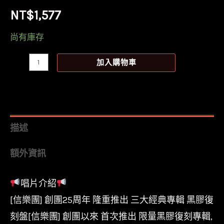
NT$
1,577
尚有庫存
【全
加入購物車
新
黑
膠】
信
描述
樂
額外資訊
團
ShinBand
唱片介紹
-
[信樂團] 創團25周年 隆重推出 三大經典專輯 黑膠復
海
闊
刻盤[信樂團] 創團以來 首次推出 限量黑膠復刻專輯,