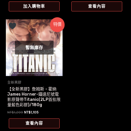
加入購物車
查看內容
特價
暫無庫存
全新黑膠
【全新黑膠】詹姆斯‧霍納
James Horner-鐵達尼號電
影原聲帶Titanic(2LP首批限
量藍色彩膠)/180g
原
目
NT$
1,209
NT$
1,105
始
前
價
價
查看內容
格：
格：
NT$1,209。
NT$1,105。