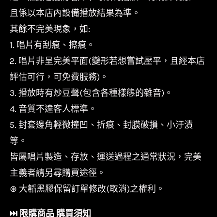
且係以本店內設備播放結果為準。
其餘不完美現象，如:
1. 唱片有刮痕、擦痕。
2. 唱片非呈完美平面(變形若想嘗試壓平，且經本店
評估可行，可免費服務)。
3. 播放時有炒豆聲(包含各種樣態的雜音)。
4. 音質不達客人標準。
5. 封套邊角輕微撞凹、折痕、封膜破損、小汙漬
等。
皆屬唱片製造、存放、運送過程之通常狀況，完美
主義者請另尋購買途徑。
⊛ 大韜黑膠保留訂單修改(取消)之權利。
⏭︎ 限購商品 購買須知