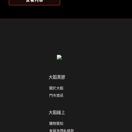
查看內容
格：
格：
NT$1,100。
NT$917。
大韜黑膠
關於大韜
門市資訊
大韜線上
購物需知
會員及隱私條款