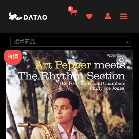
跳
至
Main
主
要
Men
搜
x
內
尋
容
特價