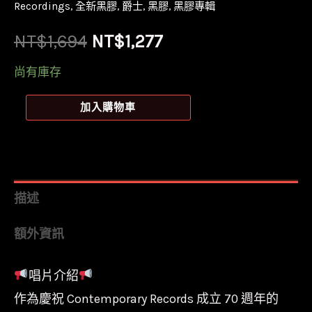
Recordings
,
全新黑膠
,
爵士
,
黑膠
,
黑膠專輯
原
目
NT$
1,694
NT$
1,277
始
前
尚有庫存
價
價
【全
加入購物車
新
格：
格：
黑
NT$1,694。
NT$1,277。
膠】
亞
描述
特
額外資訊
派
伯
唱片介紹
-
作為慶祝 Contemporary Records 成立 70 週年的
遇