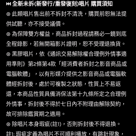
⏭︎ 全新未拆(新發行/重發復刻)唱片 購買須知
⊛ 此類唱片售出前不拆封不清洗，購買前恕無法提
供試聽，亦不接受議價。
⊛ 為保障雙方權益，商品拆封過程請務必一鏡到底
全程錄影，若無開箱影片證明，恕不受理退換貨。
⊛ 黑膠唱片，依《通訊交易解除權合理例外情事適
用準則》第2條第4款「經消費者拆封之影音商品或
電腦軟體」，以有形媒介提供之影音商品或電腦軟
體經拆封後，處於可複製之狀態，性質上不易返
還，本商品性質具備消保法第十九條所定之合理例
外情事，拆封後不得於七日內不附理由解除契約，
故可排除鑑賞期之適用。
⊛ 除唱片本身瑕疵(註1)，否則拆封後不得退換。
註1: 瑕疵定義為唱片不可順利播放，有跳針現象，