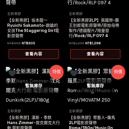
全新黑膠
全新黑膠
【全新黑膠】坂本龍一
【全新黑膠2LP】張國榮-霸
Ryuichi Sakamoto-踉蹌的
王別姬電影原聲帶/原始母帶
女孩The Staggering Girl電
製作/德國壓片/限量發
影原聲帶
行/Rock/RLP 097 4
原
目
原
目
NT$
999
NT$
905
NT$
1,299
NT$
1,296
始
前
始
前
價
價
價
價
查看內容
查看內容
格：
格：
格：
格：
NT$999。
NT$905。
NT$1,299。
NT$1,296。
特價
特價
暫無庫存
暫無庫存
全新黑膠
全新黑膠
【全新黑膠】漢斯‧季默
【全新黑膠】眾藝人-羅馬
Hans Zimmer-敦克爾克大行
2LP電影原聲帶
動 電影原聲帶
Roma/180g/Music On