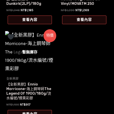
Dunkirk(2LP)/180g
Vinyl/MOVATM 250
原
目
原
目
NT$
1,346
NT$
1,185
NT$
1,299
NT$
1,269
始
前
始
前
價
價
價
價
查看內容
查看內容
格：
格：
格：
格：
NT$1,346。
NT$1,185。
NT$1,299。
NT$1,269。
特價
暫無庫存
全新黑膠
【全新黑膠】Ennio
Morricone-海上鋼琴師The
Legend Of 1900/180g/流
水編號/煙熏彩膠
原
目
NT$
1,100
NT$
917
始
前
價
價