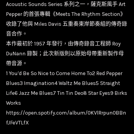
上
Acoustic Sounds Series 系列之一，薩克斯風手 Art
節
Pepper 的首張專輯《Meets The Rhythm Section》
奏
收錄了他與 Miles Davis 五重奏東岸節奏組的傳奇錄
組
音合作。
Art
本作最初於 1957 年發行，由傳奇錄音工程師 Roy
Pepper
DuNann 錄製；此次新版則以原始母帶重新製作母
Meets
帶音源。
The
1 You’d Be So Nice to Come Home To2 Red Pepper
Rhythm
Blues3 Imagination4 Waltz Me Blues5 Straight
Section
Life6 Jazz Me Blues7 Tin Tin Deo8 Star Eyes9 Birks
數
Works
量
https://open.spotify.com/album/0KVlRrpun0BBn
fJFeVTLfX