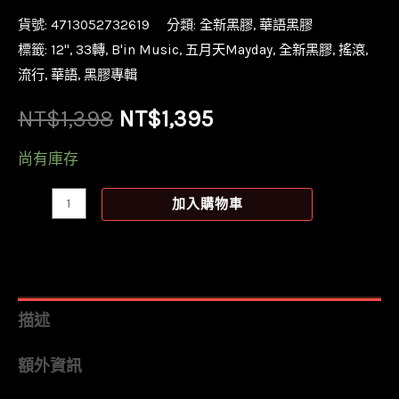
貨號:
4713052732619
分類:
全新黑膠
,
華語黑膠
標籤:
12''
,
33轉
,
B'in Music
,
五月天Mayday
,
全新黑膠
,
搖滾
,
流行
,
華語
,
黑膠專輯
原
目
NT$
1,398
NT$
1,395
始
前
尚有庫存
價
價
【全
加入購物車
新
格：
格：
黑
NT$1,398。
NT$1,395。
膠】
五
描述
月
額外資訊
天
MAYDAY-