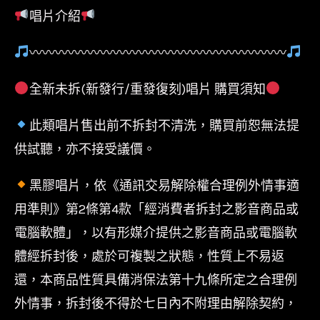
唱片介紹
後
青
〰〰〰〰〰〰〰〰〰〰〰〰〰〰〰〰〰〰〰〰
春
期
全新未拆(新發行/重發復刻)唱片 購買須知
的
此類唱片售出前不拆封不清洗，購買前恕無法提
詩/
供試聽，亦不接受議價。
德
國
黑膠唱片，依《通訊交易解除權合理例外情事適
Optimal
用準則》第2條第4款「經消費者拆封之影音商品或
Media
電腦軟體」，以有形媒介提供之影音商品或電腦軟
壓
體經拆封後，處於可複製之狀態，性質上不易返
製/
還，本商品性質具備消保法第十九條所定之合理例
限
外情事，拆封後不得於七日內不附理由解除契約，
量