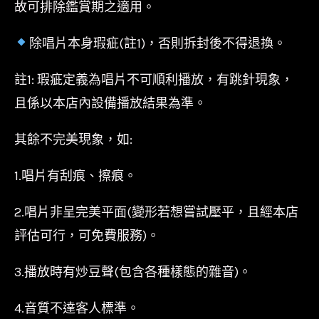
故可排除鑑賞期之適用。
典
藏/
除唱片本身瑕疵(註1)，否則拆封後不得退換。
相
信
註1: 瑕疵定義為唱片不可順利播放，有跳針現象，
音
且係以本店內設備播放結果為準。
樂/BL
其餘不完美現象，如:
0002
數
1.唱片有刮痕、擦痕。
量
2.唱片非呈完美平面(變形若想嘗試壓平，且經本店
評估可行，可免費服務)。
3.播放時有炒豆聲(包含各種樣態的雜音)。
4.音質不達客人標準。