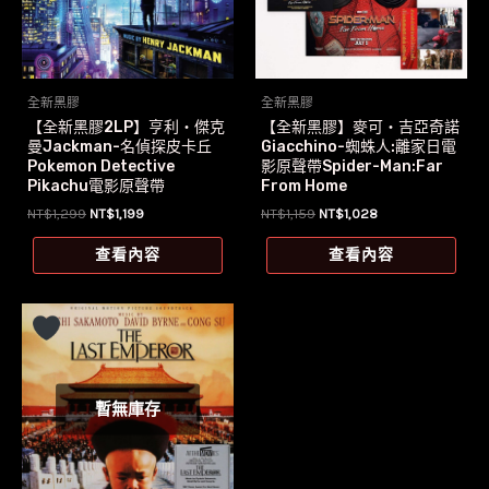
全新黑膠
全新黑膠
【全新黑膠2LP】亨利‧傑克
【全新黑膠】麥可‧吉亞奇諾
曼Jackman-名偵探皮卡丘
Giacchino-蜘蛛人:離家日電
Pokemon Detective
影原聲帶Spider-Man:Far
Pikachu電影原聲帶
From Home
原
目
原
目
NT$
1,299
NT$
1,199
NT$
1,159
NT$
1,028
始
前
始
前
價
價
價
價
查看內容
查看內容
格：
格：
格：
格：
NT$1,299。
NT$1,199。
NT$1,159。
NT$1,028。
暫無庫存