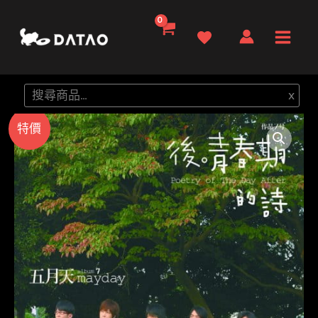
跳
至
Main
主
要
Men
搜
x
內
尋
容
特價