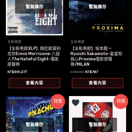
暫無庫存
暫無庫存
全新黑膠
全新黑膠
【全新黑膠2LP】顏尼歐莫利
【全新黑膠】坂本龍一
克奈Ennio Morricone-八惡
Ryuichi Sakamoto-星星知
人The Hateful Eight-電影
我心Proxima電影原聲
原聲帶
帶/MILAN
原
目
NT$
991,277
NT$
889
NT$
787
始
前
價
價
查看內容
查看內容
格：
格：
NT$889。
NT$787。
特價
特價
暫無庫存
暫無庫存