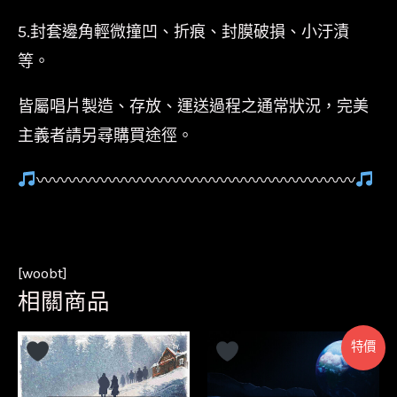
5.封套邊角輕微撞凹、折痕、封膜破損、小汙漬
等。
皆屬唱片製造、存放、運送過程之通常狀況，完美
主義者請另尋購買途徑。
〰〰〰〰〰〰〰〰〰〰〰〰〰〰〰〰〰〰〰〰
[woobt]
相關商品
特價