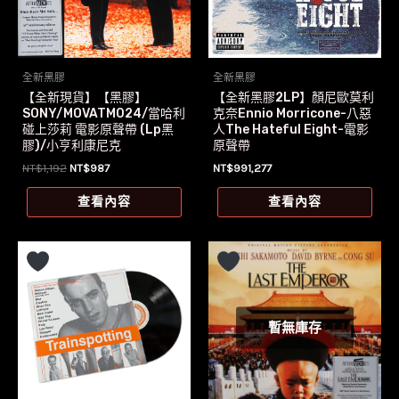
全新黑膠
全新黑膠
【全新現貨】【黑膠】
【全新黑膠2LP】顏尼歐莫利
SONY/MOVATM024/當哈利
克奈Ennio Morricone-八惡
碰上莎莉 電影原聲帶 (Lp黑
人The Hateful Eight-電影
膠)/小亨利康尼克
原聲帶
原
目
NT$
1,192
NT$
987
NT$
991,277
始
前
價
價
查看內容
查看內容
格：
格：
NT$1,192。
NT$987。
暫無庫存