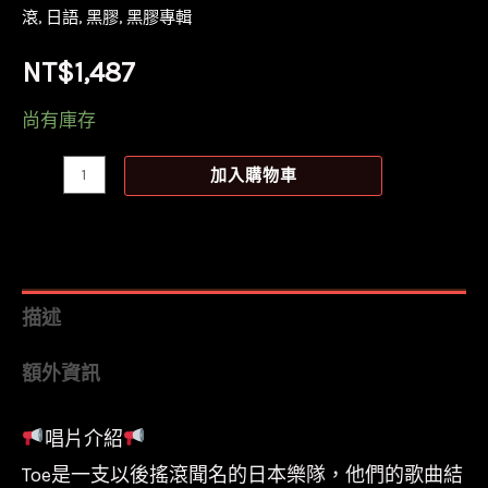
滾
,
日語
,
黑膠
,
黑膠專輯
NT$
1,487
尚有庫存
【全
加入購物車
新
黃
彩
膠】
描述
Toe
額外資訊
-
For
唱片介紹
Long
Toe是一支以後搖滾聞名的日本樂隊，他們的歌曲結
Tomorrow/LPTSRC0862/Topshelf