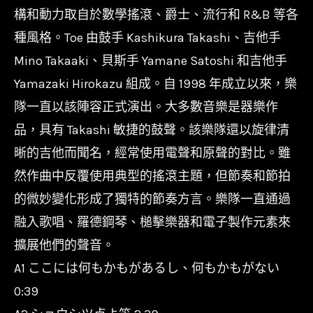
Record
構和動力取自於數學搖滾、爵士、流行和 R&B 等各
數
種風格。Toe 由鼓手 Kashikura Takashi、吉他手
量
Mino Takaaki、貝斯手 Yamane Satoshi 和吉他手
Yamazaki Hirokazu 組成。自 1998 年成立以來，樂
隊一直以該陣容正式演出。大多數音樂是器樂作
品，具有 Takashi 敏捷的鼓聲。該樂隊還以旋律清
晰的吉他而聞名，經常使用電聲和原聲的對比。雖
然作曲中反覆使用典型的搖滾主題，但節奏和節拍
的微妙變化形成了獨特的節奏方言。樂隊一直通過
融入歌唱、羅德鋼琴、槌擊樂器和電子製作元素來
擴展他們的聲音。
A1 ここには何もかもがあるし、何もかもがない
0:39