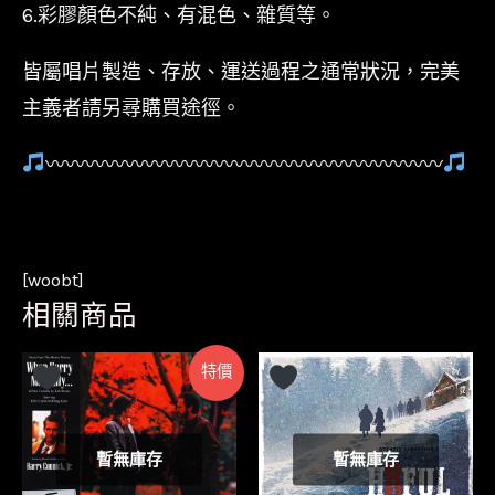
6.彩膠顏色不純、有混色、雜質等。
皆屬唱片製造、存放、運送過程之通常狀況，完美
主義者請另尋購買途徑。
〰〰〰〰〰〰〰〰〰〰〰〰〰〰〰〰〰〰〰〰
[woobt]
相關商品
特價
暫無庫存
暫無庫存