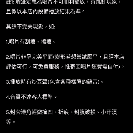
註1: 瑕疵定義為唱片不可順利播放，有跳針現象，
且係以本店內設備播放結果為準。
其餘不完美現象，如:
1.唱片有刮痕、擦痕。
2.唱片非呈完美平面(變形若想嘗試壓平，且經本店
評估可行，可免費服務，惟寄回唱片運費需自付)。
3.播放時有炒豆聲(包含各種樣態的雜音)。
4.音質不達客人標準。
5.封套邊角輕微撞凹、折痕、封膜破損、小汙漬
等。