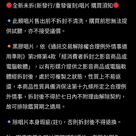
全新未拆(新發行/重發復刻)唱片 購買須知
此類唱片售出前不拆封不清洗，購買前恕無法提
供試聽，亦不接受議價。
黑膠唱片，依《通訊交易解除權合理例外情事適
用準則》第2條第4款「經消費者拆封之影音商品或
電腦軟體」，以有形媒介提供之影音商品或電腦軟
體經拆封後，處於可複製之狀態，性質上不易返
還，本商品性質具備消保法第十九條所定之合理例
外情事，拆封後不得於七日內不附理由解除契約，
故可排除鑑賞期之適用。
除唱片本身瑕疵(註1)，否則拆封後不得退換。