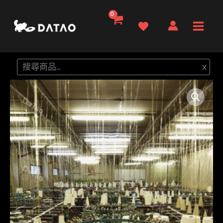
跳
至
Main
主
要
Men
搜
x
內
尋
容