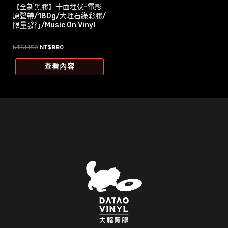
【全新黑膠】十面埋伏-電影
原聲帶/180g/大理石綠彩膠/
限量發行/Music On Vinyl
原
目
NT$
1,150
NT$
880
始
前
價
價
查看內容
格：
格：
NT$1,150。
NT$880。