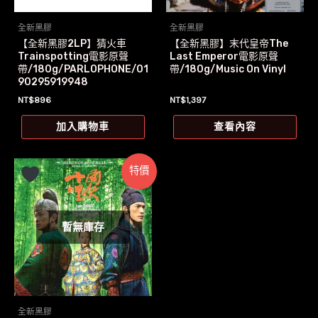
全新黑膠
全新黑膠
【全新黑膠2LP】猜火車
【全新黑膠】末代皇帝The
Trainspotting電影原聲
Last Emperor電影原聲
帶/180g/PARLOPHONE/01
帶/180g/Music On Vinyl
90295919948
NT$
896
NT$
1,397
加入購物車
查看內容
特價
暫無庫存
全新黑膠