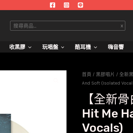
搜
x
尋
收黑膠
玩唱盤
酷耳機
嗨音響
首頁
/
黑膠唱片
/
全新
And Soft (Isolated Vocal
【全新骨白彩
Hit Me H
Vocals)