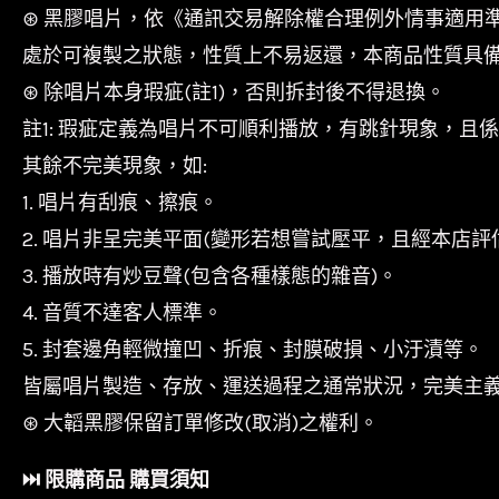
⊛ 黑膠唱片，依《通訊交易解除權合理例外情事適用
處於可複製之狀態，性質上不易返還，本商品性質具
⊛ 除唱片本身瑕疵(註1)，否則拆封後不得退換。
註1: 瑕疵定義為唱片不可順利播放，有跳針現象，且
其餘不完美現象，如:
1. 唱片有刮痕、擦痕。
2. 唱片非呈完美平面(變形若想嘗試壓平，且經本店評
3. 播放時有炒豆聲(包含各種樣態的雜音)。
4. 音質不達客人標準。
5. 封套邊角輕微撞凹、折痕、封膜破損、小汙漬等。
皆屬唱片製造、存放、運送過程之通常狀況，完美主
⊛ 大韜黑膠保留訂單修改(取消)之權利。
⏭︎ 限購商品 購買須知