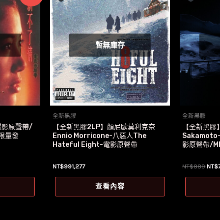
暫無庫存
全新黑膠
全新黑膠
影原聲帶/
【全新黑膠2LP】顏尼歐莫利克奈
【全新黑膠】
限量發
Ennio Morricone-八惡人The
Sakamot
Hateful Eight-電影原聲帶
影原聲帶/MI
原
NT$
991,277
NT$
889
NT$
始
價
查看內容
格：
NT$