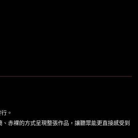
h 發行。
rdings），以更極簡、赤裸的方式呈現整張作品，讓聽眾能更直接感受到