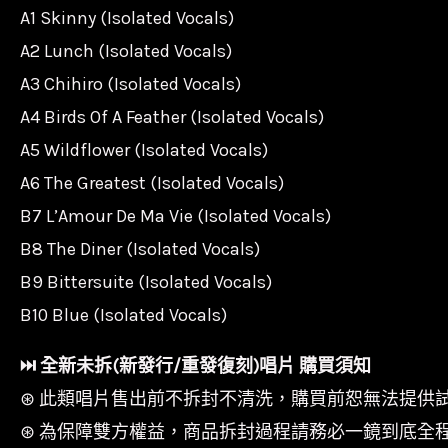
A1 Skinny (Isolated Vocals)
A2 Lunch (Isolated Vocals)
A3 Chihiro (Isolated Vocals)
A4 Birds Of A Feather (Isolated Vocals)
A5 Wildflower (Isolated Vocals)
A6 The Greatest (Isolated Vocals)
B7 L’Amour De Ma Vie (Isolated Vocals)
B8 The Diner (Isolated Vocals)
B9 Bittersuite (Isolated Vocals)
B10 Blue (Isolated Vocals)
⏭︎ 全新未拆(新發行/重發復刻)唱片 購買須知
⊛ 此類唱片售出前不拆封不清洗，購買前恕無法提供
⊛ 為保障雙方權益，商品拆封過程請務必一鏡到底全