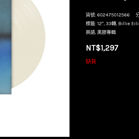
貨號:
602475012566
標籤:
12''
,
33轉
,
Billie E
英語
,
黑膠專輯
NT$
1,297
缺貨