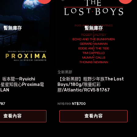
暫無庫存
暫無庫存
全新黑膠
坂本龍一Ryuichi
【全新黑膠】粗野少年族The Lost
o-星星知我心Proxima電
Boys/180g/限量紅彩
LAN
膠/Atlantic/RCV5 81767
目
原
目
787
NT$
739
NT$
700
前
始
前
價
價
價
查看內容
查看內容
格：
格：
格：
889。
NT$787。
NT$739。
NT$700。