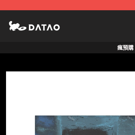
跳
至
主
要
內
瘋預購
容