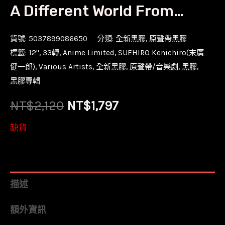
A Different World From…
貨號:
5037899086650
分類:
全新黑膠
,
原聲帶黑膠
標籤:
12''
,
33轉
,
Anime Limited
,
SUEHIRO Kenichiro(末廣
健一郎)
,
Various Artists
,
全新黑膠
,
原聲帶/音樂劇
,
黑膠
,
黑膠專輯
原
目
NT$
2,120
NT$
1,797
始
前
缺貨
價
價
格：
格：
描述
NT$2,120。
NT$1,797。
額外資訊