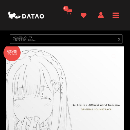
跳
至
Main
主
要
Men
搜
x
內
尋
容
特價