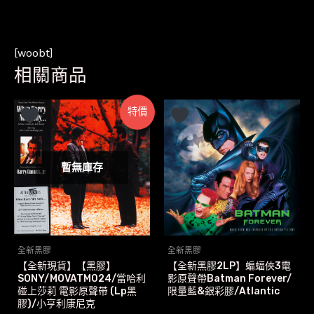
[woobt]
相關商品
特價
暫無庫存
全新黑膠
全新黑膠
【全新現貨】【黑膠】
【全新黑膠2LP】蝙蝠俠3電
SONY/MOVATM024/當哈利
影原聲帶Batman Forever/
碰上莎莉 電影原聲帶 (Lp黑
限量藍&銀彩膠/Atlantic
膠)/小亨利康尼克