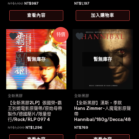
原
目
NT$
1,192
NT$
987
NT$
1,197
始
前
價
價
查看內容
加入購物車
格：
格：
NT$1,192。
NT$987。
特價
暫無庫存
暫無庫存
全新黑膠
全新黑膠
【全新黑膠2LP】張國榮-霸
【全新黑膠】漢斯‧季默
王別姬電影原聲帶/原始母帶
Hans Zimmer-人魔電影原聲
製作/德國壓片/限量發
帶
行/Rock/RLP 097 4
Hannibal/180g/Decca/48
3 2130
原
目
NT$
1,299
NT$
1,296
NT$
769
始
前
價
價