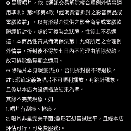
⊛ 黑膠唱片，依《通訊交易解除權合理例外情事適
用準則》第2條第4款「經消費者拆封之影音商品或
電腦軟體」，以有形媒介提供之影音商品或電腦軟
體經拆封後，處於可複製之狀態，性質上不易返
還，本商品性質具備消保法第十九條所定之合理例
外情事，拆封後不得於七日內不附理由解除契約，
故可排除鑑賞期之適用。
⊛ 除唱片本身瑕疵(註1)，否則拆封後不得退換。
註1: 瑕疵定義為唱片不可順利播放，有跳針現象，
且係以本店內設備播放結果為準。
其餘不完美現象，如:
1. 唱片有刮痕、擦痕。
2. 唱片非呈完美平面(變形若想嘗試壓平，且經本店
評估可行，可免費服務)。