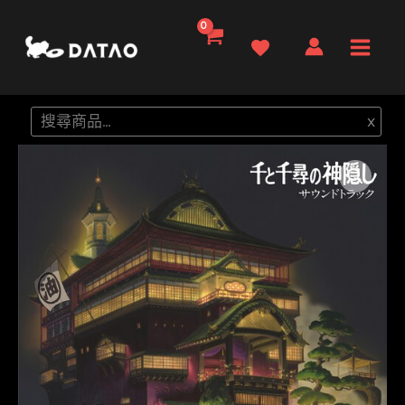
跳
至
Main
主
要
Men
搜
x
內
尋
容