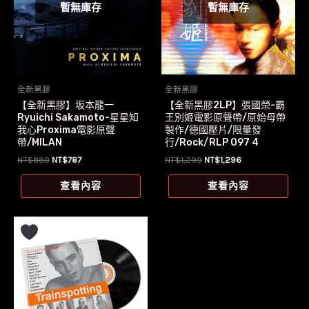
暫無庫存
暫無庫存
全新黑膠
全新黑膠
【全新黑膠】坂本龍一
【全新黑膠2LP】張國榮-霸
Ryuichi Sakamoto-星星知
王別姬電影原聲帶/原始母帶
我心Proxima電影原聲
製作/德國壓片/限量發
帶/MILAN
行/Rock/RLP 097 4
原
目
原
目
NT$
889
NT$
787
NT$
1,299
NT$
1,296
始
前
始
前
價
價
價
價
查看內容
查看內容
格：
格：
格：
格：
NT$889。
NT$787。
NT$1,299。
NT$1,296。