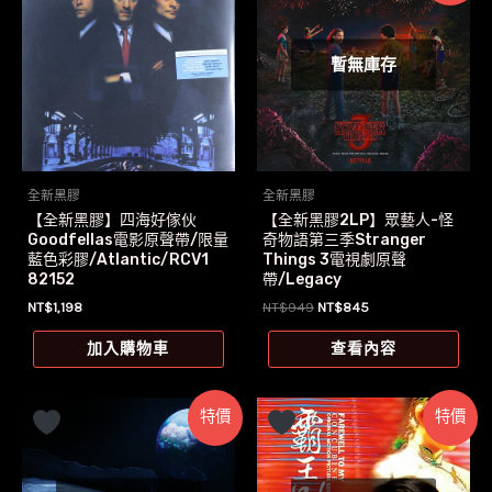
暫無庫存
全新黑膠
全新黑膠
【全新黑膠】四海好傢伙
【全新黑膠2LP】眾藝人-怪
Goodfellas電影原聲帶/限量
奇物語第三季Stranger
藍色彩膠/Atlantic/RCV1
Things 3電視劇原聲
82152
帶/Legacy
原
目
NT$
1,198
NT$
949
NT$
845
始
前
價
價
加入購物車
查看內容
格：
格：
NT$949。
NT$845。
特價
特價