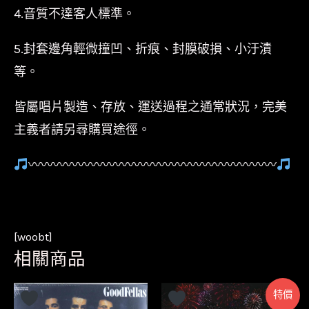
4.音質不達客人標準。
5.封套邊角輕微撞凹、折痕、封膜破損、小汙漬
等。
皆屬唱片製造、存放、運送過程之通常狀況，完美
主義者請另尋購買途徑。
〰〰〰〰〰〰〰〰〰〰〰〰〰〰〰〰〰〰〰〰
[woobt]
相關商品
特價