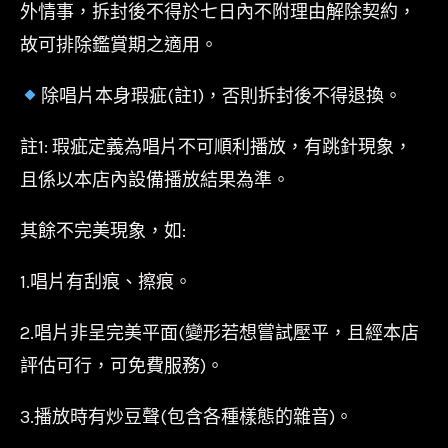
外情事，拆封後不得於七日內不附理由解除契約，
故可排除鑑賞期之適用。
除唱片本身瑕疵(註1)，否則拆封後不得退換。
註1: 瑕疵定義為唱片不可順利播放，有跳針現象，
且係以本店內設備播放結果為準。
其餘不完美現象，如:
1.唱片有刮痕、擦痕。
2.唱片非呈完美平面(變形若想嘗試壓平，且經本店
評估可行，可免費服務)。
3.播放時有炒豆聲(包含各種樣態的雜音)。