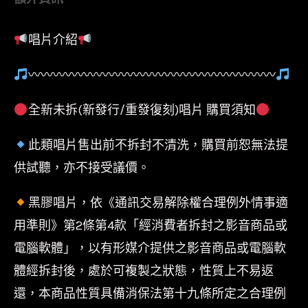
唱片介紹
〰〰〰〰〰〰〰〰〰〰〰〰〰〰〰〰〰〰〰〰
全新未拆(新發行/重發復刻)唱片 購買須知
此類唱片售出前不拆封不清洗，購買前恕無法提
供試聽，亦不接受議價。
黑膠唱片，依《通訊交易解除權合理例外情事適
用準則》第2條第4款「經消費者拆封之影音商品或
電腦軟體」，以有形媒介提供之影音商品或電腦軟
體經拆封後，處於可複製之狀態，性質上不易返
還，本商品性質具備消保法第十九條所定之合理例