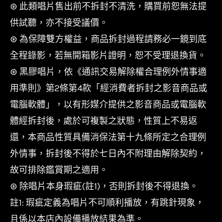
⊛ 此類唱片售出前不拆封不清洗，購買前恕無法提
供試聽，亦不接受議價。
⊛ 為保障雙方權益，商品拆封過程請務必一鏡到底
全程錄影，若無開箱影片證明，恕不受理退換貨。
⊛ 黑膠唱片，依《通訊交易解除權合理例外情事適
用準則》第2條第4款「經消費者拆封之影音商品或
電腦軟體」，以有形媒介提供之影音商品或電腦軟
體經拆封後，處於可複製之狀態，性質上不易返
還，本商品性質具備消保法第十九條所定之合理例
外情事，拆封後不得於七日內不附理由解除契約，
故可排除鑑賞期之適用。
⊛ 除唱片本身瑕疵(註1)，否則拆封後不得退換。
註1: 瑕疵定義為唱片不可順利播放，有跳針現象，
且係以本店內設備播放結果為準。