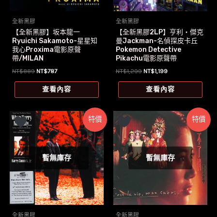
全新黑膠
全新黑膠
【全新黑膠】坂本龍一
【全新黑膠2LP】亨利‧傑克
Ryuichi Sakamoto-星星知
曼Jackman-名偵探皮卡丘
我心Proxima電影原聲
Pokemon Detective
帶/MILAN
Pikachu電影原聲帶
原
目
原
目
NT$
889
NT$
787
NT$
1,299
NT$
1,199
始
前
始
前
價
價
價
價
查看內容
查看內容
格：
格：
格：
格：
NT$889。
NT$787。
NT$1,299。
NT$1,199。
特價
特價
暫無庫存
暫無庫存
全新黑膠
全新黑膠