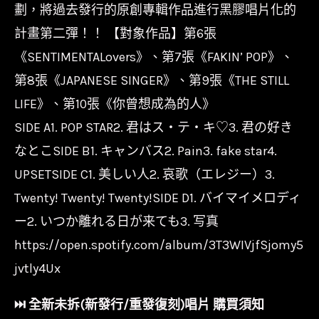
Ken
劃，將過去發行的原創專輯作品進行黑膠唱片化的
-
計畫第二彈！！ 【對象作品】第6張
FAKIN'
《SENTIMENTALovers》、第7張《FAKIN’ POP》、
POP/30
第8張《JAPANESE SINGER》、第9張《THE STILL
週
LIFE》、第10張《你曾想成為的人》
年/BVJL132
SIDE A1. POP STAR2. 君はス・テ・キ♡3. 君の好き
數
なとこSIDE B1. キャンバス2. Pain3. fake star4.
量
UPSETSIDE C1. 美しい人2. 哀歌（エレジー）3.
Twenty! Twenty! Twenty!SIDE D1. バイマイメロディ
ー2. いつか離れる日が来ても3. 写真
https://open.spotify.com/album/3T3WIVjfSjomy5
jvtly4Ux
⏭︎ 全新未拆(新發行/重發復刻)唱片 購買須知