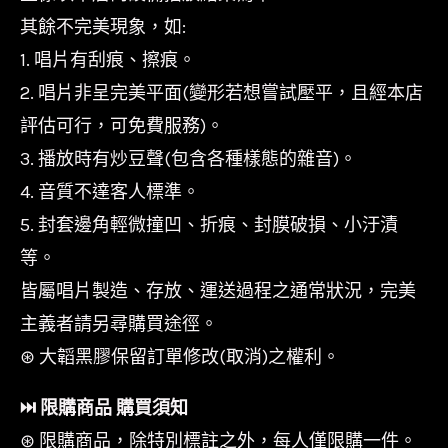
其餘不完美現象，如:
1. 唱片有刮痕、擦痕。
2. 唱片非呈完美平面(變形若想嘗試壓平，且經本店
評估可行，可免費服務)。
3. 播放時有炒豆聲(包含各種樣態的雜音)。
4. 音質不達客人標準。
5. 封套邊角輕微撞凹、折痕、封膜破損、小汙漬
等。
皆屬唱片製造、存放、運送過程之通常狀況，完美
主義者請另尋購買途徑。
⊛ 大韜黑膠保留訂單修改(取消)之權利。
⏭︎ 限購商品 購買須知
⊛ 限購商品，除特別標註之外，每人僅限購一件。