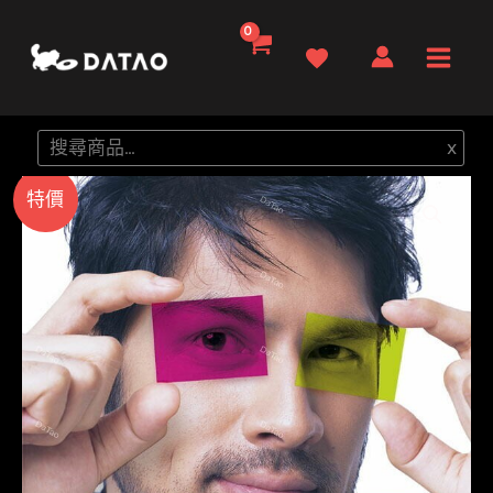
跳
至
Main
主
要
Men
搜
x
內
尋
容
特價