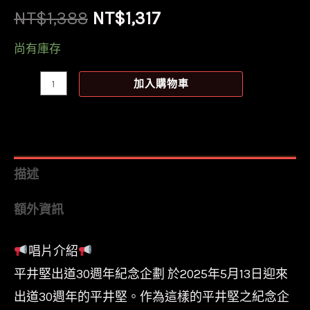
原
目
NT$
1,388
NT$
1,317
始
前
尚有庫存
價
價
【全
加入購物車
新
格：
格：
限
NT$1,388。
NT$1,317。
量
黑
描述
膠
額外資訊
2LP】
平
唱片介紹
井
平井堅出道30週年紀念企劃 於2025年5月13日迎來
堅
HIRAI
出道30週年的平井堅。作為這樣的平井堅之紀念企