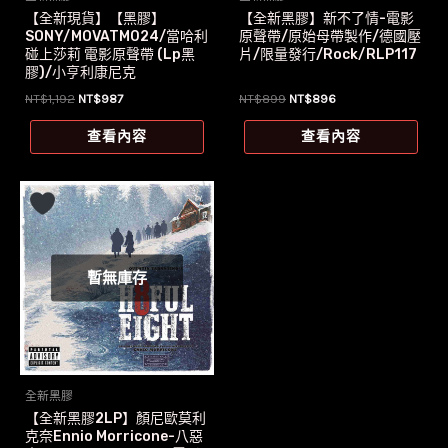
【全新現貨】【黑膠】
【全新黑膠】新不了情-電影
SONY/MOVATM024/當哈利
原聲帶/原始母帶製作/德國壓
碰上莎莉 電影原聲帶 (Lp黑
片/限量發行/Rock/RLP117
膠)/小亨利康尼克
原
目
原
目
NT$
1,192
NT$
987
NT$
899
NT$
896
始
前
始
前
價
價
價
價
查看內容
查看內容
格：
格：
格：
格：
NT$1,192。
NT$987。
NT$899。
NT$896。
暫無庫存
全新黑膠
【全新黑膠2LP】顏尼歐莫利
克奈Ennio Morricone-八惡