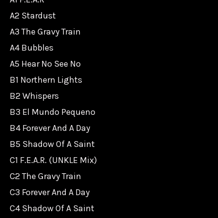
A2 Stardust
A3 The Gravy Train
A4 Bubbles
A5 Hear No See No
B1 Northern Lights
B2 Whispers
B3 El Mundo Pequeno
B4 Forever And A Day
B5 Shadow Of A Saint
C1 F.E.A.R. (UNKLE Mix)
C2 The Gravy Train
C3 Forever And A Day
C4 Shadow Of A Saint