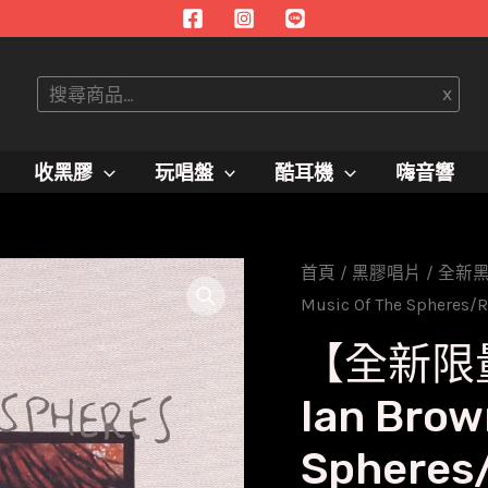
搜
x
尋
收黑膠
玩唱盤
酷耳機
嗨音響
首頁
/
黑膠唱片
/
全新
Music Of The Spheres
【全新限
Ian Brow
Sphere