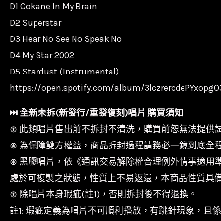
D1 Cokane In My Brain
D2 Superstar
D3 Hear No See No Speak No
D4 My Star 2002
D5 Stardust (Instrumental)
https://open.spotify.com/album/3lczrercdePYxopgO
⏭︎ 全新未拆(新發行/重發復刻)唱片 購買須知
⊛ 此類唱片售出前不拆封不清洗，購買前恕無法提供
⊛ 為保障雙方權益，商品拆封過程請務必一鏡到底全
⊛ 黑膠唱片，依《通訊交易解除權合理例外情事適用
處於可複製之狀態，性質上不易返還，本商品性質具
⊛ 除唱片本身瑕疵(註1)，否則拆封後不得退換。
註1: 瑕疵定義為唱片不可順利播放，有跳針現象，且