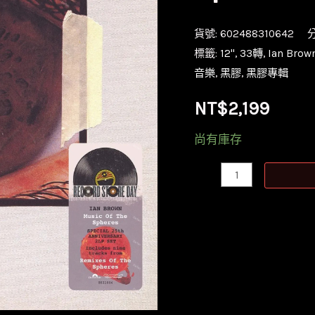
貨號:
602488310642
標籤:
12''
,
33轉
,
Ian Bro
音樂
,
黑膠
,
黑膠專輯
NT$
2,199
尚有庫存
【全
新
限
量
黑
膠
2LP】