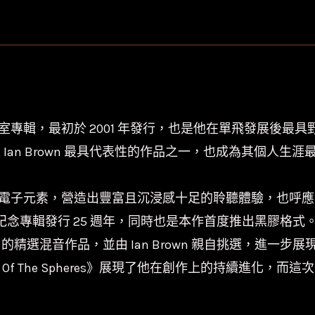
伊
恩
布
朗
Ian
Brown-
wn 的第三張錄音室專輯，最初於 2001 年發行，也是他在單飛發
Music
是 Ian Brown 最具代表性的作品之一，也成為其個
Of
。
The
融合有機樂器與電子元素，營造出豐富且沉浸感十足的聆聽體驗，
Spheres/RSD26/25
片行限定版本，紀念專輯發行 25 週年，同時也是本作首度推出黑
週
（2002）的精選混音作品，並由 Ian Brown 親自挑選，
年
sic Of The Spheres》展現了他在創作上的持續
數
量