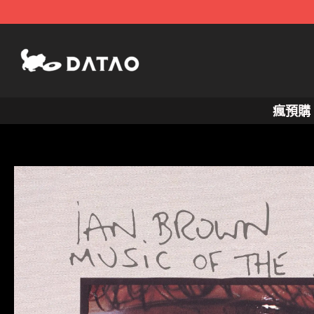
跳
至
主
要
內
瘋預購
容