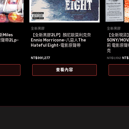
全新黑膠
全新黑膠
iles
【全新黑膠2LP】顏尼歐莫利克奈
【全新現貨
原聲帶2Lp-
Ennio Morricone-八惡人The
SONY/MO
Hateful Eight-電影原聲帶
莉 電影原聲
克
原
NT$
991,277
NT$
1,192
NT$
始
價
查看內容
格
NT$