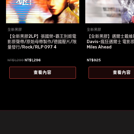
全新黑膠
全新黑膠
【全新黑膠2LP】張國榮-霸王別姬電
【全新黑膠】邁爾士戴維斯M
影原聲帶/原始母帶製作/德國壓片/限
Davis-瘋狂邁爾士 電影
量發行/Rock/RLP 097 4
Miles Ahead
原
目
NT$
1,299
NT$
1,296
NT$
925
始
前
價
價
查看內容
查看內容
格：
格：
NT$1,299。
NT$1,296。