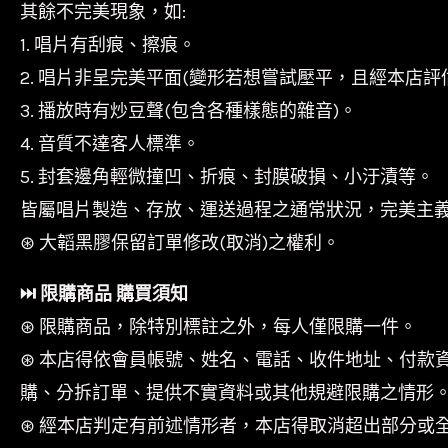
其餘不完美現象，如:
1. 唱片有刮痕、擦痕。
2. 唱片非呈完美平面(變形若想嘗試壓平，且經本店評
3. 播放時有炒豆聲(包含各種樣態的雜音)。
4. 音質不達客人標準。
5. 封套邊角輕微撞凹、折痕、封膜破損、小汙漬等。
皆屬唱片製造、存放、運送過程之通常狀況，完美主
⊛ 大韜黑膠保留訂單修改(取消)之權利。
⏭︎ 限購商品 購買須知
⊛ 限購商品，除特別標註之外，每人僅限購一件。
⊛ 本店得依會員帳號、姓名、電話、收件地址、付款
購、分拆訂單、提供不實資料或其他規避限購之情形
⊛ 經本店判定有前述情形者，本店得取消超出部分或