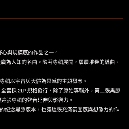
展後最具野心與規模感的作品之一。
人生涯最廣為人知的名曲。隨著專輯展開，層層堆疊的編曲、
也呼應專輯以宇宙與天體為靈感的主題概念。
膠格式。全套採 2LP 規格發行，除了原始專輯外，第二張黑膠
進一步展現這張專輯的聲音延伸與影響力。
進化，而這次的紀念黑膠版本，也讓這張充滿氛圍感與想像力的作