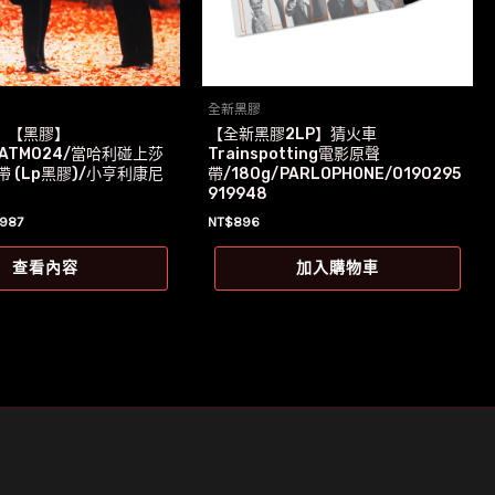
全新黑膠
】【黑膠】
【全新黑膠2LP】猜火車
VATM024/當哈利碰上莎
Trainspotting電影原聲
帶 (Lp黑膠)/小亨利康尼
帶/180g/PARLOPHONE/0190295
919948
目
987
NT$
896
前
價
查看內容
加入購物車
：
格：
1,192。
NT$987。