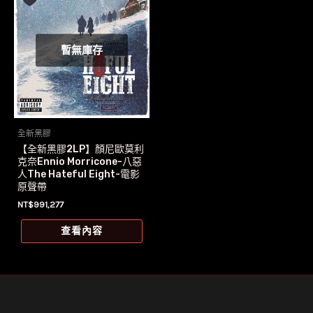
暫無庫存
全新黑膠
【全新黑膠2LP】顏尼歐莫利
克奈Ennio Morricone-八惡
人The Hateful Eight-電影
原聲帶
NT$
991,277
查看內容