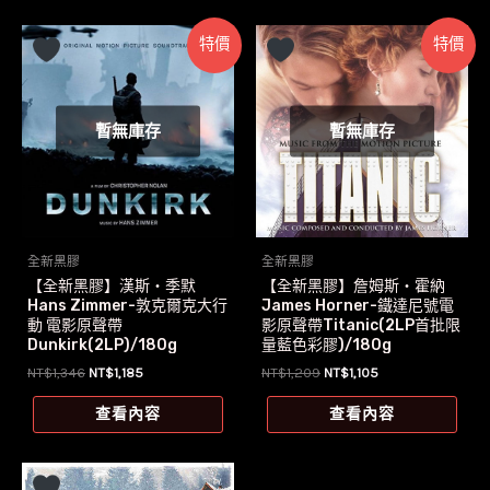
特價
特價
暫無庫存
暫無庫存
全新黑膠
全新黑膠
【全新黑膠】漢斯‧季默
【全新黑膠】詹姆斯‧霍納
Hans Zimmer-敦克爾克大行
James Horner-鐵達尼號電
動 電影原聲帶
影原聲帶Titanic(2LP首批限
Dunkirk(2LP)/180g
量藍色彩膠)/180g
原
目
原
目
NT$
1,346
NT$
1,185
NT$
1,209
NT$
1,105
始
前
始
前
價
價
價
價
查看內容
查看內容
格：
格：
格：
格：
NT$1,346。
NT$1,185。
NT$1,209。
NT$1,105。