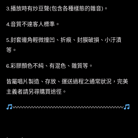
3.播放時有炒豆聲(包含各種樣態的雜音)。
4.音質不達客人標準。
5.封套邊角輕微撞凹、折痕、封膜破損、小汙漬
等。
6.彩膠顏色不純、有混色、雜質等。
皆屬唱片製造、存放、運送過程之通常狀況，完美
主義者請另尋購買途徑。
〰〰〰〰〰〰〰〰〰〰〰〰〰〰〰〰〰〰〰〰