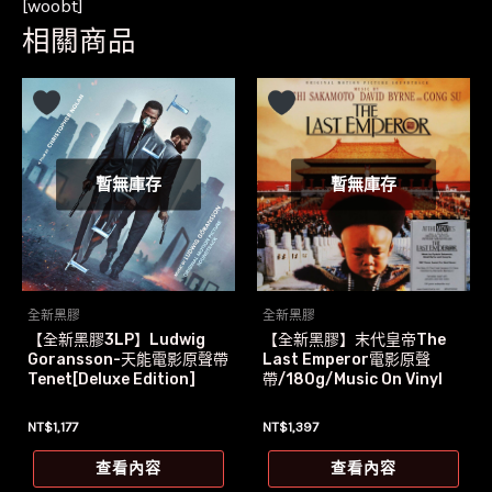
[woobt]
相關商品
暫無庫存
暫無庫存
全新黑膠
全新黑膠
【全新黑膠3LP】Ludwig
【全新黑膠】末代皇帝The
Goransson-天能電影原聲帶
Last Emperor電影原聲
Tenet[Deluxe Edition]
帶/180g/Music On Vinyl
NT$
1,177
NT$
1,397
查看內容
查看內容