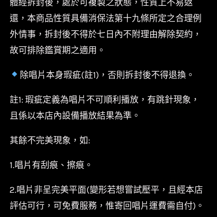
體經拆封後，處於可複製之狀態，性質上不易返
還，本商品性質具備消保法第十九條所定之合理例
外情事，拆封後不得於七日內不附理由解除契約，
故可排除鑑賞期之適用。
除唱片本身瑕疵(註1)，否則拆封後不得退換。
註1: 瑕疵定義為唱片不可順利播放，有跳針現象，
且係以本店內設備播放結果為準。
其餘不完美現象，如:
1.唱片有刮痕、擦痕。
2.唱片非呈完美平面(變形若想嘗試壓平，且經本店
評估可行，可免費服務，惟寄回唱片運費需自付)。