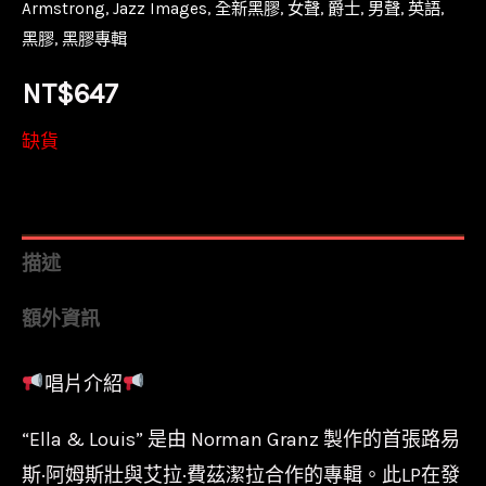
Armstrong
,
Jazz Images
,
全新黑膠
,
女聲
,
爵士
,
男聲
,
英語
,
黑膠
,
黑膠專輯
NT$
647
缺貨
描述
額外資訊
唱片介紹
“Ella & Louis” 是由 Norman Granz 製作的首張路易
斯·阿姆斯壯與艾拉·費茲潔拉合作的專輯。此LP在發