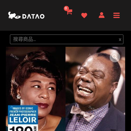
跳
至
Main
主
要
Men
搜
x
內
尋
容