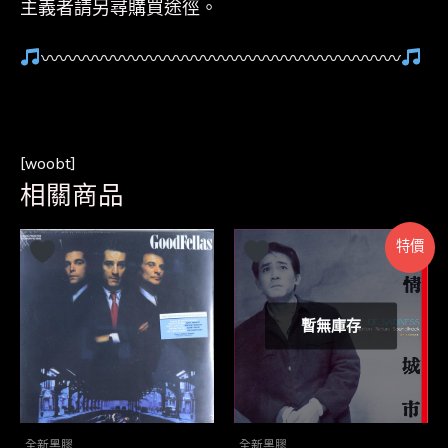
主義者請另尋購買途徑。
〰〰〰〰〰〰〰〰〰〰〰〰〰〰〰〰〰〰〰〰
[woobt]
相關商品
特價
暫無庫存
全新黑膠
全新黑膠