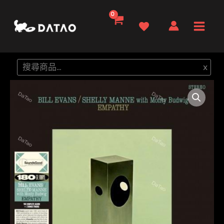
跳
至
Main
主
要
Men
搜
x
內
尋
容