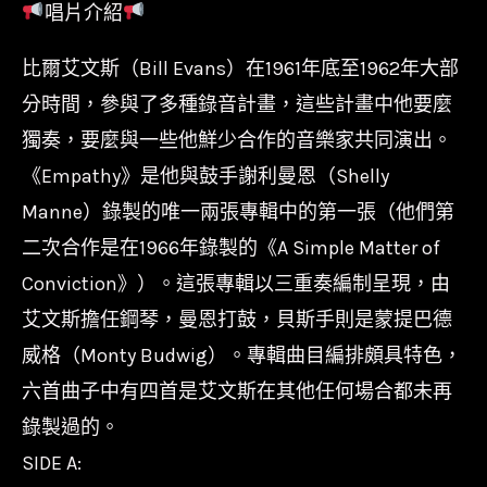
唱片介紹
艾
文
比爾艾文斯（Bill Evans）在1961年底至1962年大部
斯
分時間，參與了多種錄音計畫，這些計畫中他要麼
Bill
獨奏，要麼與一些他鮮少合作的音樂家共同演出。
Evans
《Empathy》是他與鼓手謝利曼恩（Shelly
-
Manne）錄製的唯一兩張專輯中的第一張（他們第
Empathy/180g/SoundsGood/66413
二次合作是在1966年錄製的《A Simple Matter of
數
Conviction》）。這張專輯以三重奏編制呈現，由
量
艾文斯擔任鋼琴，曼恩打鼓，貝斯手則是蒙提巴德
威格（Monty Budwig）。專輯曲目編排頗具特色，
六首曲子中有四首是艾文斯在其他任何場合都未再
錄製過的。
SIDE A: