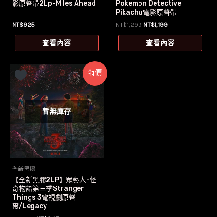
影原聲帶2Lp-Miles Ahead
Pokemon Detective
Pikachu電影原聲帶
原
目
NT$
925
NT$
1,299
NT$
1,199
始
前
價
價
查看內容
查看內容
格：
格：
NT$1,299。
NT$1,199。
特價
暫無庫存
全新黑膠
【全新黑膠2LP】眾藝人-怪
奇物語第三季Stranger
Things 3電視劇原聲
帶/Legacy