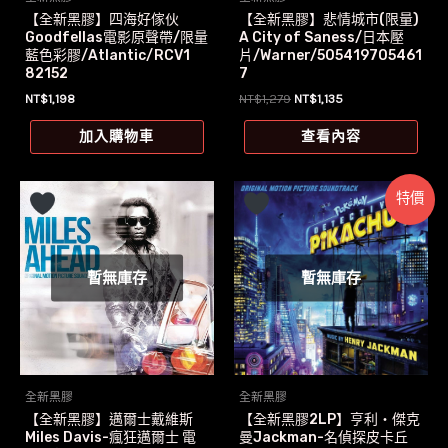
【全新黑膠】悲情城市(限量)
【全新黑膠】四海好傢伙
A City of Saness/日本壓
Goodfellas電影原聲帶/限量
片/Warner/505419705461
藍色彩膠/Atlantic/RCV1
7
82152
原
目
NT$
1,279
NT$
1,135
NT$
1,198
始
前
價
價
查看內容
加入購物車
格：
格：
NT$1,279。
NT$1,135。
特價
暫無庫存
暫無庫存
全新黑膠
全新黑膠
【全新黑膠】邁爾士戴維斯
【全新黑膠2LP】亨利‧傑克
Miles Davis-瘋狂邁爾士 電
曼Jackman-名偵探皮卡丘