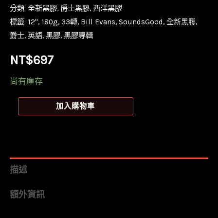
分類:
全新黑膠
,
爵士黑膠
,
西洋黑膠
標籤:
12''
,
180g
,
33轉
,
Bill Evans
,
SoundsGood
,
全新黑膠
,
爵士
,
英語
,
黑膠
,
黑膠專輯
NT$
697
尚有庫存
【全
加入購物車
新
限
量
黑
描述
膠】
額外資訊
比
爾