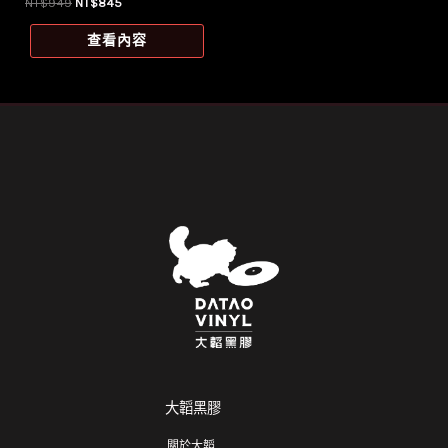
原
目
NT$
949
NT$
845
始
前
價
價
查看內容
格：
格：
NT$949。
NT$845。
大韜黑膠
關於大韜