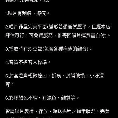
1.唱片有刮痕、擦痕。
2.唱片非呈完美平面(變形若想嘗試壓平，且經本店
評估可行，可免費服務，惟寄回唱片運費需自付)。
3.播放時有炒豆聲(包含各種樣態的雜音)。
4.音質不達客人標準。
5.封套邊角輕微撞凹、折痕、封膜破損、小汙漬
等。
6.彩膠顏色不純、有混色、雜質等。
皆屬唱片製造、存放、運送過程之通常狀況，完美