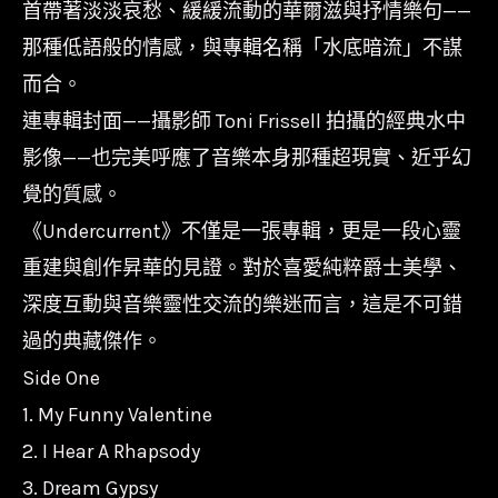
首帶著淡淡哀愁、緩緩流動的華爾滋與抒情樂句——
那種低語般的情感，與專輯名稱「水底暗流」不謀
而合。
連專輯封面——攝影師 Toni Frissell 拍攝的經典水中
影像——也完美呼應了音樂本身那種超現實、近乎幻
覺的質感。
《Undercurrent》不僅是一張專輯，更是一段心靈
重建與創作昇華的見證。對於喜愛純粹爵士美學、
深度互動與音樂靈性交流的樂迷而言，這是不可錯
過的典藏傑作。
Side One
1. My Funny Valentine
2. I Hear A Rhapsody
3. Dream Gypsy