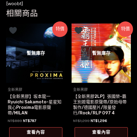
[woobt]
相關商品
特價
特價
暫無庫存
暫無庫存
全新黑膠
全新黑膠
【全新黑膠】坂本龍一
【全新黑膠2LP】張國榮-霸
Ryuichi Sakamoto-星星知
王別姬電影原聲帶/原始母帶
我心Proxima電影原聲
製作/德國壓片/限量發
帶/MILAN
行/Rock/RLP 097 4
原
目
原
目
NT$
889
NT$
787
NT$
1,299
NT$
1,296
始
前
始
前
價
價
價
價
查看內容
查看內容
格：
格：
格：
格：