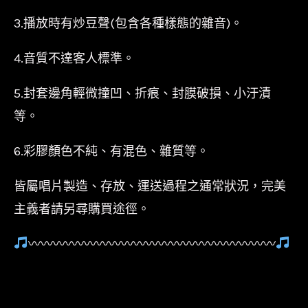
3.播放時有炒豆聲(包含各種樣態的雜音)。
4.音質不達客人標準。
5.封套邊角輕微撞凹、折痕、封膜破損、小汙漬
等。
6.彩膠顏色不純、有混色、雜質等。
皆屬唱片製造、存放、運送過程之通常狀況，完美
主義者請另尋購買途徑。
〰〰〰〰〰〰〰〰〰〰〰〰〰〰〰〰〰〰〰〰