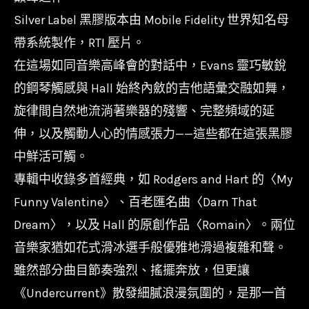
Silver Label 黑膠版本由 Mobile Fidelity 世界知名母
帶系統製作，RTI 壓片。
在這場如同音樂高峰會的對話中，Evans 靈巧敏銳
的鋼琴觸感與 Hall 始終內斂的吉他語彙交融如舞，
旋律間自然地流淌著樂器的殘響、完整頻域的延
伸，以及觸動人心的情感張力——這些都在這張黑膠
中鮮活可觸。
專輯中收錄多首經典，如 Rodgers and Hart 的〈My
Funny Valentine〉、百老匯名曲〈Darn That
Dream〉，以及 Hall 的原創作品〈Romain〉。兩位
音樂家猶如花式滑冰選手般優雅地滑過複雜和聲。
雖然部分曲目節奏強烈、搖擺奔放，但更讓
《Undercurrent》散發細膩浪漫氛圍的，是那一首