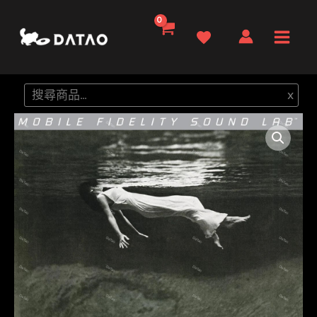
跳
至
Main
主
要
Men
搜
x
內
尋
容