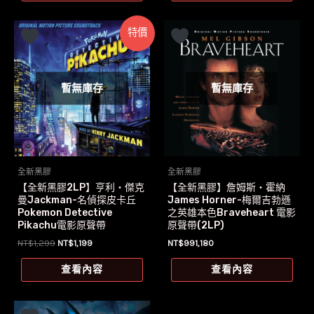
NT$889。
NT$787。
NT$1,299。
NT$1,296。
特價
暫無庫存
暫無庫存
全新黑膠
全新黑膠
【全新黑膠2LP】亨利‧傑克
【全新黑膠】詹姆斯‧霍納
曼Jackman-名偵探皮卡丘
James Horner-梅爾吉勃遜
Pokemon Detective
之英雄本色Braveheart 電影
Pikachu電影原聲帶
原聲帶(2LP)
原
目
NT$
1,299
NT$
1,199
NT$
991,180
始
前
價
價
查看內容
查看內容
格：
格：
NT$1,299。
NT$1,199。