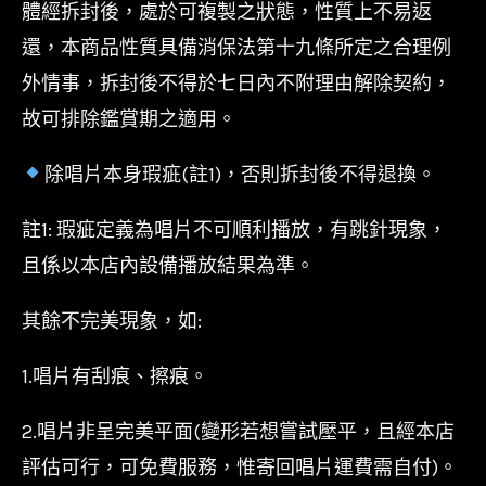
體經拆封後，處於可複製之狀態，性質上不易返
還，本商品性質具備消保法第十九條所定之合理例
外情事，拆封後不得於七日內不附理由解除契約，
故可排除鑑賞期之適用。
除唱片本身瑕疵(註1)，否則拆封後不得退換。
註1: 瑕疵定義為唱片不可順利播放，有跳針現象，
且係以本店內設備播放結果為準。
其餘不完美現象，如:
1.唱片有刮痕、擦痕。
2.唱片非呈完美平面(變形若想嘗試壓平，且經本店
評估可行，可免費服務，惟寄回唱片運費需自付)。