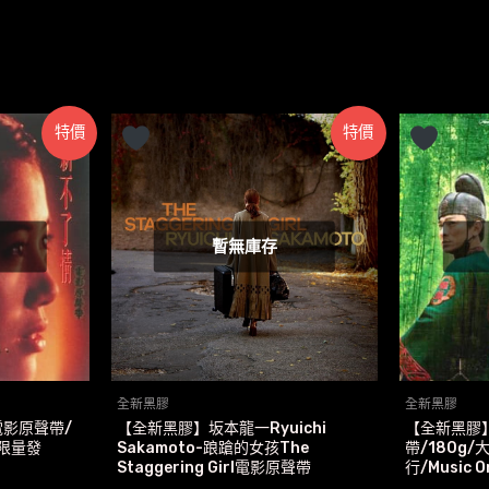
特價
特價
暫無庫存
全新黑膠
全新黑膠
影原聲帶/
【全新黑膠】坂本龍一Ryuichi
【全新黑膠
限量發
Sakamoto-踉蹌的女孩The
帶/180g
Staggering Girl電影原聲帶
行/Music On