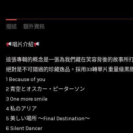
描述
額外資訊
唱片介紹
這張專輯的概念是一張為我們藏在笑容背後的故事所打造
絕對是不可錯過的珍藏逸品。採用33轉單片重量級黑
1 Because of you
2 青空とオスカー・ピーターソン
3 One more smile
4 私のアリア
5 美しい場所 ～Final Destination～
6 Silent Dancer