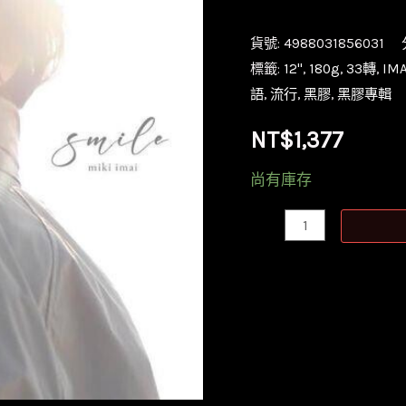
貨號:
4988031856031
標籤:
12''
,
180g
,
33轉
,
IM
語
,
流行
,
黑膠
,
黑膠專輯
NT$
1,377
尚有庫存
【全
新
限
量
黑
膠】
今