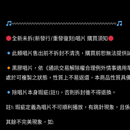
〰〰〰〰〰〰〰〰〰〰〰〰〰〰〰〰〰〰〰〰
全新未拆(新發行/重發復刻)唱片 購買須知
此類唱片售出前不拆封不清洗，購買前恕無法提供
黑膠唱片，依《通訊交易解除權合理例外情事適用
處於可複製之狀態，性質上不易返還，本商品性質具
除唱片本身瑕疵(註1)，否則拆封後不得退換。
註1: 瑕疵定義為唱片不可順利播放，有跳針現象，且
其餘不完美現象，如: