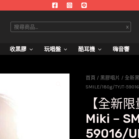
搜
x
尋
收黑膠
玩唱盤
酷耳機
嗨音響
首頁
/
黑膠唱片
/
全新
SMILE/180g/TYJT-5901
【全新限量
Miki – S
59016/U