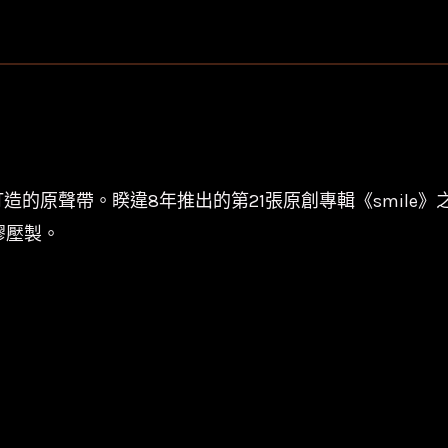
井
美
樹
IMAI
Miki
-
SMILE/180g/TYJT-
的原聲帶。睽違8年推出的第21張原創專輯《smile
59016/UNIVERSAL
膠壓製。
數
量