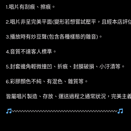
1.唱片有刮痕、擦痕。
2.唱片非呈完美平面(變形若想嘗試壓平，且經本店評
3.播放時有炒豆聲(包含各種樣態的雜音)。
4.音質不達客人標準。
5.封套邊角輕微撞凹、折痕、封膜破損、小汙漬等。
6.彩膠顏色不純、有混色、雜質等。
皆屬唱片製造、存放、運送過程之通常狀況，完美主
〰〰〰〰〰〰〰〰〰〰〰〰〰〰〰〰〰〰〰〰