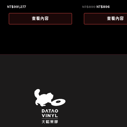
原
目
NT$
991,277
NT$
899
NT$
896
始
前
價
價
查看內容
查看內容
格：
格：
NT$899。
NT$896。