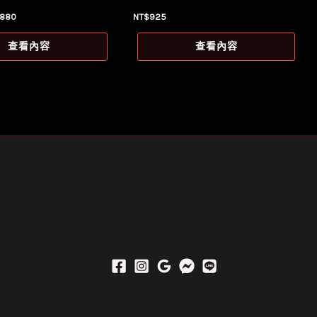
目
880
NT$
925
前
價
查看內容
查看內容
：
格：
1,150。
NT$880。