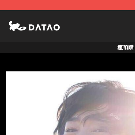
跳
至
主
要
內
瘋預購
容