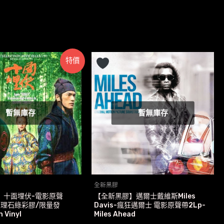
特價
暫無庫存
暫無庫存
全新黑膠
】十面埋伏-電影原聲
【全新黑膠】邁爾士戴維斯Miles
/大理石綠彩膠/限量發
Davis-瘋狂邁爾士 電影原聲帶2Lp-
 Vinyl
Miles Ahead