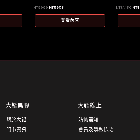
原
目
原
NT$
999
NT$
905
NT$
1,150
NT$
始
前
始
價
價
價
查看內容
格：
格：
格
NT$999。
NT$905。
NT$
大韜黑膠
大韜線上
關於大韜
購物需知
門市資訊
會員及隱私條款