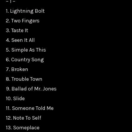
– 1 –
1. Lightning Bolt
2. Two Fingers
3. Taste It
4. Seen It All
5. Simple As This
6. Country Song
7. Broken
8. Trouble Town
9. Ballad of Mr. Jones
10. Slide
11. Someone Told Me
12. Note To Self
13. Someplace