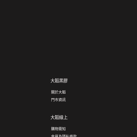
大韜黑膠
關於大韜
門市資訊
大韜線上
購物需知
會員及隱私條款