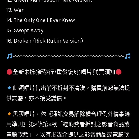
13. War
14. The Only One I Ever Knew
15. Swept Away
16. Broken (Rick Rubin Version)
〰〰〰〰〰〰〰〰〰〰〰〰〰〰〰〰〰〰〰〰
全新未拆(新發行/重發復刻)唱片 購買須知
此類唱片售出前不拆封不清洗，購買前恕無法提
供試聽，亦不接受議價。
黑膠唱片，依《通訊交易解除權合理例外情事適
用準則》第2條第4款「經消費者拆封之影音商品或
電腦軟體」，以有形媒介提供之影音商品或電腦軟