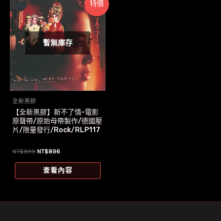
特價
暫無庫存
全新黑膠
【全新黑膠】新不了情-電影
原聲帶/原始母帶製作/德國壓
片/限量發行/Rock/RLP117
原
目
NT$
899
NT$
896
始
前
價
價
查看內容
格：
格：
NT$899。
NT$896。