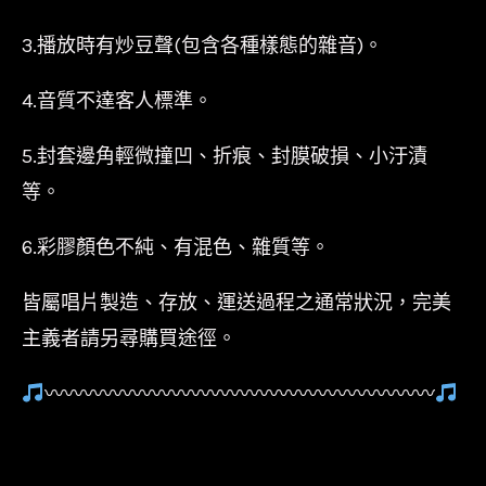
3.播放時有炒豆聲(包含各種樣態的雜音)。
4.音質不達客人標準。
5.封套邊角輕微撞凹、折痕、封膜破損、小汙漬
等。
6.彩膠顏色不純、有混色、雜質等。
皆屬唱片製造、存放、運送過程之通常狀況，完美
主義者請另尋購買途徑。
〰〰〰〰〰〰〰〰〰〰〰〰〰〰〰〰〰〰〰〰