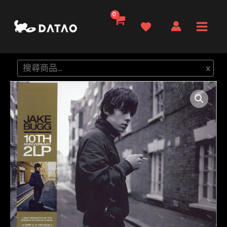
跳
至
Main
主
要
Men
搜
x
內
尋
容