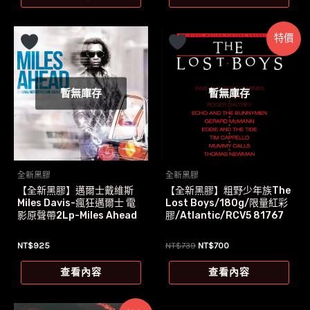
格：
格：
NT$999。
NT$905。
特價
暫無庫存
暫無庫存
全新黑膠
全新黑膠
【全新黑膠】邁爾士戴維斯
【全新黑膠】粗野少年族The
Miles Davis-瘋狂邁爾士 電
Lost Boys/180g/限量紅彩
影原聲帶2Lp-Miles Ahead
膠/Atlantic/RCV5 81767
原
目
NT$
925
NT$
739
NT$
700
始
前
價
價
查看內容
查看內容
格：
格：
NT$739。
NT$700。