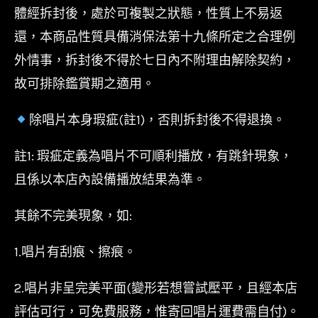
體經拆封後，處於可複製之狀態，性質上不易返
還，本商品性質具備消保法第十九條所定之合理例
外情事，拆封後不得於七日內不附理由解除契約，
故可排除鑑賞期之適用。
除唱片本身瑕疵(註1)，否則拆封後不得退換。
註1: 瑕疵定義為唱片不可順利播放，有跳針現象，
且係以本店內設備播放結果為準。
其餘不完美現象，如:
1.唱片有刮痕、擦痕。
2.唱片非呈完美平面(變形若想嘗試壓平，且經本店
評估可行，可免費服務，惟寄回唱片運費需自付)。