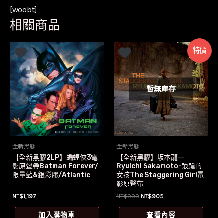
[woobt]
相關商品
特價
暫無庫存
全新黑膠
全新黑膠
【全新黑膠2LP】蝙蝠俠3電
【全新黑膠】坂本龍一
影原聲帶Batman Forever/
Ryuichi Sakamoto-踉蹌的
限量藍&銀彩膠/Atlantic
女孩The Staggering Girl電
影原聲帶
原
目
NT$
1,197
NT$
999
NT$
905
始
前
價
價
加入購物車
查看內容