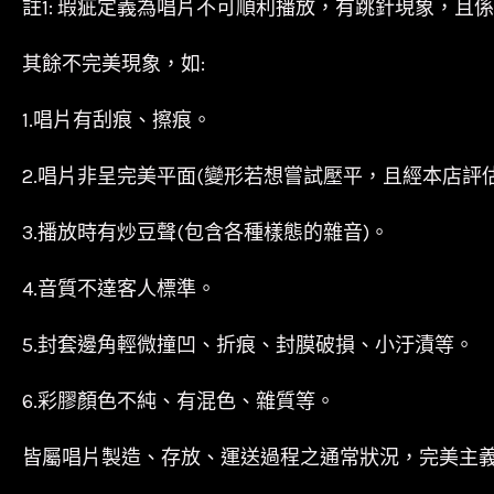
註1: 瑕疵定義為唱片不可順利播放，有跳針現象，且
其餘不完美現象，如:
1.唱片有刮痕、擦痕。
2.唱片非呈完美平面(變形若想嘗試壓平，且經本店評
3.播放時有炒豆聲(包含各種樣態的雜音)。
4.音質不達客人標準。
5.封套邊角輕微撞凹、折痕、封膜破損、小汙漬等。
6.彩膠顏色不純、有混色、雜質等。
皆屬唱片製造、存放、運送過程之通常狀況，完美主