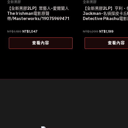
全新黑膠
全新黑膠
【全新黑膠2LP】眾藝人-愛爾蘭人
【全新黑膠2LP】亨利‧
The Irishman電影原聲
Jackman-名偵探皮卡丘P
帶/Masterworks/19075969471
Detective Pikachu
原
目
原
目
NT$
1,189
NT$
1,047
NT$
1,299
NT$
1,199
始
前
始
前
價
價
價
價
查看內容
查看內容
格：
格：
格：
格：
NT$1,189。
NT$1,047。
NT$1,299。
NT$1,19