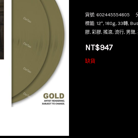
貨號:
602445554805
標籤:
12''
,
180g
,
33轉
,
Bus
膠
,
彩膠
,
搖滾
,
流行
,
男聲
,
NT$
947
缺貨