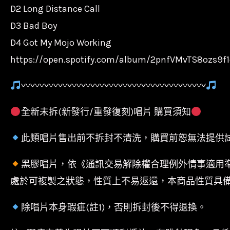
D2 Long Distance Call
D3 Bad Boy
D4 Got My Mojo Working
https://open.spotify.com/album/2pnfVMvTS8ozs9f
〰〰〰〰〰〰〰〰〰〰〰〰〰〰〰〰〰〰〰〰
全新未拆(新發行/重發復刻)唱片 購買須知
此類唱片售出前不拆封不清洗，購買前恕無法提供
黑膠唱片，依《通訊交易解除權合理例外情事適用
處於可複製之狀態，性質上不易返還，本商品性質具
除唱片本身瑕疵(註1)，否則拆封後不得退換。