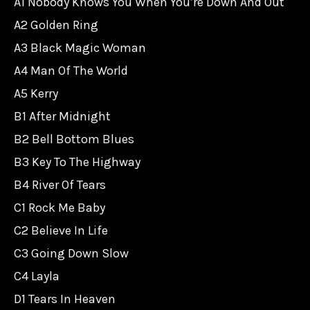
A1 Nobody Knows You When You’re Down And Out
A2 Golden Ring
A3 Black Magic Woman
A4 Man Of The World
A5 Kerry
B1 After Midnight
B2 Bell Bottom Blues
B3 Key To The Highway
B4 River Of Tears
C1 Rock Me Baby
C2 Believe In Life
C3 Going Down Slow
C4 Layla
D1 Tears In Heaven