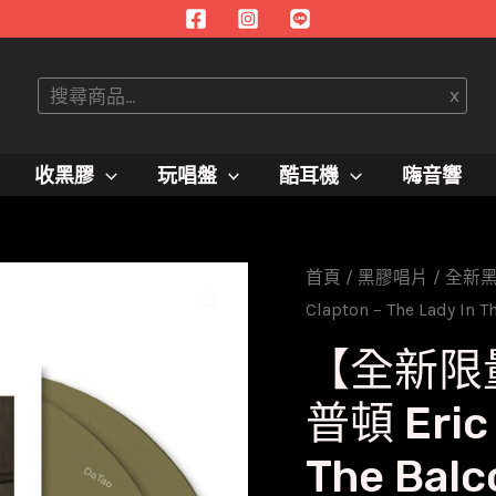
搜
x
尋
收黑膠
玩唱盤
酷耳機
嗨音響
首頁
/
黑膠唱片
/
全新
Clapton – The Lady In T
【全新限
普頓 Eric 
The Bal