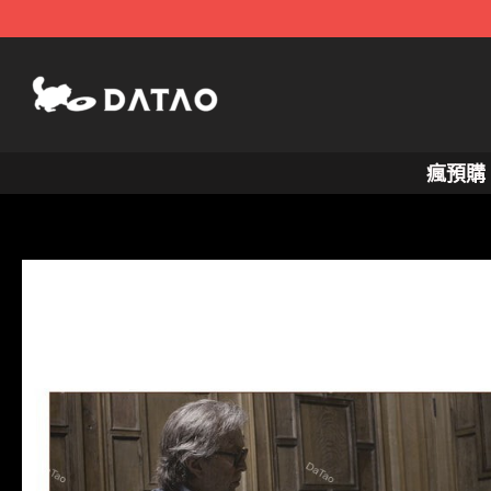
跳
至
主
要
內
瘋預購
容