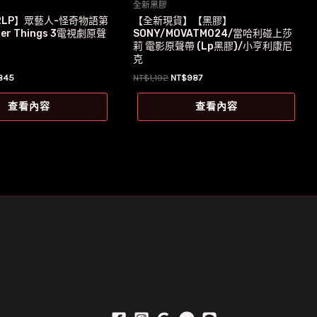
全新黑膠
2LP】眾藝人-怪奇物語第
【全新現貨】【黑膠】
er Things 3電視劇原聲
SONY/MOVATM024/當哈利碰上莎
莉 電影原聲帶 (Lp黑膠)/小亨利康尼
克
目
原
目
845
NT$
1,192
NT$
987
前
始
前
價
價
價
查看內容
查看內容
格：
格：
格：
949。
NT$845。
NT$1,192。
NT$987。