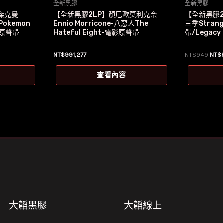
全新黑膠
全新黑膠
傑克曼
【全新黑膠2LP】顏尼歐莫利克奈
【全新黑膠
okemon
Ennio Morricone-八惡人The
三季Strang
電影原聲帶
Hateful Eight-電影原聲帶
帶/Legacy
原
NT$
991,277
NT$
949
NT$
始
價
查看內容
格：
9。
NT$
大韜黑膠
大韜線上