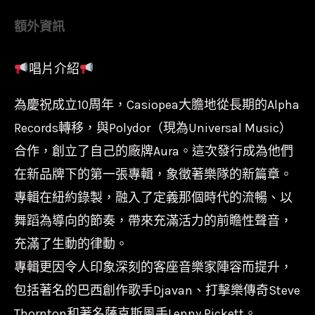
萊
額外資訊
姆
黃
唱片介紹
彩
膠】
為慶祝成立10周年，Casiopea大膽地從長期的Alpha
Casiopea
Records轉移，與Polydor（現為Universal Music）
-
合作，創立了自己的廠牌Aura。這次發行成為他們
Platinum/UPJY-
在新品牌下的第一張專輯，象徵著樂隊的新篇章。
9542/Universal
專輯在紐約錄製，融入了定義那個時代的流暢、以
數
舞蹈為導向的節奏，帶來充滿活力的前瞻性聲音，
量
充滿了生動的律動。
專輯更因令人印象深刻的客座音樂家陣容而提升，
包括著名的巴西創作歌手Djavan、打擊樂傳奇Steve
Thornton和著名薩克斯風手Lenny Pickett。