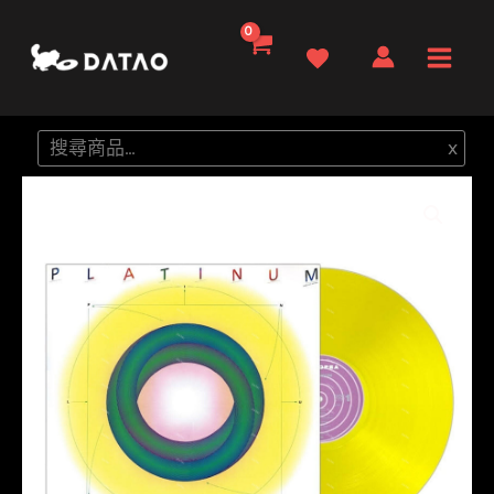
跳
至
Main
主
要
Men
搜
x
內
尋
容