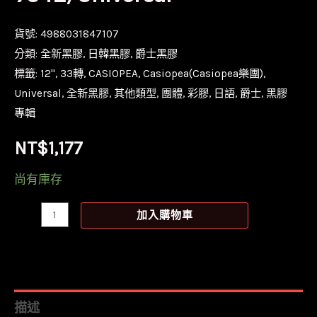
貨號:
4988031847107
分類:
全新黑膠
,
日韓黑膠
,
爵士黑膠
標籤:
12''
,
33轉
,
CASIOPEA
,
Casiopea(Casiopea樂團)
,
Universal
,
全新黑膠
,
其他類型
,
團體
,
彩膠
,
日語
,
爵士
,
黑膠
專輯
NT$
1,177
尚有庫存
【全
加入購物車
新
限
量
透
描述