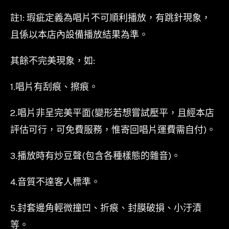
註1: 瑕疵定義為唱片不可順利播放，有跳針現象，
且係以本店內設備播放結果為準。
其餘不完美現象，如:
1.唱片有刮痕、擦痕。
2.唱片非呈完美平面(變形若想嘗試壓平，且經本店
評估可行，可免費服務，惟寄回唱片運費需自付)。
3.播放時有炒豆聲(包含各種樣態的雜音)。
4.音質不達客人標準。
5.封套邊角輕微撞凹、折痕、封膜破損、小汙漬
等。