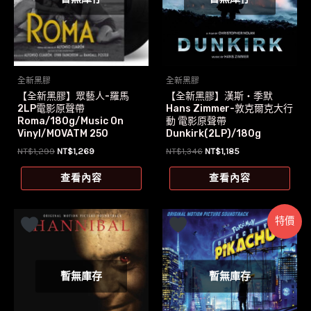
全新黑膠
全新黑膠
【全新黑膠】眾藝人-羅馬
【全新黑膠】漢斯‧季默
2LP電影原聲帶
Hans Zimmer-敦克爾克大行
Roma/180g/Music On
動 電影原聲帶
Vinyl/MOVATM 250
Dunkirk(2LP)/180g
原
目
原
目
NT$
1,299
NT$
1,269
NT$
1,346
NT$
1,185
始
前
始
前
價
價
價
價
查看內容
查看內容
格：
格：
格：
格：
NT$1,299。
NT$1,269。
NT$1,346。
NT$1,185。
特價
暫無庫存
暫無庫存