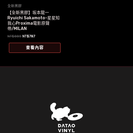
全新黑膠
【全新黑膠】坂本龍一
Ryuichi Sakamoto-星星知
我心Proxima電影原聲
帶/MILAN
原
目
NT$
889
NT$
787
始
前
價
價
查看內容
格：
格：
NT$889。
NT$787。