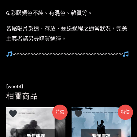
6.彩膠顏色不純、有混色、雜質等。
皆屬唱片製造、存放、運送過程之通常狀況，完美
主義者請另尋購買途徑。
〰〰〰〰〰〰〰〰〰〰〰〰〰〰〰〰〰〰〰〰
[woobt]
相關商品
特價
特價
暫無庫存
暫無庫存