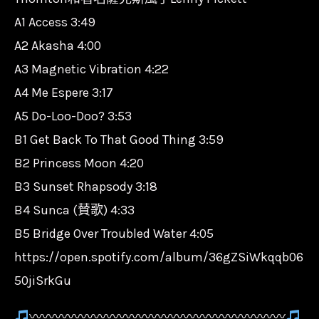
A1 Access 3:49
A2 Akasha 4:00
A3 Magnetic Vibration 4:22
A4 Me Espere 3:17
A5 Do-Loo-Doo? 3:53
B1 Get Back To That Good Thing 3:59
B2 Princess Moon 4:20
B3 Sunset Rhapsody 3:18
B4 Sunca (賛歌) 4:33
B5 Bridge Over Troubled Water 4:05
https://open.spotify.com/album/36gZSiWkqqb06
50jiSrkGu
〰〰〰〰〰〰〰〰〰〰〰〰〰〰〰〰〰〰〰〰