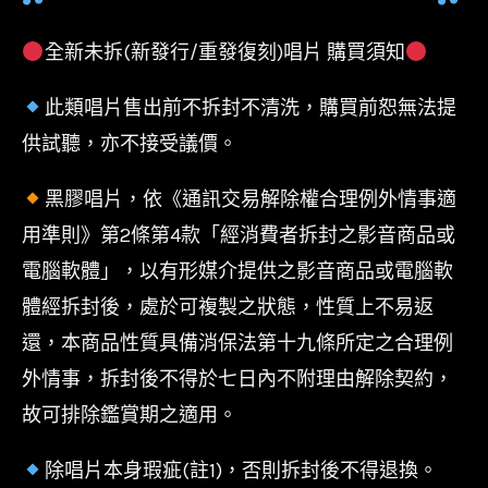
全新未拆(新發行/重發復刻)唱片 購買須知
此類唱片售出前不拆封不清洗，購買前恕無法提
供試聽，亦不接受議價。
黑膠唱片，依《通訊交易解除權合理例外情事適
用準則》第2條第4款「經消費者拆封之影音商品或
電腦軟體」，以有形媒介提供之影音商品或電腦軟
體經拆封後，處於可複製之狀態，性質上不易返
還，本商品性質具備消保法第十九條所定之合理例
外情事，拆封後不得於七日內不附理由解除契約，
故可排除鑑賞期之適用。
除唱片本身瑕疵(註1)，否則拆封後不得退換。