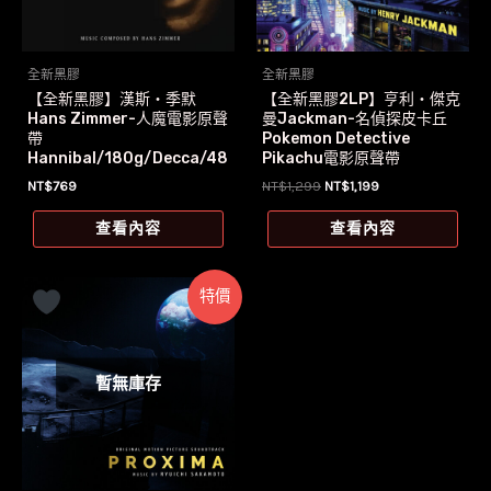
全新黑膠
全新黑膠
【全新黑膠】漢斯‧季默
【全新黑膠2LP】亨利‧傑克
Hans Zimmer-人魔電影原聲
曼Jackman-名偵探皮卡丘
帶
Pokemon Detective
Hannibal/180g/Decca/48
Pikachu電影原聲帶
3 2130
原
目
NT$
769
NT$
1,299
NT$
1,199
始
前
價
價
查看內容
查看內容
格：
格：
NT$1,299。
NT$1,199。
特價
暫無庫存