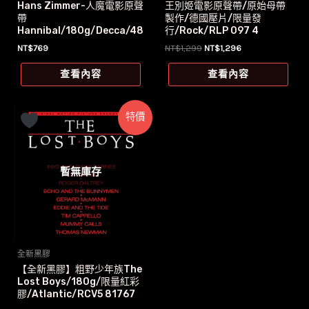
Hans Zimmer-人魔電影原聲
王別姬電影原聲帶/原始母帶
帶
製作/德國壓片/限量發
Hannibal/180g/Decca/48
行/Rock/RLP 097 4
3 2130
原
目
NT$
769
NT$
1,299
NT$
1,296
始
前
價
價
查看內容
查看內容
格：
格：
NT$1,299。
NT$1,296。
特價
暫無庫存
全新黑膠
【全新黑膠】粗野少年族The
Lost Boys/180g/限量紅彩
膠/Atlantic/RCV5 81767