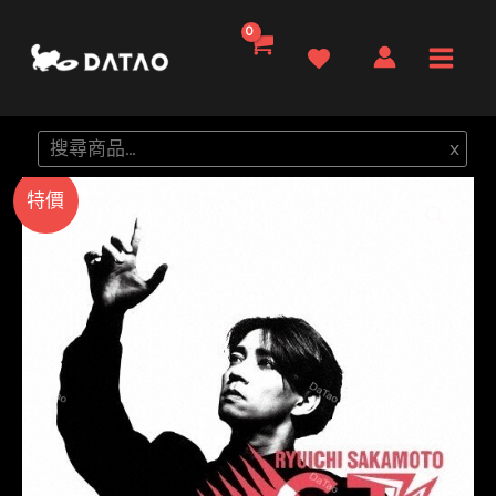
跳
至
Main
主
要
Men
搜
x
內
尋
容
特價