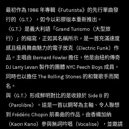
轉
最初作為 1986 年專輯《Futurista》的先行單曲發
7
行的〈G.T.〉，如今以彩膠版本重新推出。
吋
〈G.T.〉是義大利語「Grand Turismo（大型旅
單
行）」的縮寫，正如其名稱所示，是一首充滿速度
曲】
感且極具舞曲魅力的電子放克（Electric Funk）作
坂
品。主唱由 Bernard Fowler 擔任，他是由紐約傳奇
本
DJ Larry Levan 製作的團體 NYC Peech Boys 成員，
龍
一
同時也以擔任 The Rolling Stones 的和聲歌手而聞
RYUICHI
名。
Sakamoto
與〈G.T.〉形成鮮明對比的是收錄於 Side B 的
-
〈Parolibre〉。這是一首以鋼琴為主軸、令人聯想
G.T./MDJL-
到 Frédéric Chopin 前奏曲的作品，由香織加納
1023
（Kaori Kano）參與無詞吟唱（Vocalise），並邀請