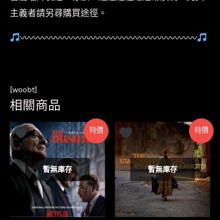
主義者請另尋購買途徑。
〰〰〰〰〰〰〰〰〰〰〰〰〰〰〰〰〰〰〰〰
[woobt]
相關商品
特價
特價
暫無庫存
暫無庫存