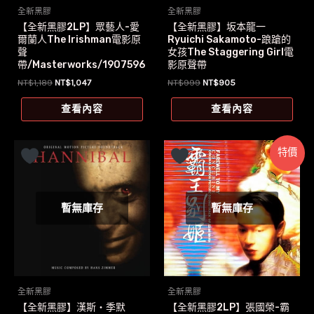
全新黑膠
全新黑膠
【全新黑膠2LP】眾藝人-愛
【全新黑膠】坂本龍一
爾蘭人The Irishman電影原
Ryuichi Sakamoto-踉蹌的
聲
女孩The Staggering Girl電
帶/Masterworks/1907596
影原聲帶
9471
原
目
原
目
NT$
1,189
NT$
1,047
NT$
999
NT$
905
始
前
始
前
價
價
價
價
查看內容
查看內容
格：
格：
格：
格：
NT$1,189。
NT$1,047。
NT$999。
NT$905。
特價
暫無庫存
暫無庫存
全新黑膠
全新黑膠
【全新黑膠】漢斯‧季默
【全新黑膠2LP】張國榮-霸