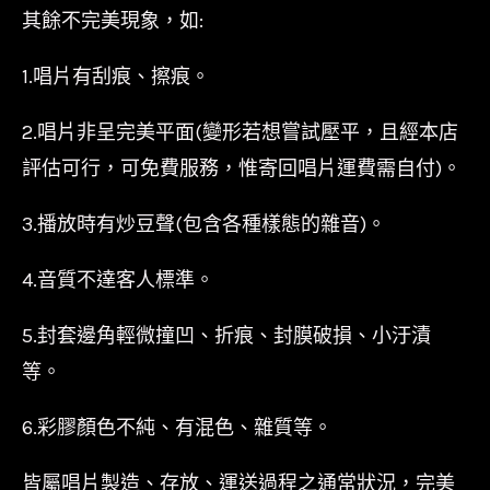
其餘不完美現象，如:
1.唱片有刮痕、擦痕。
2.唱片非呈完美平面(變形若想嘗試壓平，且經本店
評估可行，可免費服務，惟寄回唱片運費需自付)。
3.播放時有炒豆聲(包含各種樣態的雜音)。
4.音質不達客人標準。
5.封套邊角輕微撞凹、折痕、封膜破損、小汙漬
等。
6.彩膠顏色不純、有混色、雜質等。
皆屬唱片製造、存放、運送過程之通常狀況，完美