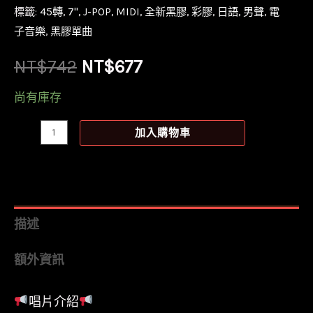
標籤:
45轉
,
7''
,
J-POP
,
MIDI
,
全新黑膠
,
彩膠
,
日語
,
男聲
,
電
子音樂
,
黑膠單曲
原
目
NT$
742
NT$
677
始
前
尚有庫存
價
價
【全
加入購物車
新
格：
格：
限
NT$742。
NT$677。
量
透
描述
紅
額外資訊
彩
膠
唱片介紹
45