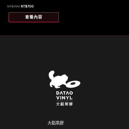
原
目
NT$
739
NT$
700
始
前
價
價
查看內容
格：
格：
NT$739。
NT$700。
大韜黑膠