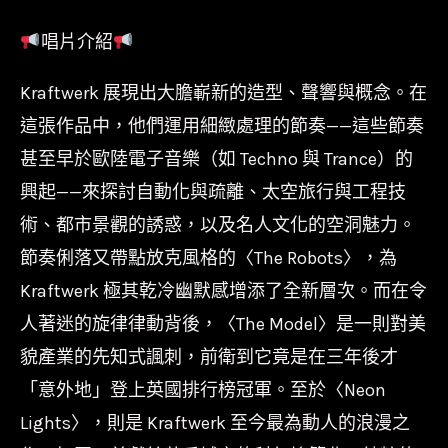
膠】
唱片介紹
電
力
Kraftwerk 展現出大膽嶄新的造型、聲響與概念。在
站
這張作品中，他們運用細緻處理的節奏——這些節奏
樂
甚至早於歐陸電子音樂（如 Techno 與 Trance）的
團
興起——來探討自動化與疏離、太空旅行與工程技
Kraftwerk
術、都市景觀的誘惑，以及名人文化的空洞魅力。
-
節奏俐落又帶點放克風格的〈The Robots〉，為
The
Kraftwerk 極其乾冷幽默感增添了全新層次。而在令
Man•Machine/180g
數
人著迷的旋律律動背後，〈The Model〉是一則對美
量
貌產業的先知式諷刺，前衛到它竟是在三年後才
「意外地」登上英國排行榜冠軍。至於〈Neon
Lights〉，則是 Kraftwerk 至今最為動人的浪漫之