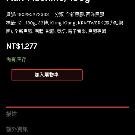
貨號:
190295272333
分類:
全新黑膠
,
西洋黑膠
標籤:
12''
,
180g
,
33轉
,
Kling Klang
,
KRAFTWERK(電力站樂
團)
,
全新黑膠
,
團體
,
彩膠
,
英語
,
電子音樂
,
黑膠專輯
NT$
1,277
尚有庫存
【全
加入購物車
新
限
量
透
描述
紅
額外資訊
彩