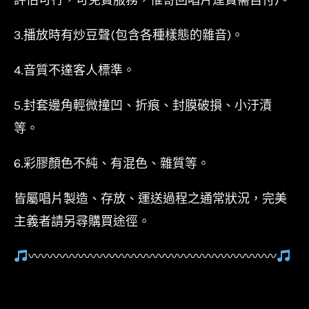
3.播放時有炒豆聲(包含各種樣態的雜音)。
4.音質不達客人標準。
5.封套邊角輕微撞凹、折痕、封膜破損、小汙漬
等。
6.彩膠顏色不純、有混色、雜質等。
皆屬唱片製造、存放、運送過程之通常狀況，完美
主義者請另尋購買途徑。
〰〰〰〰〰〰〰〰〰〰〰〰〰〰〰〰〰〰〰〰