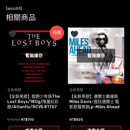
[woobt]
相關商品
特價
暫無庫存
暫無庫存
全新黑膠
全新黑膠
【全新黑膠】粗野少年族The
【全新黑膠】邁爾士戴維斯
Lost Boys/180g/限量紅彩
Miles Davis-瘋狂邁爾士 電
膠/Atlantic/RCV5 81767
影原聲帶2Lp-Miles Ahead
原
目
NT$
739
NT$
700
NT$
925
始
前
價
價