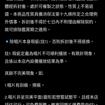
體經拆封後，處於可複製之狀態，性質上不易返
還，本商品性質具備消保法第十九條所定之合理例
外情事，拆封後不得於七日內不附理由解除契約，
故可排除鑑賞期之適用。
除唱片本身瑕疵(註1)，否則拆封後不得退換。
註1: 瑕疵定義為唱片不可順利播放，有跳針現象，
且係以本店內設備播放結果為準。
其餘不完美現象，如:
1.唱片有刮痕、擦痕。
2.唱片非呈完美平面(變形若想嘗試壓平，且經本店
評估可行，可免費服務，惟寄回唱片運費需自付)。