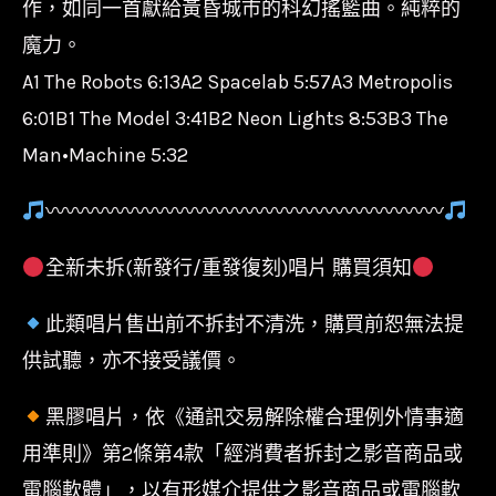
作，如同一首獻給黃昏城市的科幻搖籃曲。純粹的
魔力。
A1 The Robots 6:13A2 Spacelab 5:57A3 Metropolis
6:01B1 The Model 3:41B2 Neon Lights 8:53B3 The
Man•Machine 5:32
〰〰〰〰〰〰〰〰〰〰〰〰〰〰〰〰〰〰〰〰
全新未拆(新發行/重發復刻)唱片 購買須知
此類唱片售出前不拆封不清洗，購買前恕無法提
供試聽，亦不接受議價。
黑膠唱片，依《通訊交易解除權合理例外情事適
用準則》第2條第4款「經消費者拆封之影音商品或
電腦軟體」，以有形媒介提供之影音商品或電腦軟