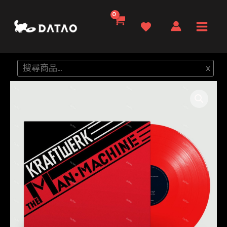
跳
至
Main
主
要
Men
搜
x
內
尋
容