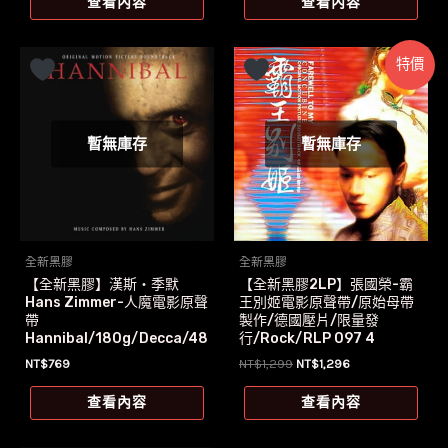
查看內容
查看內容
格：
格：
NT$739。
NT$700。
特價
暫無庫存
暫無庫存
全新黑膠
全新黑膠
【全新黑膠】漢斯‧季默
【全新黑膠2LP】張國榮-霸
Hans Zimmer-人魔電影原聲
王別姬電影原聲帶/原始母帶
帶
製作/德國壓片/限量發
Hannibal/180g/Decca/48
行/Rock/RLP 097 4
3 2130
原
目
NT$
769
NT$
1,299
NT$
1,296
始
前
價
價
查看內容
查看內容
格：
格：
NT$1,299。
NT$1,296。