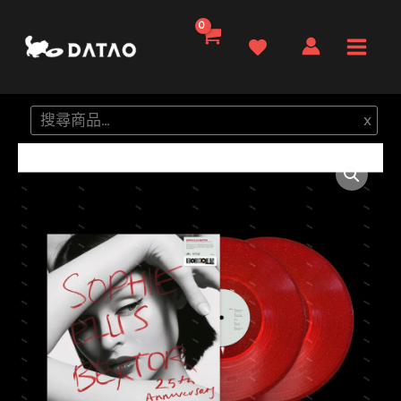
跳
至
Main
主
要
Men
搜
x
內
尋
容