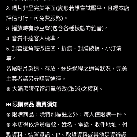
2. 唱片非呈完美平面(變形若想嘗試壓平，且經本店
評估可行，可免費服務)。
3. 播放時有炒豆聲(包含各種樣態的雜音)。
4. 音質不達客人標準。
5. 封套邊角輕微撞凹、折痕、封膜破損、小汙漬
等。
皆屬唱片製造、存放、運送過程之通常狀況，完美
主義者請另尋購買途徑。
⊛ 大韜黑膠保留訂單修改(取消)之權利。
⏭︎ 限購商品 購買須知
⊛ 限購商品，除特別標註之外，每人僅限購一件。
⊛ 本店得依會員帳號、姓名、電話、收件地址、付
款資料、裝置資訊、IP、取貨資料或其他足資辨識