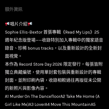
紅
額外資訊
亮
片
唱片介紹
彩
Sophie Ellis-Bextor 首張專輯《Read My Lips》25
膠
2LP】
週年紀念版登場——收錄特別加入專輯中的獨家語音
Sophie
錄音、珍稀 bonus tracks，以及重新設計的全新封
Ellis-
面視覺。
Bextor
本作為 Record Store Day 2026 限定發行，每張皆附
-
獨立典藏編號，使用單封套包裝與重新設計的專輯
Read
封面，並附印刷內袋，收錄相較過往再版從未公開
My
的新照片與影像內容。
Lips/RSD26/25
A1 Murder On The DancefloorA2 Take Me Home (A
週
Girl Like Me)A3 LoverA4 Move This MountainA5
年