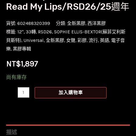
Read My Lips/RSD26/25週年
貨號:
602488320399
分類:
全新黑膠
,
西洋黑膠
標籤:
12''
,
33轉
,
RSD26
,
SOPHIE ELLIS-BEXTOR(蘇菲艾利斯
貝斯特)
,
Universal
,
全新黑膠
,
女聲
,
彩膠
,
流行
,
英語
,
電子音
樂
,
黑膠專輯
NT$
1,897
尚有庫存
【全
加入購物車
新
限
量
透
描述