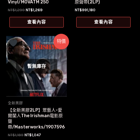
Vinyl/MOVATM 250
原聲帶(2LP)
原
目
NT$
1,299
NT$
1,269
NT$
991,180
始
前
價
價
查看內容
查看內容
格：
格：
NT$1,299。
NT$1,269。
特價
暫無庫存
全新黑膠
【全新黑膠2LP】眾藝人-愛
爾蘭人The Irishman電影原
聲
帶/Masterworks/1907596
9471
原
目
NT$
1,189
NT$
1,047
始
前