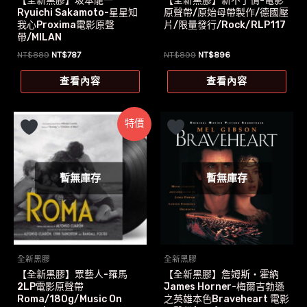
【全新黑膠】坂本龍一
【全新黑膠】新不了情-電影
Ryuichi Sakamoto-星星知
原聲帶/原始母帶製作/德國壓
我心Proxima電影原聲
片/限量發行/Rock/RLP117
帶/MILAN
原
目
原
目
NT$
889
NT$
787
NT$
899
NT$
896
始
前
始
前
價
價
價
價
查看內容
查看內容
格：
格：
格：
格：
NT$889。
NT$787。
NT$899。
NT$896。
特價
暫無庫存
暫無庫存
全新黑膠
全新黑膠
【全新黑膠】眾藝人-羅馬
【全新黑膠】詹姆斯‧霍納
2LP電影原聲帶
James Horner-梅爾吉勃遜
Roma/180g/Music On
之英雄本色Braveheart 電影