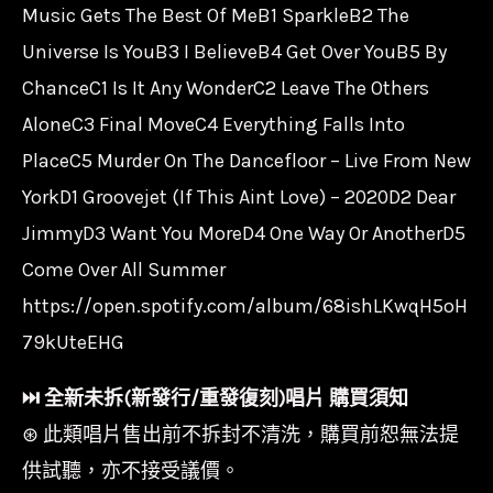
Music Gets The Best Of MeB1 SparkleB2 The
數
Universe Is YouB3 I BelieveB4 Get Over YouB5 By
量
ChanceC1 Is It Any WonderC2 Leave The Others
AloneC3 Final MoveC4 Everything Falls Into
PlaceC5 Murder On The Dancefloor – Live From New
YorkD1 Groovejet (If This Aint Love) – 2020D2 Dear
JimmyD3 Want You MoreD4 One Way Or AnotherD5
Come Over All Summer
https://open.spotify.com/album/68ishLKwqH5oH
79kUteEHG
⏭︎ 全新未拆(新發行/重發復刻)唱片 購買須知
⊛ 此類唱片售出前不拆封不清洗，購買前恕無法提
供試聽，亦不接受議價。