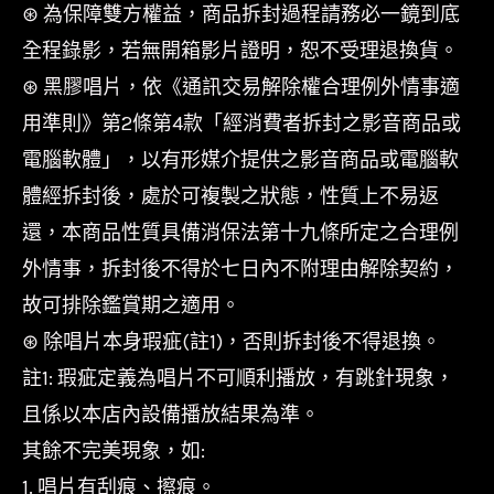
⊛ 為保障雙方權益，商品拆封過程請務必一鏡到底
全程錄影，若無開箱影片證明，恕不受理退換貨。
⊛ 黑膠唱片，依《通訊交易解除權合理例外情事適
用準則》第2條第4款「經消費者拆封之影音商品或
電腦軟體」，以有形媒介提供之影音商品或電腦軟
體經拆封後，處於可複製之狀態，性質上不易返
還，本商品性質具備消保法第十九條所定之合理例
外情事，拆封後不得於七日內不附理由解除契約，
故可排除鑑賞期之適用。
⊛ 除唱片本身瑕疵(註1)，否則拆封後不得退換。
註1: 瑕疵定義為唱片不可順利播放，有跳針現象，
且係以本店內設備播放結果為準。
其餘不完美現象，如:
1. 唱片有刮痕、擦痕。