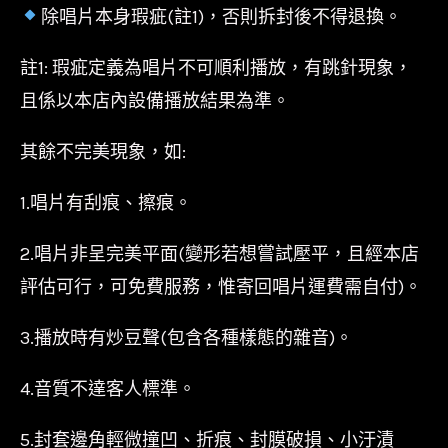
除唱片本身瑕疵(註1)，否則拆封後不得退換。
註1: 瑕疵定義為唱片不可順利播放，有跳針現象，
且係以本店內設備播放結果為準。
其餘不完美現象，如:
1.唱片有刮痕、擦痕。
2.唱片非呈完美平面(變形若想嘗試壓平，且經本店
評估可行，可免費服務，惟寄回唱片運費需自付)。
3.播放時有炒豆聲(包含各種樣態的雜音)。
4.音質不達客人標準。
5.封套邊角輕微撞凹、折痕、封膜破損、小汙漬