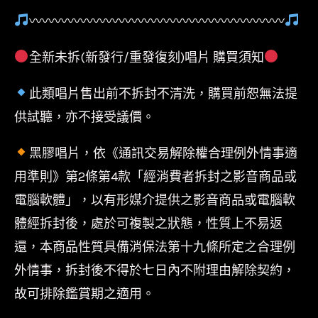
〰〰〰〰〰〰〰〰〰〰〰〰〰〰〰〰〰〰〰〰
全新未拆(新發行/重發復刻)唱片 購買須知
此類唱片售出前不拆封不清洗，購買前恕無法提
供試聽，亦不接受議價。
黑膠唱片，依《通訊交易解除權合理例外情事適
用準則》第2條第4款「經消費者拆封之影音商品或
電腦軟體」，以有形媒介提供之影音商品或電腦軟
體經拆封後，處於可複製之狀態，性質上不易返
還，本商品性質具備消保法第十九條所定之合理例
外情事，拆封後不得於七日內不附理由解除契約，
故可排除鑑賞期之適用。