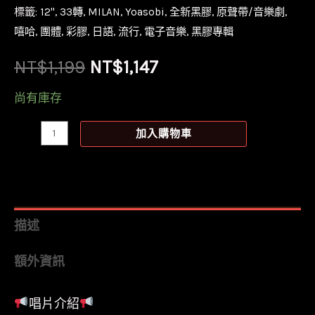
標籤:
12''
,
33轉
,
MILAN
,
Yoasobi
,
全新黑膠
,
原聲帶/音樂劇
,
嘻哈
,
團體
,
彩膠
,
日語
,
流行
,
電子音樂
,
黑膠專輯
原
目
NT$
1,199
NT$
1,147
始
前
尚有庫存
價
價
【全
加入購物車
新
格：
格：
限
NT$1,199。
NT$1,147。
量
透
描述
淺
額外資訊
藍
彩
唱片介紹
膠】