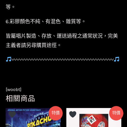
等。
6.彩膠顏色不純、有混色、雜質等。
皆屬唱片製造、存放、運送過程之通常狀況，完美
主義者請另尋購買途徑。
〰〰〰〰〰〰〰〰〰〰〰〰〰〰〰〰〰〰〰〰
[woobt]
相關商品
特價
特價