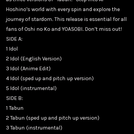
題
Hoshino’s world with every spin and explore the
曲/19802810241/Milan
journey of stardom. This release is essential for all
數
量
fans of Oshi no Ko and YOASOBI. Don’t miss out!
SIDE A:
1 Idol
2 Idol (English Version)
3 Idol (Anime Edit)
4 Idol (sped up and pitch up version)
5 Idol (instrumental)
SIDE B:
1 Tabun
2 Tabun (sped up and pitch up version)
3 Tabun (instrumental)