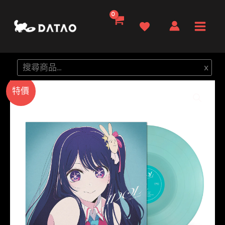
跳
至
Main
主
要
Men
搜
x
內
尋
容
特價