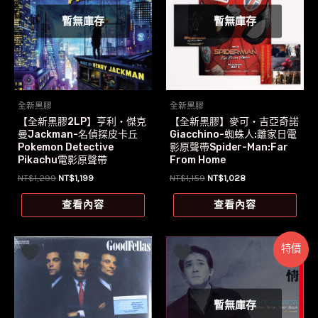
暫無庫存
暫無庫存
全新黑膠
全新黑膠
【全新黑膠2LP】亨利‧傑克
【全新黑膠】麥可‧吉亞奇諾
曼Jackman-名偵探皮卡丘
Giacchino-蜘蛛人:離家日電
Pokemon Detective
影原聲帶Spider-Man:Far
Pikachu電影原聲帶
From Home
原
目
原
目
NT$
1,299
NT$
1,199
NT$
1,159
NT$
1,028
始
前
始
前
價
價
價
價
查看內容
查看內容
格：
格：
格：
格：
NT$1,299。
NT$1,199。
NT$1,159。
NT$1,028。
特價
暫無庫存