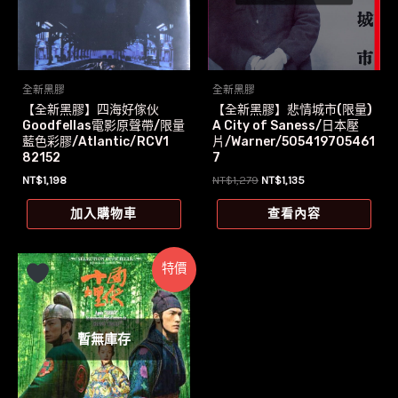
全新黑膠
全新黑膠
【全新黑膠】悲情城市(限量)
【全新黑膠】四海好傢伙
A City of Saness/日本壓
Goodfellas電影原聲帶/限量
片/Warner/505419705461
藍色彩膠/Atlantic/RCV1
7
82152
原
目
NT$
1,279
NT$
1,135
NT$
1,198
始
前
價
價
查看內容
加入購物車
格：
格：
NT$1,279。
NT$1,135。
特價
暫無庫存