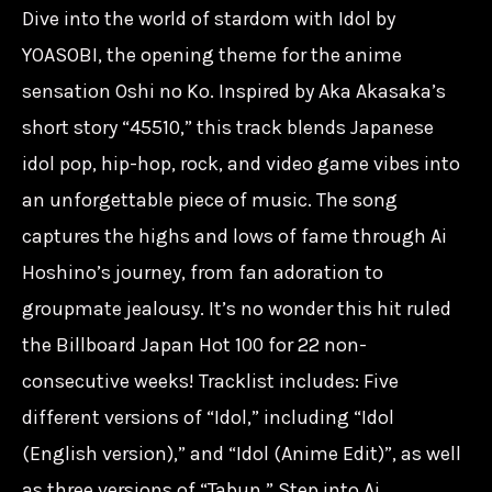
Dive into the world of stardom with Idol by
YOASOBI-
ア
YOASOBI, the opening theme for the anime
イ
sensation Oshi no Ko. Inspired by Aka Akasaka’s
ド
short story “45510,” this track blends Japanese
ル
idol pop, hip-hop, rock, and video game vibes into
Idol/
an unforgettable piece of music. The song
我
captures the highs and lows of fame through Ai
推
Hoshino’s journey, from fan adoration to
的
groupmate jealousy. It’s no wonder this hit ruled
孩
the Billboard Japan Hot 100 for 22 non-
子
consecutive weeks! Tracklist includes: Five
動
different versions of “Idol,” including “Idol
畫
(English version),” and “Idol (Anime Edit)”, as well
主
as three versions of “Tabun.” Step into Ai