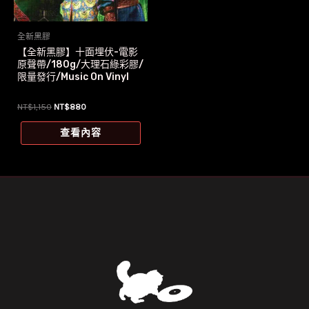
全新黑膠
【全新黑膠】十面埋伏-電影
原聲帶/180g/大理石綠彩膠/
限量發行/Music On Vinyl
原
目
NT$
1,150
NT$
880
始
前
價
價
查看內容
格：
格：
NT$1,150。
NT$880。