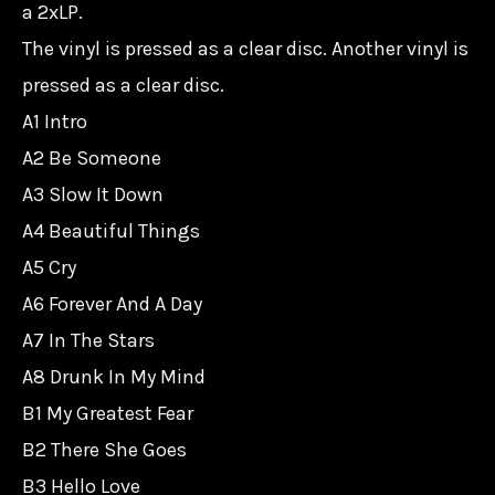
a 2xLP.
The vinyl is pressed as a clear disc. Another vinyl is
pressed as a clear disc.
A1 Intro
A2 Be Someone
A3 Slow It Down
A4 Beautiful Things
A5 Cry
A6 Forever And A Day
A7 In The Stars
A8 Drunk In My Mind
B1 My Greatest Fear
B2 There She Goes
B3 Hello Love