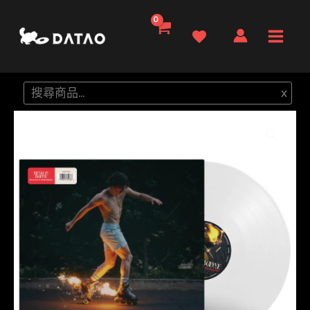
跳
至
Main
主
要
Men
搜
x
內
尋
容