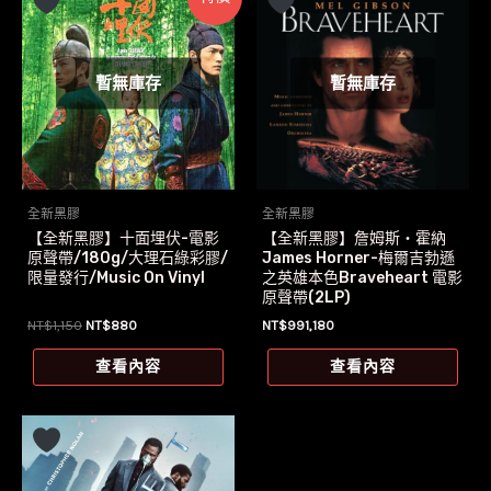
暫無庫存
暫無庫存
全新黑膠
全新黑膠
【全新黑膠】十面埋伏-電影
【全新黑膠】詹姆斯‧霍納
原聲帶/180g/大理石綠彩膠/
James Horner-梅爾吉勃遜
限量發行/Music On Vinyl
之英雄本色Braveheart 電影
原聲帶(2LP)
原
目
NT$
1,150
NT$
880
NT$
991,180
始
前
價
價
查看內容
查看內容
格：
格：
NT$1,150。
NT$880。