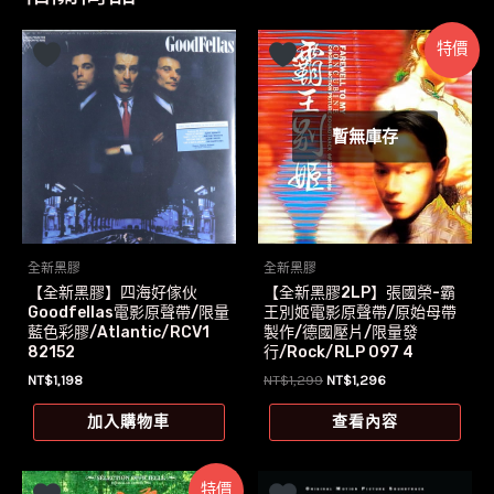
特價
暫無庫存
全新黑膠
全新黑膠
【全新黑膠】四海好傢伙
【全新黑膠2LP】張國榮-霸
Goodfellas電影原聲帶/限量
王別姬電影原聲帶/原始母帶
藍色彩膠/Atlantic/RCV1
製作/德國壓片/限量發
82152
行/Rock/RLP 097 4
原
目
NT$
1,198
NT$
1,299
NT$
1,296
始
前
價
價
加入購物車
查看內容
格：
格：
NT$1,299。
NT$1,296。
特價