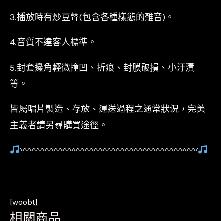
3.播放時有炒豆聲(包含各種樣態的雜音)。
4.音質不達客人標準。
5.封套邊角輕微撞凹、折痕、封膜破損、小汙漬
等。
皆屬唱片製造、存放、運送過程之通常狀況，完美
主義者請另尋購買途徑。
〰〰〰〰〰〰〰〰〰〰〰〰〰〰〰〰〰〰〰〰
[woobt]
相關商品