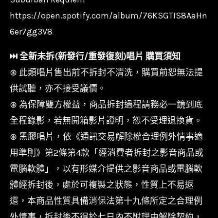
https://open.spotify.com/album/76KSGTIS8AaHn
6er7gg3V8
⏭︎ 全新未拆(新發行/重發復刻)唱片 購買須知
⊛ 此類唱片售出前不拆封不清洗，購買前恕無法提
供試聽，亦不接受議價。
⊛ 為保障雙方權益，商品拆封過程請務必一鏡到底
全程錄影，若無開箱影片證明，恕不受理退換貨。
⊛ 黑膠唱片，依《通訊交易解除權合理例外情事適
用準則》第2條第4款「經消費者拆封之影音商品或
電腦軟體」，以有形媒介提供之影音商品或電腦軟
體經拆封後，處於可複製之狀態，性質上不易返
還，本商品性質具備消保法第十九條所定之合理例
外情事，拆封後不得於七日內不附理由解除契約，