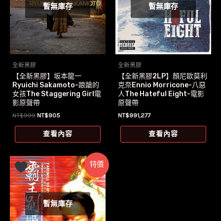
暫無庫存
暫無庫存
全新黑膠
全新黑膠
【全新黑膠】坂本龍一
【全新黑膠2LP】顏尼歐莫利
Ryuichi Sakamoto-踉蹌的
克奈Ennio Morricone-八惡
女孩The Staggering Girl電
人The Hateful Eight-電影
影原聲帶
原聲帶
原
目
NT$
999
NT$
905
NT$
991,277
始
前
價
價
查看內容
查看內容
格：
格：
NT$999。
NT$905。
特價
暫無庫存