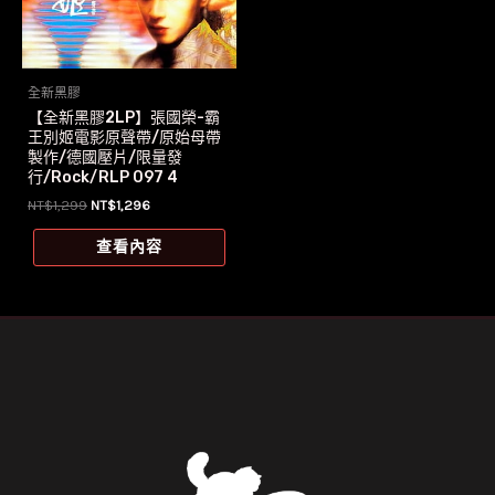
全新黑膠
【全新黑膠2LP】張國榮-霸
王別姬電影原聲帶/原始母帶
製作/德國壓片/限量發
行/Rock/RLP 097 4
原
目
NT$
1,299
NT$
1,296
始
前
價
價
查看內容
格：
格：
NT$1,299。
NT$1,296。