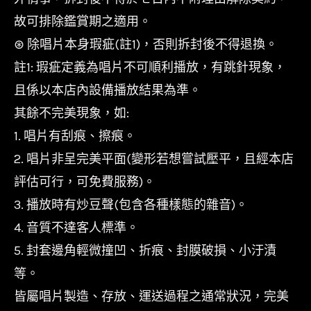
故可排除鑑賞期之適用。
⊛ 除唱片本身瑕疵(註1)，否則拆封後不得退換。
註1: 瑕疵定義為唱片不可順利播放，有跳針現象，
且係以本店內設備播放結果為準。
其餘不完美現象，如:
1. 唱片有刮痕、擦痕。
2. 唱片非呈完美平面(變形若想嘗試壓平，且經本店
評估可行，可免費服務)。
3. 播放時有炒豆聲(包含各種樣態的雜音)。
4. 音質不達客人標準。
5. 封套邊角輕微撞凹、折痕、封膜破損、小汙漬
等。
皆屬唱片製造、存放、運送過程之通常狀況，完美