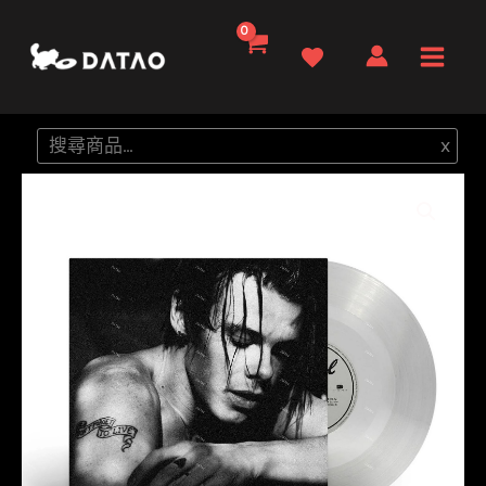
跳
至
Main
主
要
Men
搜
x
內
尋
容