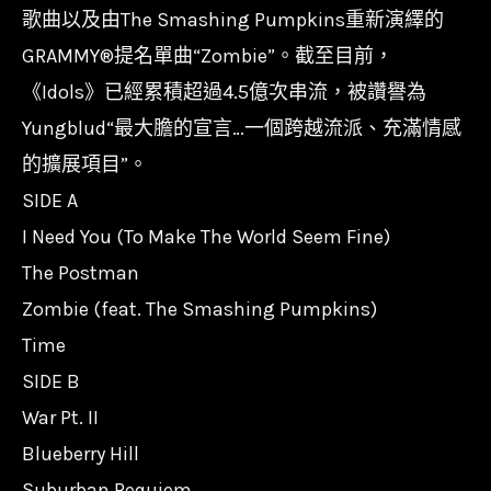
Yungblud
歌曲以及由The Smashing Pumpkins重新演繹的
-
GRAMMY®提名單曲“Zombie”。截至目前，
Idols
《Idols》已經累積超過4.5億次串流，被讚譽為
II/199957359382
Yungblud“最大膽的宣言…一個跨越流派、充滿情感
數
的擴展項目”。
量
SIDE A
I Need You (To Make The World Seem Fine)
The Postman
Zombie (feat. The Smashing Pumpkins)
Time
SIDE B
War Pt. II
Blueberry Hill
Suburban Requiem