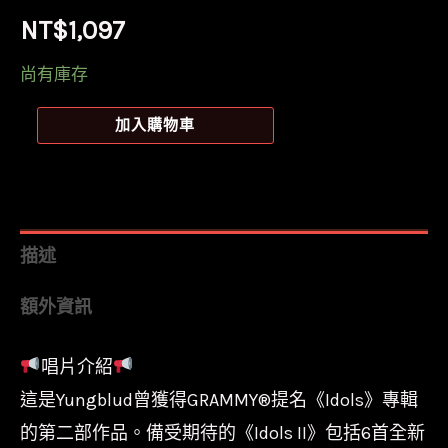
NT$
1,097
尚有庫存
【全
加入購物車
新
限
量
透
描述
明
額外資訊
膠】
搖
唱片介紹
滾
這是Yungblud曾獲得GRAMMY®提名《Idols》專輯
小
丑
的第二部作品。備受期待的《Idols II》包括6首全新