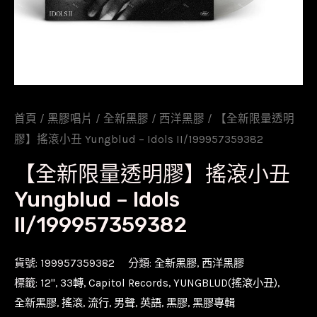
首頁
/
黑膠唱片
/
全新黑膠
/
西洋黑膠
/ 【全新限量透明
膠】搖滾小丑 Yungblud – Idols II/199957359382
【全新限量透明膠】搖滾小丑
Yungblud – Idols
II/199957359382
貨號:
199957359382
分類:
全新黑膠
,
西洋黑膠
標籤:
12''
,
33轉
,
Capitol Records
,
YUNGBLUD(搖滾小丑)
,
全新黑膠
,
搖滾
,
流行
,
男聲
,
英語
,
黑膠
,
黑膠專輯