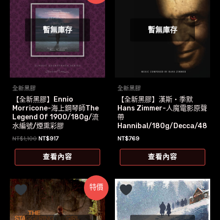
暫無庫存
暫無庫存
全新黑膠
全新黑膠
【全新黑膠】Ennio
【全新黑膠】漢斯‧季默
Morricone-海上鋼琴師The
Hans Zimmer-人魔電影原聲
Legend Of 1900/180g/流
帶
水編號/煙熏彩膠
Hannibal/180g/Decca/48
3 2130
原
目
NT$
1,100
NT$
917
NT$
769
始
前
價
價
查看內容
查看內容
格：
格：
NT$1,100。
NT$917。
特價