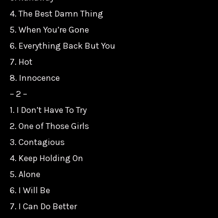
4. The Best Damn Thing
5. When You’re Gone
6. Everything Back But You
7. Hot
8. Innocence
– 2 –
1. I Don’t Have To Try
2. One of Those Girls
3. Contagious
4. Keep Holding On
5. Alone
6. I Will Be
7. I Can Do Better