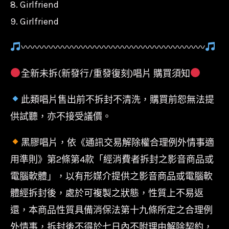
8. Girlfriend
9. Girlfriend
〰〰〰〰〰〰〰〰〰〰〰〰〰〰〰〰〰〰〰〰
全新未拆(新發行/重發復刻)唱片 購買須知
此類唱片售出前不拆封不清洗，購買前恕無法提
供試聽，亦不接受議價。
黑膠唱片，依《通訊交易解除權合理例外情事適
用準則》第2條第4款「經消費者拆封之影音商品或
電腦軟體」，以有形媒介提供之影音商品或電腦軟
體經拆封後，處於可複製之狀態，性質上不易返
還，本商品性質具備消保法第十九條所定之合理例
外情事，拆封後不得於七日內不附理由解除契約，