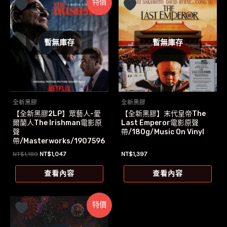
特價
暫無庫存
暫無庫存
全新黑膠
全新黑膠
【全新黑膠2LP】眾藝人-愛
【全新黑膠】末代皇帝The
爾蘭人The Irishman電影原
Last Emperor電影原聲
聲
帶/180g/Music On Vinyl
帶/Masterworks/1907596
9471
原
目
NT$
1,189
NT$
1,047
NT$
1,397
始
前
價
價
查看內容
查看內容
格：
格：
NT$1,189。
NT$1,047。
特價