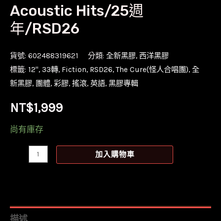
Acoustic Hits/25週
年/RSD26
貨號:
602488319621
分類:
全新黑膠
,
西洋黑膠
標籤:
12''
,
33轉
,
Fiction
,
RSD26
,
The Cure(怪人合唱團)
,
全
新黑膠
,
團體
,
彩膠
,
搖滾
,
英語
,
黑膠專輯
NT$
1,999
尚有庫存
【全
加入購物車
新
限
量
環
描述