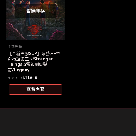
暫無庫存
全新黑膠
【全新黑膠2LP】眾藝人-怪
奇物語第三季Stranger
Things 3電視劇原聲
帶/Legacy
原
目
NT$
949
NT$
845
始
前
價
價
查看內容
格：
格：
NT$949。
NT$845。