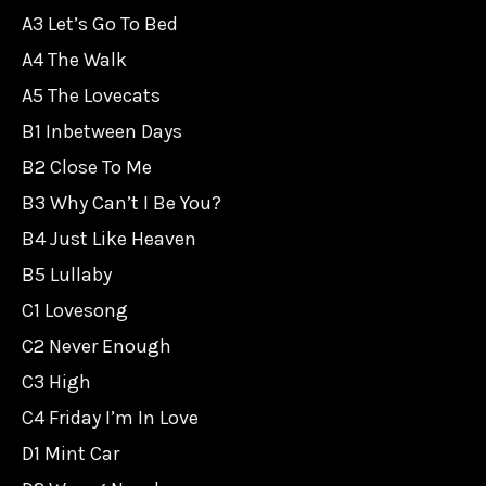
Hits/25
A3 Let’s Go To Bed
週
A4 The Walk
年/RSD26
A5 The Lovecats
數
B1 Inbetween Days
量
B2 Close To Me
B3 Why Can’t I Be You?
B4 Just Like Heaven
B5 Lullaby
C1 Lovesong
C2 Never Enough
C3 High
C4 Friday I’m In Love
D1 Mint Car