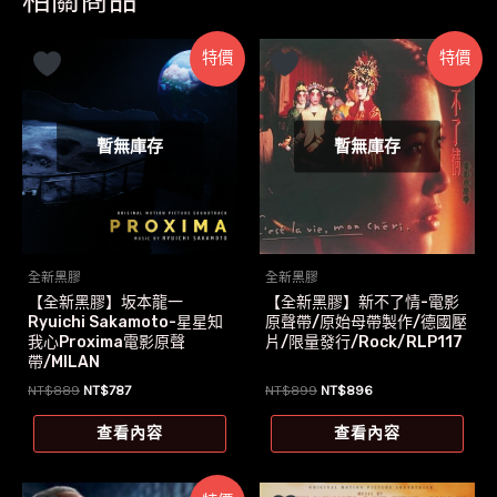
特價
特價
暫無庫存
暫無庫存
全新黑膠
全新黑膠
【全新黑膠】坂本龍一
【全新黑膠】新不了情-電影
Ryuichi Sakamoto-星星知
原聲帶/原始母帶製作/德國壓
我心Proxima電影原聲
片/限量發行/Rock/RLP117
帶/MILAN
原
目
原
目
NT$
889
NT$
787
NT$
899
NT$
896
始
前
始
前
價
價
價
價
查看內容
查看內容
格：
格：
格：
格：
NT$889。
NT$787。
NT$899。
NT$896。