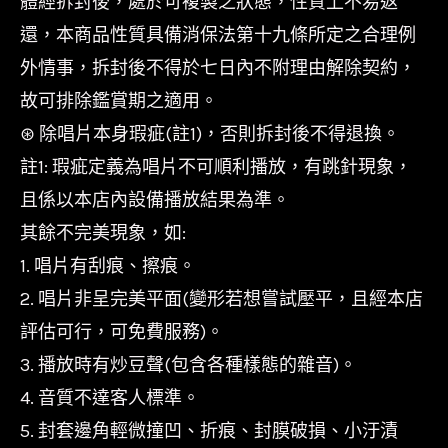
體經拆封後，處於可複製之狀態，性質上不易返
還，本商品性質具備消保法第十九條所定之合理例
外情事，拆封後不得於七日內不附理由解除契約，
故可排除鑑賞期之適用。
⊛ 除唱片本身瑕疵(註1)，否則拆封後不得退換。
註1: 瑕疵定義為唱片不可順利播放，有跳針現象，
且係以本店內設備播放結果為準。
其餘不完美現象，如:
1. 唱片有刮痕、擦痕。
2. 唱片非呈完美平面(變形若想嘗試壓平，且經本店
評估可行，可免費服務)。
3. 播放時有炒豆聲(包含各種樣態的雜音)。
4. 音質不達客人標準。
5. 封套邊角輕微撞凹、折痕、封膜破損、小汙漬