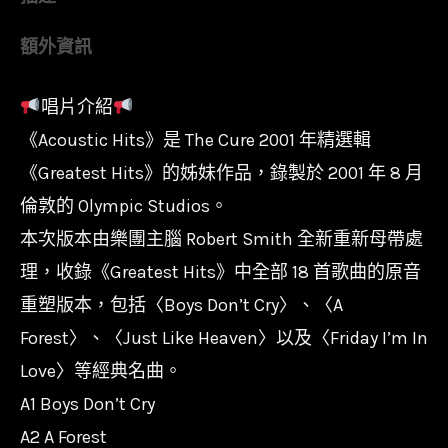
保
額外資訊
銀
彩
唱片介紹
膠
《Acoustic Hits》是 The Cure 2001 年精選輯
2LP】
怪
《Greatest Hits》的姊妹作品，錄製於 2001 年 8 月
人
倫敦的 Olympic Studios。
合
本次版本由樂團主腦 Robert Smith 全新重新母帶處
唱
理，收錄《Greatest Hits》中全部 18 首歌曲的原音
團
重塑版本，包括〈Boys Don’t Cry〉、〈A
The
Forest〉、〈Just Like Heaven〉以及〈Friday I’m In
Cure
Love〉等經典名曲。
-
A1 Boys Don’t Cry
Acoustic
A2 A Forest