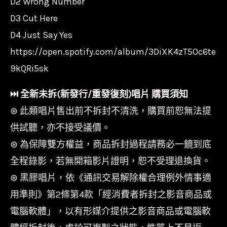
D2 Wrong Number
D3 Cut Here
D4 Just Say Yes
https://open.spotify.com/album/3DiXK4zT5Oc6te
9kQRi5sk
⏭︎ 全新未拆(新發行/重發復刻)唱片 購買須知
⊛ 此類唱片售出前不拆封不清洗，購買前恕無法提
供試聽，亦不接受議價。
⊛ 為保障雙方權益，商品拆封過程請務必一鏡到底
全程錄影，若無開箱影片證明，恕不受理退換貨。
⊛ 黑膠唱片，依《通訊交易解除權合理例外情事適
用準則》第2條第4款「經消費者拆封之影音商品或
電腦軟體」，以有形媒介提供之影音商品或電腦軟