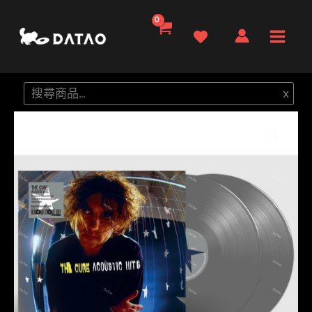
跳
至
Main
主
要
Men
搜
x
內
尋
容