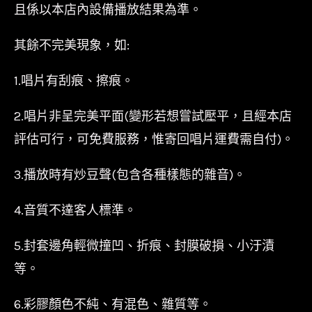
且係以本店內設備播放結果為準。
其餘不完美現象，如:
1.唱片有刮痕、擦痕。
2.唱片非呈完美平面(變形若想嘗試壓平，且經本店
評估可行，可免費服務，惟寄回唱片運費需自付)。
3.播放時有炒豆聲(包含各種樣態的雜音)。
4.音質不達客人標準。
5.封套邊角輕微撞凹、折痕、封膜破損、小汙漬
等。
6.彩膠顏色不純、有混色、雜質等。