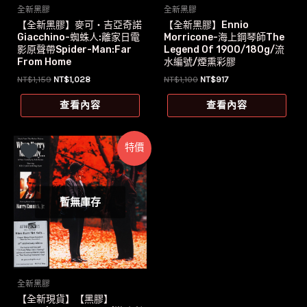
全新黑膠
全新黑膠
【全新黑膠】麥可‧吉亞奇諾
【全新黑膠】Ennio
Giacchino-蜘蛛人:離家日電
Morricone-海上鋼琴師The
影原聲帶Spider-Man:Far
Legend Of 1900/180g/流
From Home
水編號/煙熏彩膠
原
目
原
目
NT$
1,159
NT$
1,028
NT$
1,100
NT$
917
始
前
始
前
價
價
價
價
查看內容
查看內容
格：
格：
格：
格：
NT$1,159。
NT$1,028。
NT$1,100。
NT$917。
特價
暫無庫存
全新黑膠
【全新現貨】【黑膠】