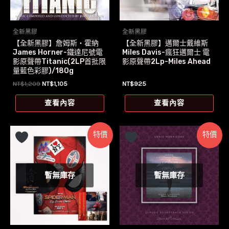
全新黑膠
全新黑膠
【全新黑膠】詹姆斯‧霍納
【全新黑膠】邁爾士戴維斯
James Horner-鐵達尼號電
Miles Davis-瘋狂邁爾士 電
影原聲帶Titanic(2LP首批限
影原聲帶2Lp-Miles Ahead
量藍色彩膠)/180g
原
目
NT$
1,209
NT$
1,105
NT$
925
始
前
價
價
查看內容
查看內容
格：
格：
NT$1,209。
NT$1,105。
特價
特價
暫無庫存
暫無庫存