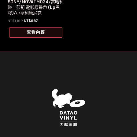
SONY/MOVATM024/當哈利
碰上莎莉 電影原聲帶 (Lp黑
膠)/小亨利康尼克
原
目
NT$
1,192
NT$
987
始
前
價
價
查看內容
格：
格：
NT$1,192。
NT$987。