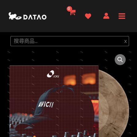
跳
至
Main
主
要
Men
搜
x
內
尋
容