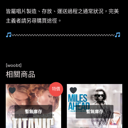
皆屬唱片製造、存放、運送過程之通常狀況，完美
主義者請另尋購買途徑。
〰〰〰〰〰〰〰〰〰〰〰〰〰〰〰〰〰〰〰〰
[woobt]
相關商品
特價
暫無庫存
暫無庫存