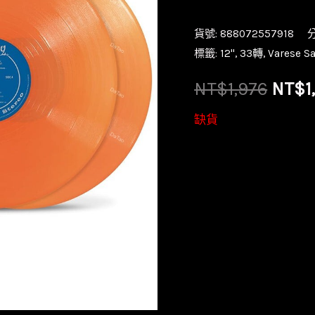
貨號:
888072557918
標籤:
12''
,
33轉
,
Varese S
原
NT$
1,976
NT$
1
始
缺貨
價
格：
NT$1