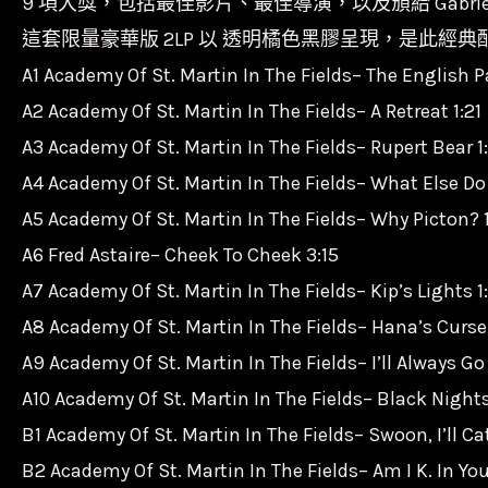
9 項大獎，包括最佳影片、最佳導演，以及頒給 Gabrie
這套限量豪華版 2LP 以 透明橘色黑膠呈現，是此經
A1 Academy Of St. Martin In The Fields– The English P
A2 Academy Of St. Martin In The Fields– A Retreat 1:21
A3 Academy Of St. Martin In The Fields– Rupert Bear 1
A4 Academy Of St. Martin In The Fields– What Else Do
A5 Academy Of St. Martin In The Fields– Why Picton? 
A6 Fred Astaire– Cheek To Cheek 3:15
A7 Academy Of St. Martin In The Fields– Kip’s Lights 1
A8 Academy Of St. Martin In The Fields– Hana’s Curse
A9 Academy Of St. Martin In The Fields– I’ll Always G
A10 Academy Of St. Martin In The Fields– Black Nights
B1 Academy Of St. Martin In The Fields– Swoon, I’ll Ca
B2 Academy Of St. Martin In The Fields– Am I K. In Yo