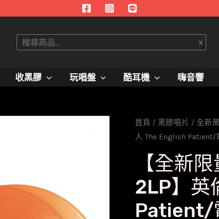
搜
x
尋
收黑膠
玩唱盤
酷耳機
嗨音響
首頁
/
黑膠唱片
/
全新
人 The English Patie
【全新限
2LP】英倫
Patien