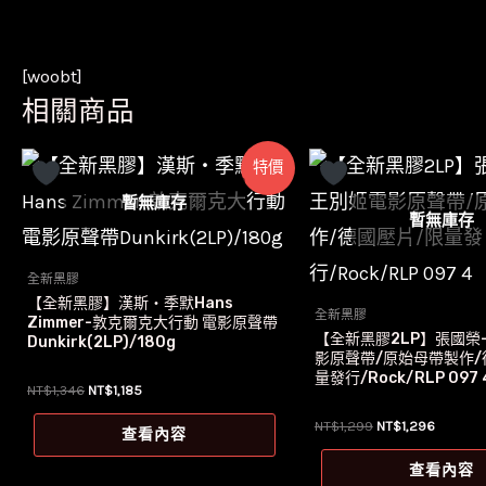
[woobt]
相關商品
特價
暫無庫存
暫無庫存
全新黑膠
【全新黑膠】漢斯‧季默Hans
全新黑膠
Zimmer-敦克爾克大行動 電影原聲帶
【全新黑膠2LP】張國榮
Dunkirk(2LP)/180g
影原聲帶/原始母帶製作/
量發行/Rock/RLP 097 
原
目
NT$
1,346
NT$
1,185
始
前
價
價
原
目
NT$
1,299
NT$
1,296
查看內容
格：
格：
始
前
NT$1,346。
NT$1,185。
價
價
查看內容
格：
格：