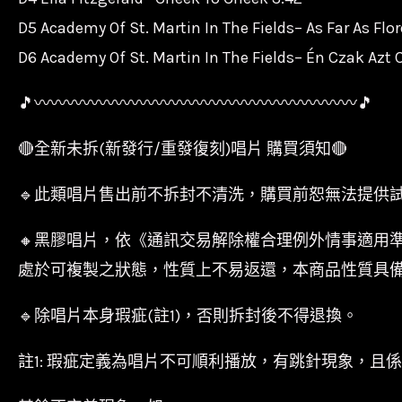
D5 Academy Of St. Martin In The Fields– As Far As Flor
D6 Academy Of St. Martin In The Fields– Én Czak Azt 
〰〰〰〰〰〰〰〰〰〰〰〰〰〰〰〰〰〰〰〰
全新未拆(新發行/重發復刻)唱片 購買須知
此類唱片售出前不拆封不清洗，購買前恕無法提供
黑膠唱片，依《通訊交易解除權合理例外情事適用
處於可複製之狀態，性質上不易返還，本商品性質具
除唱片本身瑕疵(註1)，否則拆封後不得退換。
註1: 瑕疵定義為唱片不可順利播放，有跳針現象，且