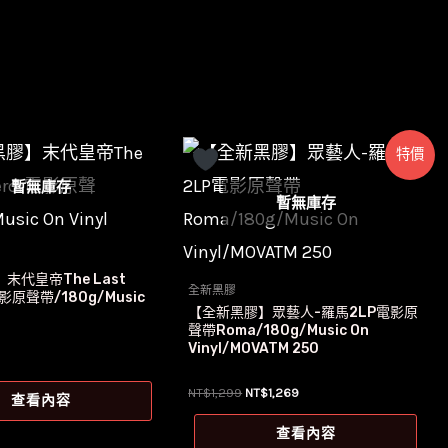
特價
暫無庫存
暫無庫存
末代皇帝The Last
全新黑膠
電影原聲帶/180g/Music
【全新黑膠】眾藝人-羅馬2LP電影原
聲帶Roma/180g/Music On
Vinyl/MOVATM 250
原
目
NT$
1,299
NT$
1,269
查看內容
始
前
價
價
查看內容
格：
格：