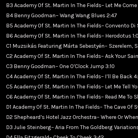
B3 Academy Of St. Martin In The Fields– Let Me Come 
B4 Benny Goodman– Wang Wang Blues 2:47
B5 Academy Of St. Martin In The Fields– Convento Di
B6 Academy Of St. Martin In The Fields– Herodotus 1:
C1 Muzsikás Featuring Márta Sebestyén– Szerelem, S
C2 Academy Of St. Martin In The Fields– Ask Your Sain
C3 Benny Goodman– One O’Clock Jump 3:10
C4 Academy Of St. Martin In The Fields– I’ll Be Back 4
C5 Academy Of St. Martin In The Fields– Let Me Tell 
C6 Academy Of St. Martin In The Fields– Read Me To S
D1 Academy Of St. Martin In The Fields– The Cave Of
D2 Shepheard’s Hotel Jazz Orchestra– Where Or When
D3 Julie Steinberg– Aria From The Goldberg Variation
D4 Ella Fitzgerald– Cheek To Cheek 3:42