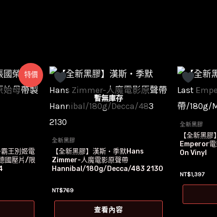
特價
暫無庫存
全新黑膠
【全新黑膠】
全新黑膠
Emperor
-霸王別姬電
【全新黑膠】漢斯‧季默Hans
On Vinyl
德國壓片/限
Zimmer-人魔電影原聲帶
4
Hannibal/180g/Decca/483 2130
NT$
1,397
NT$
769
查看內容