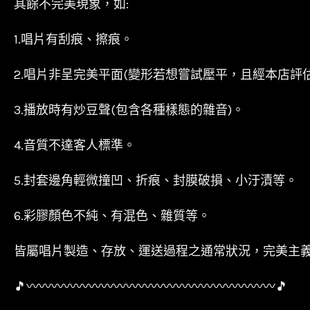
其餘不完美現象，如:
1.唱片有刮痕、擦痕。
2.唱片非呈完美平面(變形若想嘗試壓平，且經本店評
3.播放時有炒豆聲(包含各種樣態的雜音)。
4.音質不達客人標準。
5.封套邊角輕微撞凹、折痕、封膜破損、小汙漬等。
6.彩膠顏色不純、有混色、雜質等。
皆屬唱片製造、存放、運送過程之通常狀況，完美主
〰〰〰〰〰〰〰〰〰〰〰〰〰〰〰〰〰〰〰〰