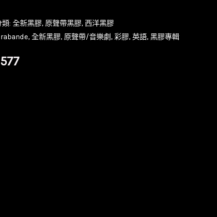
分類:
全新黑膠
,
原聲帶黑膠
,
西洋黑膠
arabande
,
全新黑膠
,
原聲帶/音樂劇
,
彩膠
,
英語
,
黑膠專輯
目
,577
前
價
格：
,976。
NT$1,577。