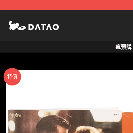
跳
至
主
要
內
瘋預購
容
特價