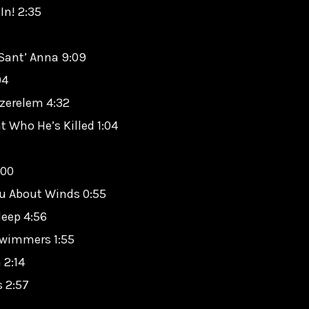
In! 2:35
 Sant’ Anna 9:09
04
zerelem 4:32
t Who He’s Killed 1:04
:00
You About Winds 0:55
leep 4:56
 Swimmers 1:55
 2:14
s 2:57