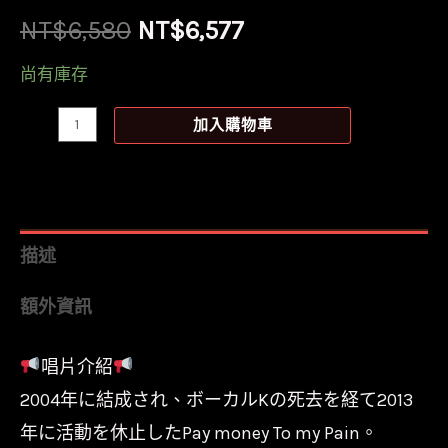
原
目
NT$
6,580
NT$
6,577
始
前
尚有庫存
價
價
【全
加入購物車
新
格：
格：
限
NT$6,580。
NT$6,577。
量
彩
描述
膠
額外資訊
8LP+毛
帽】
唱片介紹
Pay
2004年に結成され、ボーカルKの死去を経て2013
money
To
年に活動を休止したPay money To my Pain。