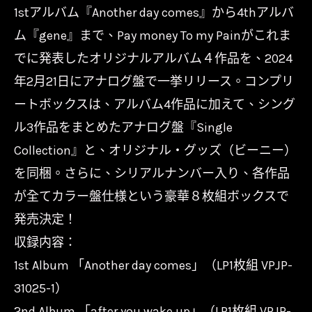
my
1stアルバム『Another day comes』から4thアルバ
Pain
ム『gene』まで、Pay money To my Painがこれま
-
でに発表したオリジナルアルバム４作品を、2024
Vinyl
年2月21日にアナログ盤で一挙リリース。コンプリ
COMPLETE
ートボックスは、アルバム4作品に加えて、シング
BOX
ル3作品をまとめたアナログ盤『Single
數
Collection』と、オリジナル・グッズ（ビーニー）
量
を同梱。さらに、シリアルナンバー入り、各作品
が全てカラー盤仕様という豪華８枚組ボックスで
発売決定！
収録内容：
1st Album 「Another day comes」（LP1枚組 VPJP-
31025-1）
2nd Album 「after you wake up」（LP1枚組 VPJP-