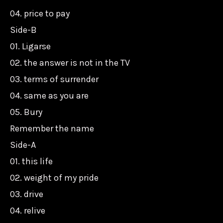
04. price to pay
Side-B
01. Ligarse
02. the answer is not in the TV
03. terms of surrender
04. same as you are
05. Bury
Remember the name
Side-A
01. this life
02. weight of my pride
03. drive
04. relive