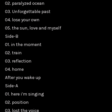
02. paralyzed ocean
03. Unforgettable past
04. lose your own
05. the sun, love and myself
Side-B
01. in the moment
02. train
03. reflection
04. home
After you wake up
Side-A
01. here i’m singing
02. position
03. lost the voice