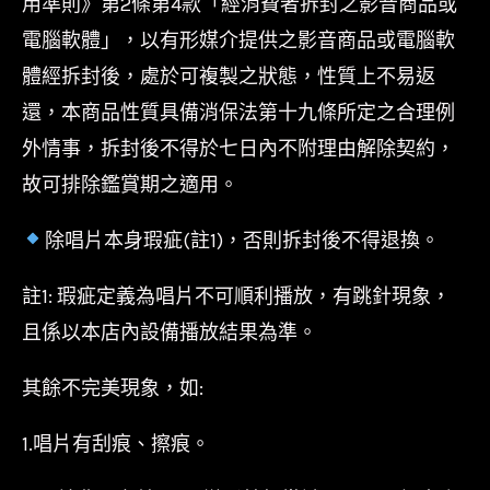
用準則》第2條第4款「經消費者拆封之影音商品或
電腦軟體」，以有形媒介提供之影音商品或電腦軟
體經拆封後，處於可複製之狀態，性質上不易返
還，本商品性質具備消保法第十九條所定之合理例
外情事，拆封後不得於七日內不附理由解除契約，
故可排除鑑賞期之適用。
除唱片本身瑕疵(註1)，否則拆封後不得退換。
註1: 瑕疵定義為唱片不可順利播放，有跳針現象，
且係以本店內設備播放結果為準。
其餘不完美現象，如:
1.唱片有刮痕、擦痕。