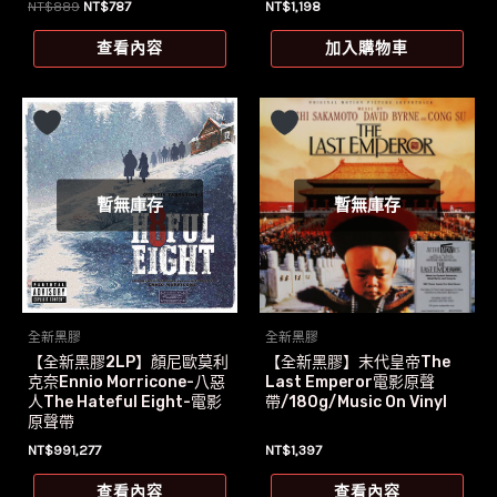
原
目
NT$
889
NT$
787
NT$
1,198
始
前
價
價
查看內容
加入購物車
格：
格：
NT$889。
NT$787。
暫無庫存
暫無庫存
全新黑膠
全新黑膠
【全新黑膠2LP】顏尼歐莫利
【全新黑膠】末代皇帝The
克奈Ennio Morricone-八惡
Last Emperor電影原聲
人The Hateful Eight-電影
帶/180g/Music On Vinyl
原聲帶
NT$
991,277
NT$
1,397
查看內容
查看內容