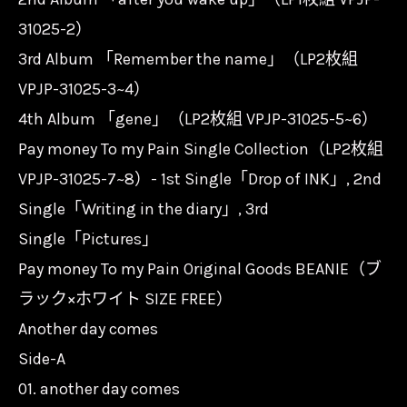
31025-2）
3rd Album 「Remember the name」（LP2枚組
VPJP-31025-3~4）
4th Album 「gene」（LP2枚組 VPJP-31025-5~6）
Pay money To my Pain Single Collection（LP2枚組
VPJP-31025-7~8）- 1st Single「Drop of INK」, 2nd
Single「Writing in the diary」, 3rd
Single「Pictures」
Pay money To my Pain Original Goods BEANIE（ブ
ラック×ホワイト SIZE FREE）
Another day comes
Side-A
01. another day comes