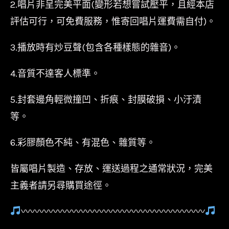
2.唱片非呈完美平面(變形若想嘗試壓平，且經本店
評估可行，可免費服務，惟寄回唱片運費需自付)。
3.播放時有炒豆聲(包含各種樣態的雜音)。
4.音質不達客人標準。
5.封套邊角輕微撞凹、折痕、封膜破損、小汙漬
等。
6.彩膠顏色不純、有混色、雜質等。
皆屬唱片製造、存放、運送過程之通常狀況，完美
主義者請另尋購買途徑。
〰〰〰〰〰〰〰〰〰〰〰〰〰〰〰〰〰〰〰〰