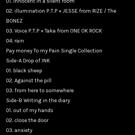
01. Innocent in a silent room
02. illumination P.T.P × JESSE from RIZE / The
BONEZ
03. Voice P.T.P × Taka from ONE OK ROCK
04. rain
Pay money To my Pain Single Collection
Side-A Drop of INK
01. black sheep
02. Against the pill
03. from here to somewhere
Side-B Writing in the diary
01. out of my hands
02. close the door
03. anxiety