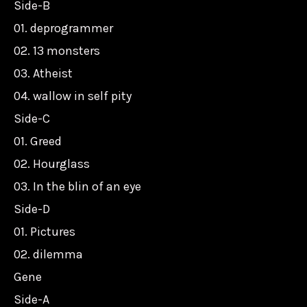
Side-B
01. deprogrammer
02. 13 monsters
03. Atheist
04. wallow in self pity
Side-C
01. Greed
02. Hourglass
03. In the blin of an eye
Side-D
01. Pictures
02. dilemma
Gene
Side-A