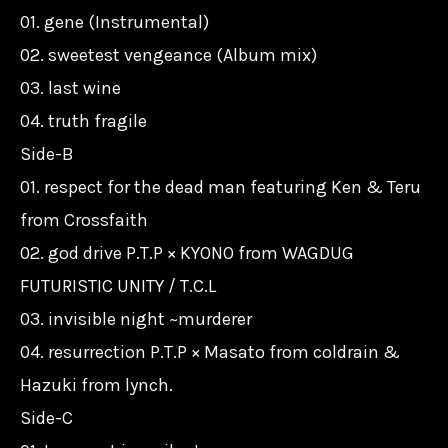
01. gene (Instrumental)
02. sweetest vengeance (Album mix)
03. last wine
04. truth fragile
Side-B
01. respect for the dead man featuring Ken & Teru
from Crossfaith
02. god drive P.T.P × KYONO from WAGDUG
FUTURISTIC UNITY / T.C.L
03. invisible night ~murderer
04. resurrection P.T.P × Masato from coldrain &
Hazuki from lynch.
Side-C