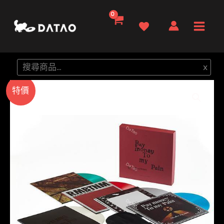
跳
至
Main
主
要
Men
搜
x
內
尋
容
特價