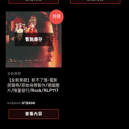
特價
暫無庫存
全新黑膠
【全新黑膠】新不了情-電影
原聲帶/原始母帶製作/德國壓
片/限量發行/Rock/RLP117
原
目
NT$
899
NT$
896
始
前
價
價
查看內容
格：
格：
NT$899。
NT$896。