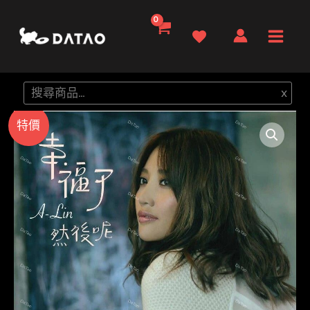
跳
至
Main
主
要
Men
搜
x
內
尋
容
特價