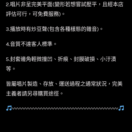
2.唱片非呈完美平面(變形若想嘗試壓平，且經本店
評估可行，可免費服務)。
3.播放時有炒豆聲(包含各種樣態的雜音)。
4.音質不達客人標準。
5.封套邊角輕微撞凹、折痕、封膜破損、小汙漬
等。
皆屬唱片製造、存放、運送過程之通常狀況，完美
主義者請另尋購買途徑。
〰〰〰〰〰〰〰〰〰〰〰〰〰〰〰〰〰〰〰〰