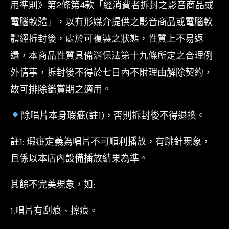
用準則》第2條第4款「經消費者拆封之影音商品或
電腦軟體」，以有形媒介提供之影音商品或電腦軟
體經拆封後，處於可複製之狀態，性質上不易返
還，本商品性質具備消保法第十九條所定之合理例
外情事，拆封後不得於七日內不附理由解除契約，
故可排除鑑賞期之適用。
除唱片本身瑕疵(註1)，否則拆封後不得退換。
註1: 瑕疵定義為唱片不可順利播放，有跳針現象，
且係以本店內設備播放結果為準。
其餘不完美現象，如:
1.唱片有刮痕、擦痕。