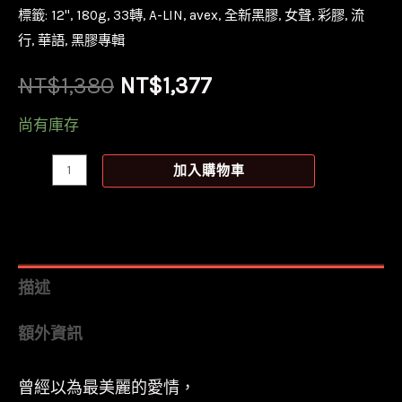
標籤:
12''
,
180g
,
33轉
,
A-LIN
,
avex
,
全新黑膠
,
女聲
,
彩膠
,
流
行
,
華語
,
黑膠專輯
原
目
NT$
1,380
NT$
1,377
始
前
尚有庫存
價
價
【全
加入購物車
新
格：
格：
限
NT$1,380。
NT$1,377。
量
彩
描述
膠】
額外資訊
A-
Lin-
曾經以為最美麗的愛情，
幸