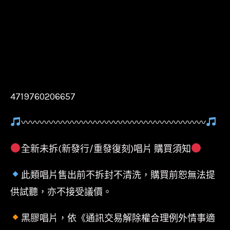
4719760206657
〰〰〰〰〰〰〰〰〰〰〰〰〰〰〰〰〰〰〰〰
全新未拆(新發行/重發復刻)唱片 購買須知
此類唱片售出前不拆封不清洗，購買前恕無法提
供試聽，亦不接受議價。
黑膠唱片，依《通訊交易解除權合理例外情事適