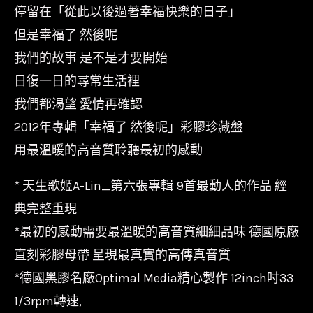
停留在「從此以後過著幸福快樂的日子」
福
了
但是幸福了 然後呢
然
我們的故事 是不是才要開始
後
日復一日的尋常生活裡
呢/180g/AVCLP99106/
我們都渴望 愛情再確認
限
2012年專輯「幸福了 然後呢」彩膠珍藏盤
量
用最溫暖的高音質聆聽最初的感動
流
水
* 天生歌姬A-Lin_第六張專輯 9首最動人的作品 經
編/Avex
典完整重現
數
*最初的感動需要最溫暖的高音質細細品味 德國原廠
量
直刻彩膠母帶 呈現最真實的高傳真音質
*德國黑膠名廠Optimal Media精心製作 12inch吋33
1/3rpm轉速,