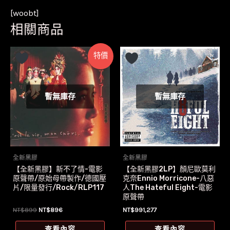
[woobt]
相關商品
特價
暫無庫存
暫無庫存
全新黑膠
全新黑膠
【全新黑膠】新不了情-電影
【全新黑膠2LP】顏尼歐莫利
原聲帶/原始母帶製作/德國壓
克奈Ennio Morricone-八惡
片/限量發行/Rock/RLP117
人The Hateful Eight-電影
原聲帶
原
目
NT$
899
NT$
896
NT$
991,277
始
前
價
價
查看內容
查看內容