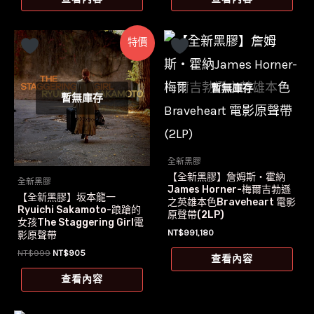
格：
格：
NT$899。
NT$896。
特價
暫無庫存
暫無庫存
全新黑膠
【全新黑膠】詹姆斯‧霍納
全新黑膠
James Horner-梅爾吉勃遜
【全新黑膠】坂本龍一
之英雄本色Braveheart 電影
Ryuichi Sakamoto-踉蹌的
原聲帶(2LP)
女孩The Staggering Girl電
NT$
991,180
影原聲帶
原
目
NT$
999
NT$
905
查看內容
始
前
價
價
查看內容
格：
格：
NT$999。
NT$905。